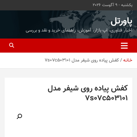
ه
یکشنبه - 9 آگوست 2026
حتوا
روید
پاورتل
اخبار فناوری، اپ بازار، آموزش، راهنمای خرید و نقد و بررسی
خـانـه
کفش پیاده روی شیفر مدل 7s07c503101
کفش پیاده روی شیفر مدل
7s07c503101