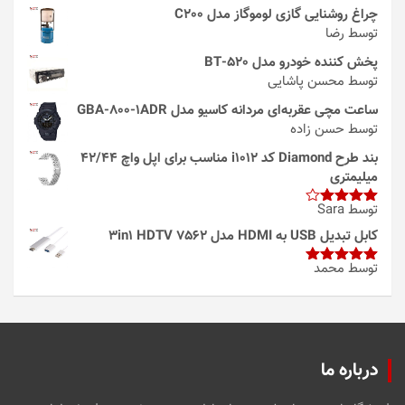
چراغ روشنایی گازی لوموگاز مدل C200
توسط رضا
پخش کننده خودرو مدل 520-BT
توسط محسن پاشایی
ساعت مچی عقربه‌ای مردانه کاسیو مدل GBA-800-1ADR
توسط حسن زاده
بند طرح Diamond کد i1012 مناسب برای اپل واچ 42/44
میلیمتری
توسط Sara
امتیاز
4
از 5
کابل تبدیل USB به HDMI مدل 3in1 HDTV 7562
توسط محمد
امتیاز
5
از
5
درباره ما