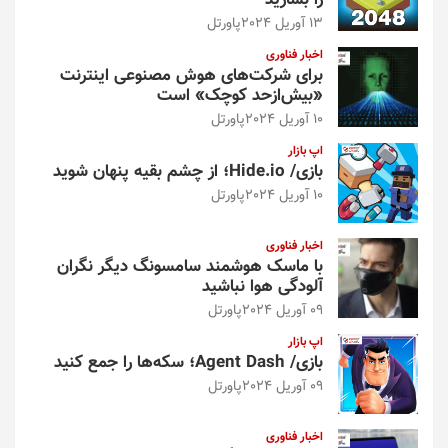
را بسازید
13 آوریل 2024
پاورتل
اخبار فناوری
برای شرکت‌های هوش مصنوعی اینترنت
«بیش‌از‌حد کوچک» است
10 آوریل 2024
پاورتل
اپ بازار
بازی/ Hide.io؛ از چشم بقیه پنهان شوید
10 آوریل 2024
پاورتل
اخبار فناوری
با ماسک هوشمند سامسونگ دیگر نگران
آلودگی هوا نباشید
09 آوریل 2024
پاورتل
اپ بازار
بازی/ Agent Dash؛ سکه‌ها را جمع کنید
09 آوریل 2024
پاورتل
اخبار فناوری