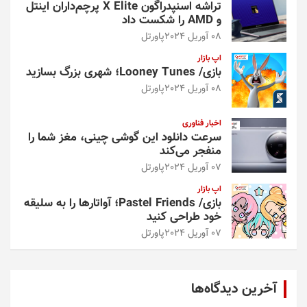
تراشه اسنپدراگون X Elite پرچم‌داران اینتل
و AMD را شکست داد
08 آوریل 2024
پاورتل
اپ بازار
بازی/ Looney Tunes؛ شهری بزرگ بسازید
08 آوریل 2024
پاورتل
اخبار فناوری
سرعت دانلود این گوشی چینی، مغز شما را
منفجر می‌کند
07 آوریل 2024
پاورتل
اپ بازار
بازی/ Pastel Friends؛ آواتارها را به سلیقه
خود طراحی کنید
07 آوریل 2024
پاورتل
آخرین دیدگاه‌ها