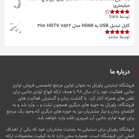
میلیمتری
توسط Sara
امتیاز
4
از 5
کابل تبدیل USB به HDMI مدل 3in1 HDTV 7562
توسط محمد
امتیاز
5
از
5
درباره ما
فروشگاه اینترنتی پاورتل به عنوان اولین مرجع تخصصی فروش لوازم
جانبی فعالیت خود را از سال ۹۸ با هدف ارائه انواع لوازم جانبی برای
تلفن های همراه آغاز کرد. با گذشت زمان و گسترش فعالیت های
فروشگاه، پاورتل به حوزه های دیگری همچون تبلت و … وارد شد و به
اقتضای زمان و نیاز مشتریان نیز به حوزه های دیگری که وجود یک مرجع
برای تهیه لوازم جانبی آن ضروری باشد وارد خواهد شد.
فروشگاه پاورتل برای دستیابی به رضایت مشتریان خود که یکی از اهداف
اصلی این فروشگاه است، همواره سعی دارد تا به کیفیت محصولات ارائه