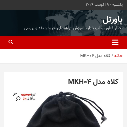
ه
یکشنبه - 9 آگوست 2026
حتوا
روید
پاورتل
اخبار فناوری، اپ بازار، آموزش، راهنمای خرید و نقد و بررسی
خـانـه
کلاه مدل MKH04
کلاه مدل MKH04