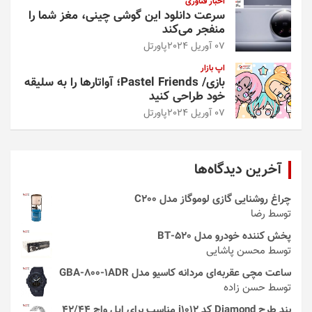
اخبار فناوری
سرعت دانلود این گوشی چینی، مغز شما را
منفجر می‌کند
07 آوریل 2024
پاورتل
اپ بازار
بازی/ Pastel Friends؛ آواتارها را به سلیقه
خود طراحی کنید
07 آوریل 2024
پاورتل
آخرین دیدگاه‌ها
چراغ روشنایی گازی لوموگاز مدل C200
توسط رضا
پخش کننده خودرو مدل 520-BT
توسط محسن پاشایی
ساعت مچی عقربه‌ای مردانه کاسیو مدل GBA-800-1ADR
توسط حسن زاده
بند طرح Diamond کد i1012 مناسب برای اپل واچ 42/44