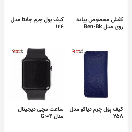
کفش مخصوص پیاده
کیف پول چرم جانتا مدل
روی مدل Ben-Bk
124
کیف پول چرم دیاکو مدل
ساعت مچی دیجیتال
258
مدل G004