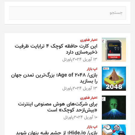
ج
س
ت
ج
و
اخبار فناوری
این کارت حافظه کوچک ۴ ترابایت ظرفیت
ذخیره‌سازی دارد
13 آوریل 2024
پاورتل
اپ بازار
بازی/ Age of 2048؛ بزرگ‌ترین تمدن جهان
را بسازید
13 آوریل 2024
پاورتل
اخبار فناوری
برای شرکت‌های هوش مصنوعی اینترنت
«بیش‌از‌حد کوچک» است
10 آوریل 2024
پاورتل
اپ بازار
بازی/ Hide.io؛ از چشم بقیه پنهان شوید