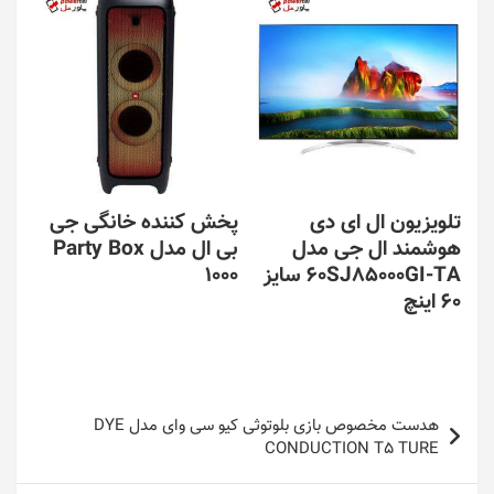
تلویزیون ال ای دی
پخش کننده خانگی جی
هوشمند ال جی مدل
بی ال مدل Party Box
60SJ85000GI-TA سایز
1000
60 اینچ
راهبری
هدست مخصوص بازی بلوتوثی کیو سی وای مدل DYE
نوشته
CONDUCTION T5 TURE