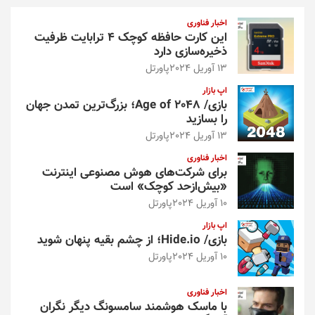
و
اخبار فناوری
این کارت حافظه کوچک ۴ ترابایت ظرفیت
ذخیره‌سازی دارد
13 آوریل 2024
پاورتل
اپ بازار
بازی/ Age of 2048؛ بزرگ‌ترین تمدن جهان
را بسازید
13 آوریل 2024
پاورتل
اخبار فناوری
برای شرکت‌های هوش مصنوعی اینترنت
«بیش‌از‌حد کوچک» است
10 آوریل 2024
پاورتل
اپ بازار
بازی/ Hide.io؛ از چشم بقیه پنهان شوید
10 آوریل 2024
پاورتل
اخبار فناوری
با ماسک هوشمند سامسونگ دیگر نگران