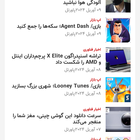
آلودگی هوا نباشید
09 آوریل 2024
پاورتل
اپ بازار
بازی/ Agent Dash؛ سکه‌ها را جمع کنید
09 آوریل 2024
پاورتل
اخبار فناوری
تراشه اسنپدراگون X Elite پرچم‌داران اینتل
و AMD را شکست داد
08 آوریل 2024
پاورتل
اپ بازار
بازی/ Looney Tunes؛ شهری بزرگ بسازید
08 آوریل 2024
پاورتل
اخبار فناوری
سرعت دانلود این گوشی چینی، مغز شما را
منفجر می‌کند
07 آوریل 2024
پاورتل
اپ بازار