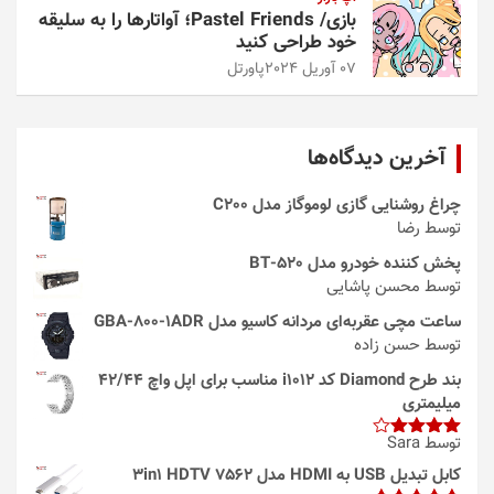
بازی/ Pastel Friends؛ آواتارها را به سلیقه
خود طراحی کنید
07 آوریل 2024
پاورتل
آخرین دیدگاه‌ها
چراغ روشنایی گازی لوموگاز مدل C200
توسط رضا
پخش کننده خودرو مدل 520-BT
توسط محسن پاشایی
ساعت مچی عقربه‌ای مردانه کاسیو مدل GBA-800-1ADR
توسط حسن زاده
بند طرح Diamond کد i1012 مناسب برای اپل واچ 42/44
میلیمتری
توسط Sara
امتیاز
4
از 5
کابل تبدیل USB به HDMI مدل 3in1 HDTV 7562