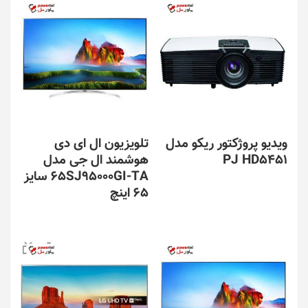
ویدیو پروژکتور ریکو مدل
تلویزیون ال ای دی
PJ HD5451
هوشمند ال جی مدل
65SJ95000GI-TA سایز
65 اینچ