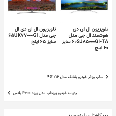
تلویزیون ال ای دی
تلویزیون ال ای دی ال
هوشمند ال جی مدل
جی مدل 65UK77000GI
60SJ85000GI-TA سایز
سایز 65 اینچ
60 اینچ
راهبری
ساب ووفر خودرو پاناتک مدل P-S1216
نوشته
ردیاب خودرو پیوداپ مدل پیود P300 پلاس
دیدگاهتان را بنویسید