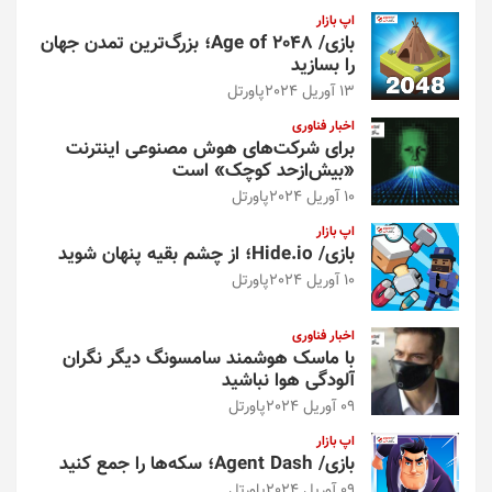
اپ بازار
بازی/ Age of 2048؛ بزرگ‌ترین تمدن جهان
را بسازید
13 آوریل 2024
پاورتل
اخبار فناوری
برای شرکت‌های هوش مصنوعی اینترنت
«بیش‌از‌حد کوچک» است
10 آوریل 2024
پاورتل
اپ بازار
بازی/ Hide.io؛ از چشم بقیه پنهان شوید
10 آوریل 2024
پاورتل
اخبار فناوری
با ماسک هوشمند سامسونگ دیگر نگران
آلودگی هوا نباشید
09 آوریل 2024
پاورتل
اپ بازار
بازی/ Agent Dash؛ سکه‌ها را جمع کنید
09 آوریل 2024
پاورتل