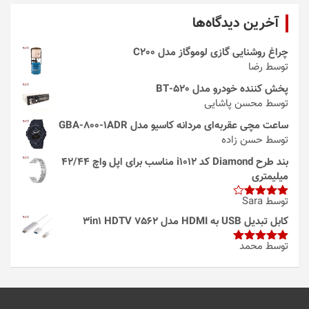
آخرین دیدگاه‌ها
چراغ روشنایی گازی لوموگاز مدل C200
توسط رضا
پخش کننده خودرو مدل 520-BT
توسط محسن پاشایی
ساعت مچی عقربه‌ای مردانه کاسیو مدل GBA-800-1ADR
توسط حسن زاده
بند طرح Diamond کد i1012 مناسب برای اپل واچ 42/44
میلیمتری
توسط Sara
امتیاز
4
از 5
کابل تبدیل USB به HDMI مدل 3in1 HDTV 7562
توسط محمد
امتیاز
5
از
5