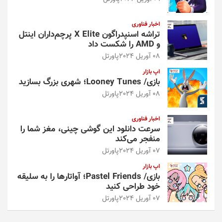
اخبار فناوری
تراشه اسنپدراگون X Elite پرچم‌داران اینتل
و AMD را شکست داد
08 آوریل 2024
پاورتل
اپ بازار
بازی/ Looney Tunes؛ شهری بزرگ بسازید
08 آوریل 2024
پاورتل
اخبار فناوری
سرعت دانلود این گوشی چینی، مغز شما را
منفجر می‌کند
07 آوریل 2024
پاورتل
اپ بازار
بازی/ Pastel Friends؛ آواتارها را به سلیقه
خود طراحی کنید
07 آوریل 2024
پاورتل