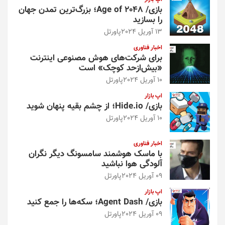
بازی/ Age of 2048؛ بزرگ‌ترین تمدن جهان
را بسازید
13 آوریل 2024
پاورتل
اخبار فناوری
برای شرکت‌های هوش مصنوعی اینترنت
«بیش‌از‌حد کوچک» است
10 آوریل 2024
پاورتل
اپ بازار
بازی/ Hide.io؛ از چشم بقیه پنهان شوید
10 آوریل 2024
پاورتل
اخبار فناوری
با ماسک هوشمند سامسونگ دیگر نگران
آلودگی هوا نباشید
09 آوریل 2024
پاورتل
اپ بازار
بازی/ Agent Dash؛ سکه‌ها را جمع کنید
09 آوریل 2024
پاورتل