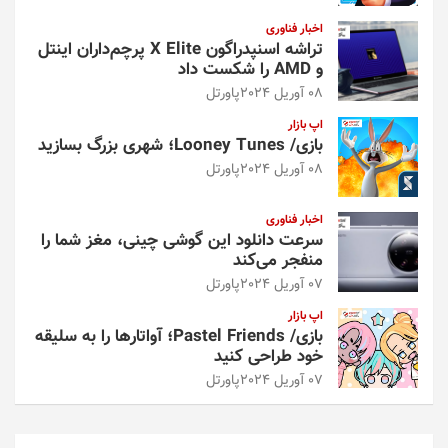
اخبار فناوری
تراشه اسنپدراگون X Elite پرچم‌داران اینتل
و AMD را شکست داد
08 آوریل 2024
پاورتل
اپ بازار
بازی/ Looney Tunes؛ شهری بزرگ بسازید
08 آوریل 2024
پاورتل
اخبار فناوری
سرعت دانلود این گوشی چینی، مغز شما را
منفجر می‌کند
07 آوریل 2024
پاورتل
اپ بازار
بازی/ Pastel Friends؛ آواتارها را به سلیقه
خود طراحی کنید
07 آوریل 2024
پاورتل