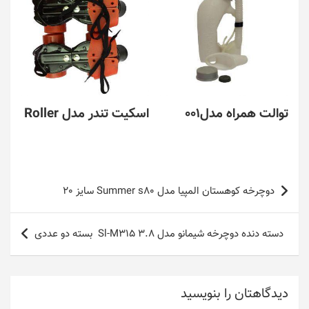
توالت همراه مدل001
اسکیت تندر مدل Roller
راهبری
دوچرخه کوهستان المپیا مدل Summer s80 سایز 20
نوشته
دسته دنده دوچرخه شیمانو مدل Sl-M315 3.8 بسته دو عددی
دیدگاهتان را بنویسید