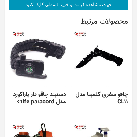
جهت مشاهده قیمت و خرید قسطی کلیک کنید
محصولات مرتبط
چاقو سفری کلمبیا مدل
دستبند چاقو دار پاراکورد
CL11
مدل knife paracord