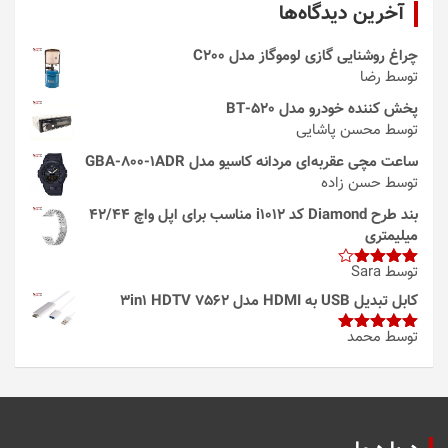
آخرین دیدگاه‌ها
چراغ روشنایی گازی لوموگاز مدل C200
توسط رضا
پخش کننده خودرو مدل 520-BT
توسط محسن پاشایی
ساعت مچی عقربه‌ای مردانه کاسیو مدل GBA-800-1ADR
توسط حسن زاده
بند طرح Diamond کد i1012 مناسب برای اپل واچ 42/44
میلیمتری
توسط Sara
امتیاز
4
از 5
کابل تبدیل USB به HDMI مدل 3in1 HDTV 7562
توسط محمد
امتیاز
5
از
5