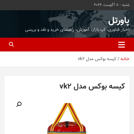
ه
شنبه - 8 آگوست 2026
حتوا
روید
پاورتل
اخبار فناوری، اپ بازار، آموزش، راهنمای خرید و نقد و بررسی
خـانـه
کیسه بوکس مدل vk2
کیسه بوکس مدل vk2