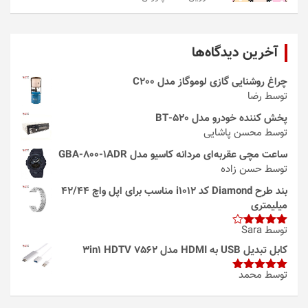
آخرین دیدگاه‌ها
چراغ روشنایی گازی لوموگاز مدل C200
توسط رضا
پخش کننده خودرو مدل 520-BT
توسط محسن پاشایی
ساعت مچی عقربه‌ای مردانه کاسیو مدل GBA-800-1ADR
توسط حسن زاده
بند طرح Diamond کد i1012 مناسب برای اپل واچ 42/44
میلیمتری
توسط Sara
امتیاز
4
از 5
کابل تبدیل USB به HDMI مدل 3in1 HDTV 7562
توسط محمد
امتیاز
5
از
5