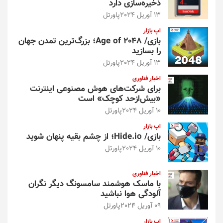
ذخیره‌سازی دارد
13 آوریل 2024
پاورتل
اپ بازار
بازی/ Age of 2048؛ بزرگ‌ترین تمدن جهان
را بسازید
13 آوریل 2024
پاورتل
اخبار فناوری
برای شرکت‌های هوش مصنوعی اینترنت
«بیش‌از‌حد کوچک» است
10 آوریل 2024
پاورتل
اپ بازار
بازی/ Hide.io؛ از چشم بقیه پنهان شوید
10 آوریل 2024
پاورتل
اخبار فناوری
با ماسک هوشمند سامسونگ دیگر نگران
آلودگی هوا نباشید
09 آوریل 2024
پاورتل
اپ بازار