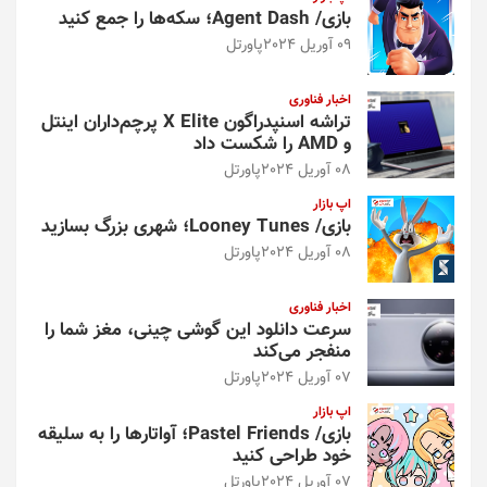
بازی/ Agent Dash؛ سکه‌ها را جمع کنید
09 آوریل 2024
پاورتل
اخبار فناوری
تراشه اسنپدراگون X Elite پرچم‌داران اینتل
و AMD را شکست داد
08 آوریل 2024
پاورتل
اپ بازار
بازی/ Looney Tunes؛ شهری بزرگ بسازید
08 آوریل 2024
پاورتل
اخبار فناوری
سرعت دانلود این گوشی چینی، مغز شما را
منفجر می‌کند
07 آوریل 2024
پاورتل
اپ بازار
بازی/ Pastel Friends؛ آواتارها را به سلیقه
خود طراحی کنید
07 آوریل 2024
پاورتل