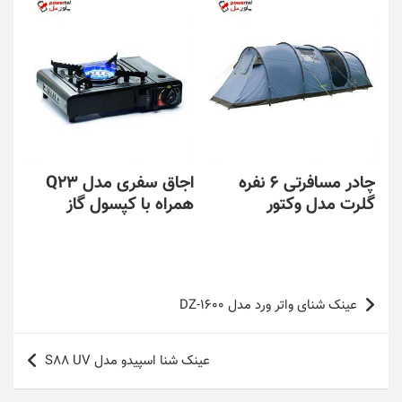
چادر مسافرتی 6 نفره
اجاق سفری مدل Q23
گلرت مدل وکتور
همراه با کپسول گاز
راهبری
عینک شنای واتر ورد مدل DZ-1600
نوشته
عینک شنا اسپیدو مدل S88 UV