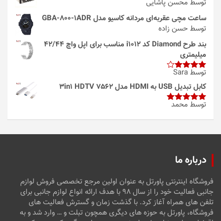
توسط محسن پاشایی
ساعت مچی عقربه‌ای مردانه کاسیو مدل GBA-800-1ADR
توسط حسن زاده
بند طرح Diamond کد i1012 مناسب برای اپل واچ 42/44
میلیمتری
توسط Sara
امتیاز
4
از 5
کابل تبدیل USB به HDMI مدل 3in1 HDTV 7562
توسط محمد
امتیاز
5
از
5
درباره ما
فروشگاه اینترنتی پاورتل به عنوان اولین مرجع تخصصی فروش لوازم
جانبی فعالیت خود را از سال ۹۸ با هدف ارائه انواع لوازم جانبی برای
تلفن های همراه آغاز کرد. با گذشت زمان و گسترش فعالیت های
فروشگاه، پاورتل به حوزه های دیگری همچون تبلت و … وارد شد و به