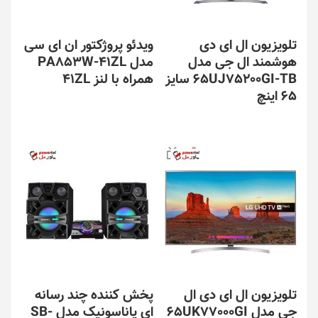
تلویزیون ال ای دی
ویدئو پروژکتور ان ای سی
هوشمند ال جی مدل
مدل PA853W-41ZL
65UJ75200GI-TB سایز
همراه با لنز 41ZL
65 اینچ
تلویزیون ال ای دی ال
پخش کننده چند رسانه
جی مدل 65UK77000GI
ای پاناسونیک مدل SB-