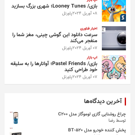
اپ بازار
بازی/ Looney Tunes؛ شهری بزرگ بسازید
08 آوریل 2024
پاورتل
اخبار فناوری
سرعت دانلود این گوشی چینی، مغز شما را
منفجر می‌کند
07 آوریل 2024
پاورتل
اپ بازار
بازی/ Pastel Friends؛ آواتارها را به سلیقه
خود طراحی کنید
07 آوریل 2024
پاورتل
آخرین دیدگاه‌ها
چراغ روشنایی گازی لوموگاز مدل C200
توسط رضا
پخش کننده خودرو مدل 520-BT