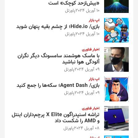
«بیش‌از‌حد کوچک» است
10 آوریل 2024
پاورتل
اپ بازار
بازی/ Hide.io؛ از چشم بقیه پنهان شوید
10 آوریل 2024
پاورتل
اخبار فناوری
با ماسک هوشمند سامسونگ دیگر نگران
آلودگی هوا نباشید
09 آوریل 2024
پاورتل
اپ بازار
بازی/ Agent Dash؛ سکه‌ها را جمع کنید
09 آوریل 2024
پاورتل
اخبار فناوری
تراشه اسنپدراگون X Elite پرچم‌داران اینتل
و AMD را شکست داد
08 آوریل 2024
پاورتل