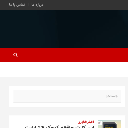
درباره ما
تماس با ما
ج
س
ت
ج
و
اخبار فناوری