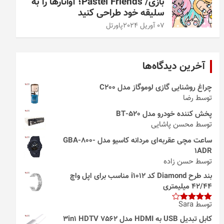
بازی/ Pastel Friends؛ آواتارها را به
سلیقه خود طراحی کنید
07 آوریل 2024
پاورتل
آخرین دیدگاه‌ها
چراغ روشنایی گازی لوموگاز مدل C200
توسط رضا
پخش کننده خودرو مدل 520-BT
توسط محسن پاشایی
ساعت مچی عقربه‌ای مردانه کاسیو مدل GBA-800-
1ADR
توسط حسن زاده
بند طرح Diamond کد i1012 مناسب برای اپل واچ
42/44 میلیمتری
توسط Sara
امتیاز
4
از 5
کابل تبدیل USB به HDMI مدل 3in1 HDTV 7562