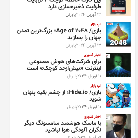
این کارت حافظه کوچک ۴ ترابایت
ظرفیت ذخیره‌سازی دارد
13 آوریل 2024
پاورتل
اپ بازار
بازی/ Age of 2048؛ بزرگ‌ترین تمدن
جهان را بسازید
13 آوریل 2024
پاورتل
اخبار فناوری
برای شرکت‌های هوش مصنوعی
اینترنت «بیش‌از‌حد کوچک» است
10 آوریل 2024
پاورتل
اپ بازار
بازی/ Hide.io؛ از چشم بقیه پنهان
شوید
10 آوریل 2024
پاورتل
اخبار فناوری
با ماسک هوشمند سامسونگ دیگر
نگران آلودگی هوا نباشید