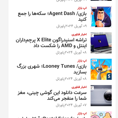
09 آوریل 2024
پاورتل
اپ بازار
بازی/ Agent Dash؛ سکه‌ها را جمع
کنید
09 آوریل 2024
پاورتل
اخبار فناوری
تراشه اسنپدراگون X Elite پرچم‌داران
اینتل و AMD را شکست داد
08 آوریل 2024
پاورتل
اپ بازار
بازی/ Looney Tunes؛ شهری بزرگ
بسازید
08 آوریل 2024
پاورتل
اخبار فناوری
سرعت دانلود این گوشی چینی، مغز
شما را منفجر می‌کند
07 آوریل 2024
پاورتل
اپ بازار