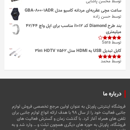
توسط محسن پاشایی
ساعت مچی عقربه‌ای مردانه کاسیو مدل GBA-800-1ADR
توسط حسن زاده
بند طرح Diamond کد i1012 مناسب برای اپل واچ 42/44
میلیمتری
توسط Sara
امتیاز
4
از 5
کابل تبدیل USB به HDMI مدل 3in1 HDTV 7562
توسط محمد
امتیاز
5
از
5
درباره ما
فروشگاه اینترنتی پاورتل به عنوان اولین مرجع تخصصی فروش لوازم
جانبی فعالیت خود را از سال ۹۸ با هدف ارائه انواع لوازم جانبی برای
تلفن های همراه آغاز کرد. با گذشت زمان و گسترش فعالیت های
فروشگاه، پاورتل به حوزه های دیگری همچون تبلت و … وارد شد و به