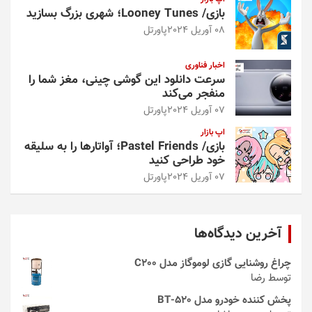
بازی/ Looney Tunes؛ شهری بزرگ بسازید
08 آوریل 2024
پاورتل
اخبار فناوری
سرعت دانلود این گوشی چینی، مغز شما را
منفجر می‌کند
07 آوریل 2024
پاورتل
اپ بازار
بازی/ Pastel Friends؛ آواتارها را به سلیقه
خود طراحی کنید
07 آوریل 2024
پاورتل
آخرین دیدگاه‌ها
چراغ روشنایی گازی لوموگاز مدل C200
توسط رضا
پخش کننده خودرو مدل 520-BT