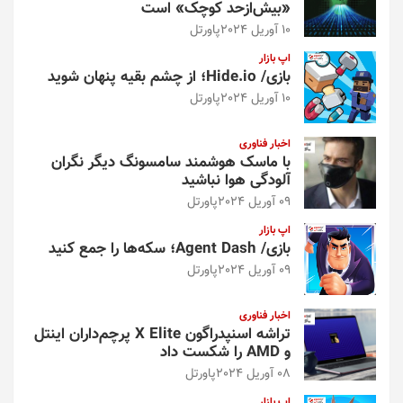
«بیش‌از‌حد کوچک» است
10 آوریل 2024
پاورتل
اپ بازار
بازی/ Hide.io؛ از چشم بقیه پنهان شوید
10 آوریل 2024
پاورتل
اخبار فناوری
با ماسک هوشمند سامسونگ دیگر نگران
آلودگی هوا نباشید
09 آوریل 2024
پاورتل
اپ بازار
بازی/ Agent Dash؛ سکه‌ها را جمع کنید
09 آوریل 2024
پاورتل
اخبار فناوری
تراشه اسنپدراگون X Elite پرچم‌داران اینتل
و AMD را شکست داد
08 آوریل 2024
پاورتل
اپ بازار