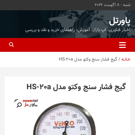
ه
شنبه - 8 آگوست 2026
حتوا
روید
پاورتل
اخبار فناوری، اپ بازار، آموزش، راهنمای خرید و نقد و بررسی
خـانـه
گیج فشار سنج وکتو مدل HS-20a
گیج فشار سنج وکتو مدل HS-20a