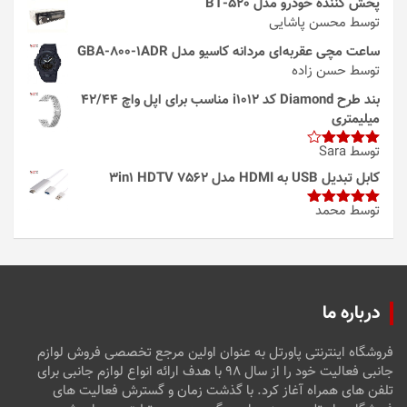
پخش کننده خودرو مدل 520-BT
توسط محسن پاشایی
ساعت مچی عقربه‌ای مردانه کاسیو مدل GBA-800-1ADR
توسط حسن زاده
بند طرح Diamond کد i1012 مناسب برای اپل واچ 42/44
میلیمتری
توسط Sara
امتیاز
4
از 5
کابل تبدیل USB به HDMI مدل 3in1 HDTV 7562
توسط محمد
امتیاز
5
از
5
درباره ما
فروشگاه اینترنتی پاورتل به عنوان اولین مرجع تخصصی فروش لوازم
جانبی فعالیت خود را از سال ۹۸ با هدف ارائه انواع لوازم جانبی برای
تلفن های همراه آغاز کرد. با گذشت زمان و گسترش فعالیت های