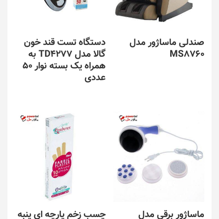
صندلی ماساژور مدل
دستگاه تست قند خون
MS8760
گالا مدل TD4277 به
همراه یک بسته نوار 50
عددی
ماساژور برقی مدل
چسب زخم پارچه ای پنبه