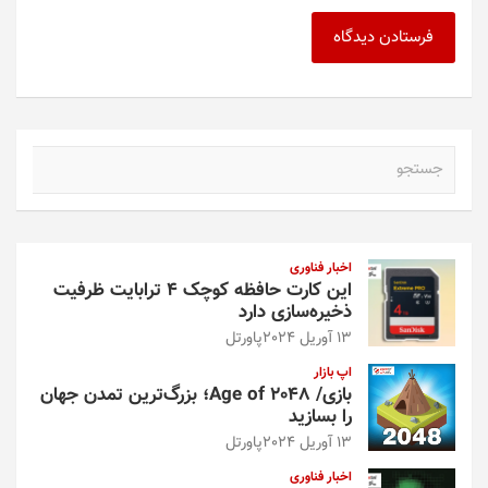
ج
س
ت
ج
و
اخبار فناوری
این کارت حافظه کوچک ۴ ترابایت ظرفیت
ذخیره‌سازی دارد
13 آوریل 2024
پاورتل
اپ بازار
بازی/ Age of 2048؛ بزرگ‌ترین تمدن جهان
را بسازید
13 آوریل 2024
پاورتل
اخبار فناوری