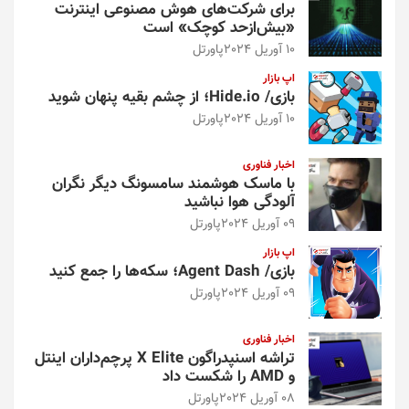
برای شرکت‌های هوش مصنوعی اینترنت
«بیش‌از‌حد کوچک» است
10 آوریل 2024
پاورتل
اپ بازار
بازی/ Hide.io؛ از چشم بقیه پنهان شوید
10 آوریل 2024
پاورتل
اخبار فناوری
با ماسک هوشمند سامسونگ دیگر نگران
آلودگی هوا نباشید
09 آوریل 2024
پاورتل
اپ بازار
بازی/ Agent Dash؛ سکه‌ها را جمع کنید
09 آوریل 2024
پاورتل
اخبار فناوری
تراشه اسنپدراگون X Elite پرچم‌داران اینتل
و AMD را شکست داد
08 آوریل 2024
پاورتل