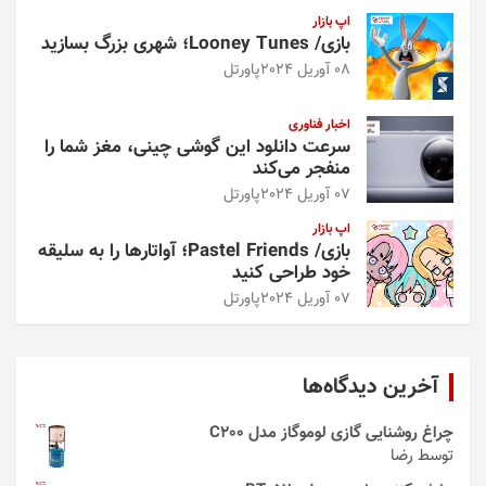
اپ بازار
بازی/ Looney Tunes؛ شهری بزرگ بسازید
08 آوریل 2024
پاورتل
اخبار فناوری
سرعت دانلود این گوشی چینی، مغز شما را
منفجر می‌کند
07 آوریل 2024
پاورتل
اپ بازار
بازی/ Pastel Friends؛ آواتارها را به سلیقه
خود طراحی کنید
07 آوریل 2024
پاورتل
آخرین دیدگاه‌ها
چراغ روشنایی گازی لوموگاز مدل C200
توسط رضا