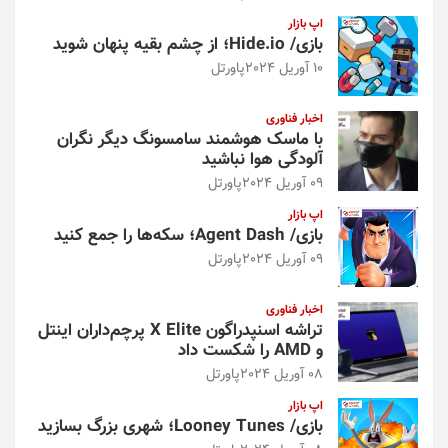
اپ بازار
بازی/ Hide.io؛ از چشم بقیه پنهان شوید
10 آوریل 2024
پاورتل
اخبار فناوری
با ماسک هوشمند سامسونگ دیگر نگران
آلودگی هوا نباشید
09 آوریل 2024
پاورتل
اپ بازار
بازی/ Agent Dash؛ سکه‌ها را جمع کنید
09 آوریل 2024
پاورتل
اخبار فناوری
تراشه اسنپدراگون X Elite پرچم‌داران اینتل
و AMD را شکست داد
08 آوریل 2024
پاورتل
اپ بازار
بازی/ Looney Tunes؛ شهری بزرگ بسازید