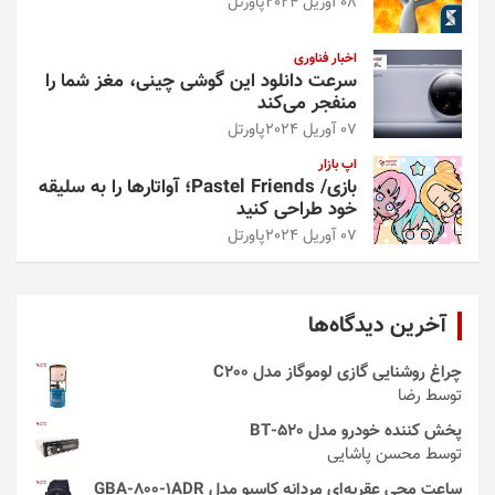
08 آوریل 2024
پاورتل
اخبار فناوری
سرعت دانلود این گوشی چینی، مغز شما را
منفجر می‌کند
07 آوریل 2024
پاورتل
اپ بازار
بازی/ Pastel Friends؛ آواتارها را به سلیقه
خود طراحی کنید
07 آوریل 2024
پاورتل
آخرین دیدگاه‌ها
چراغ روشنایی گازی لوموگاز مدل C200
توسط رضا
پخش کننده خودرو مدل 520-BT
توسط محسن پاشایی
ساعت مچی عقربه‌ای مردانه کاسیو مدل GBA-800-1ADR