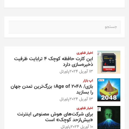
ج
س
ت
ج
و
اخبار فناوری
این کارت حافظه کوچک ۴ ترابایت ظرفیت
ذخیره‌سازی دارد
13 آوریل 2024
پاورتل
اپ بازار
بازی/ Age of 2048؛ بزرگ‌ترین تمدن جهان
را بسازید
13 آوریل 2024
پاورتل
اخبار فناوری
برای شرکت‌های هوش مصنوعی اینترنت
«بیش‌از‌حد کوچک» است
10 آوریل 2024
پاورتل