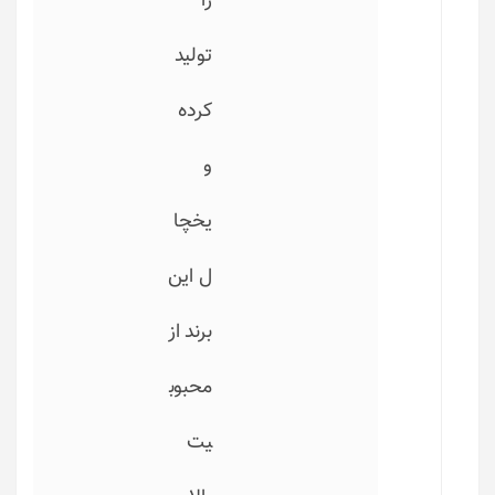
را
تولید
کرده
و
یخچا
ل این
برند از
محبوب
یت