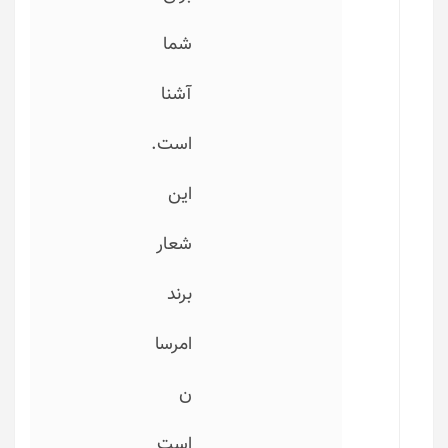
شما
آشنا
است.
این
شعار
برند
امرسا
ن
است