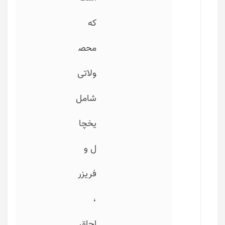
که
محص
ولاتی
شامل
یخچا
ل و
فریزر
،
اجاق