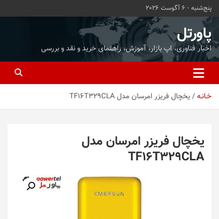
ه
پنج‌شنبه - 6 آگوست 2026
حتوا
روید
پاورتل
اخبار فناوری، اپ بازار، آموزش، راهنمای خرید و نقد و بررسی
خـانـه
یخچال فریزر امرسان مدل TF16T329CLA
یخچال فریزر امرسان مدل
TF16T329CLA