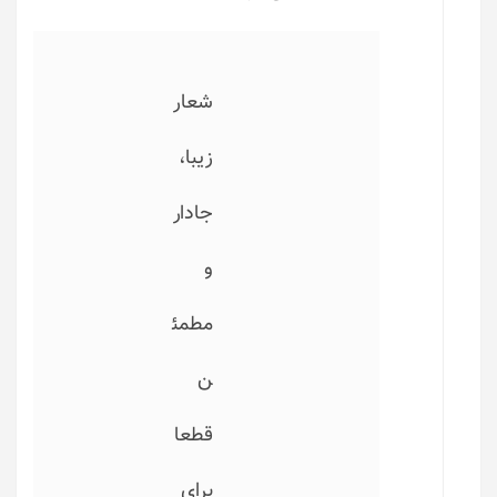
شعار
زیبا،
جادار
و
مطمئ
ن
قطعا
برای