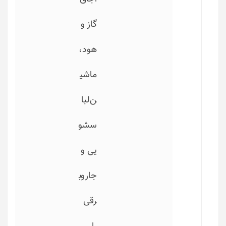
گاز و
هود،
ماشی
ن‌لبا
سشو
یی و
جاروب
رقی