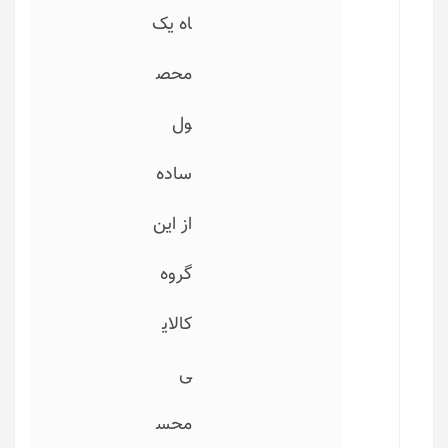
اه یک
محص
ول
ساده
از این
گروه
کالای
ی
محس