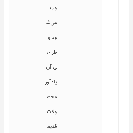
وب
می‌ش
ود و
طراح
ی آن
یادآور
محص
ولات
قدیم