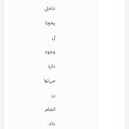
داخل
یخچا
ل
وجود
دارد
می‌توا
ن
انجام
داد.