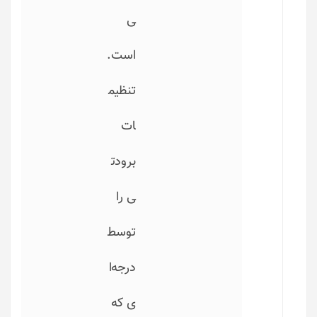
ی
است.
تنظیم
ات
برودت
ی را
توسط
درجه‌ا
ی که