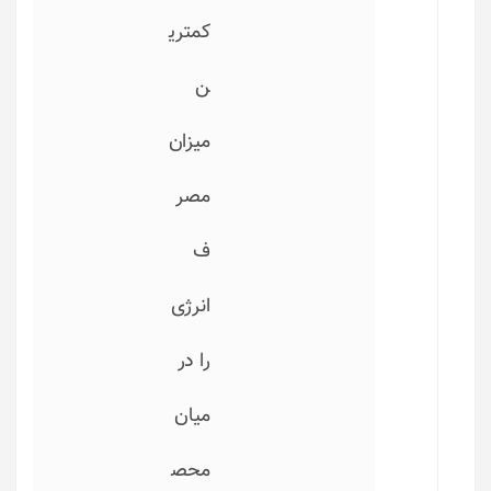
کمتری
ن
میزان
مصر
ف
انرژی
را در
میان
محص