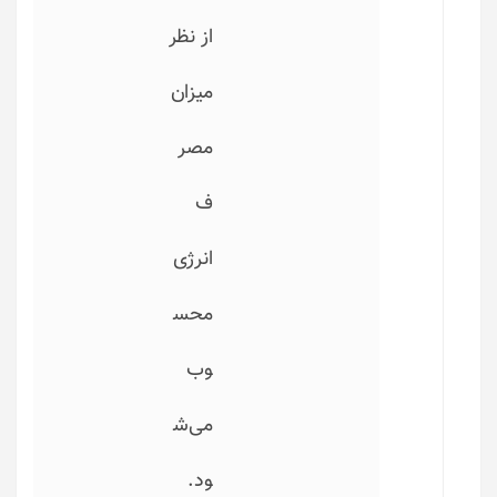
از نظر
میزان
مصر
ف
انرژی
محس
وب
می‌ش
ود.