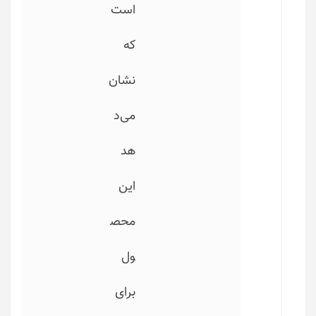
است
که
نشان
می‌د
هد
این
محص
ول
برای