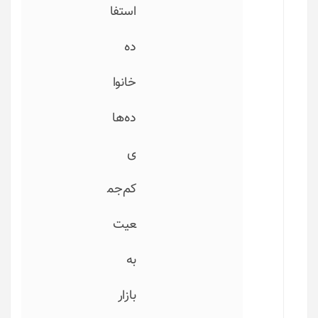
استفا
ده
خانوا
ده‌ها
ی
کم‌جم
عیت
به
بازار