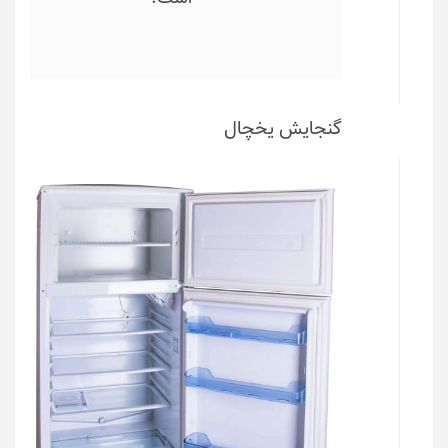
گنجایش یخچال