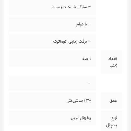
– سازگار با محیط زیست
– با دوام
– برفک زدایی اتوماتیک
تعداد
1
عدد
کشو
–
عمق
630 سانتی‌متر
نوع
یخچال فریزر
یخچال