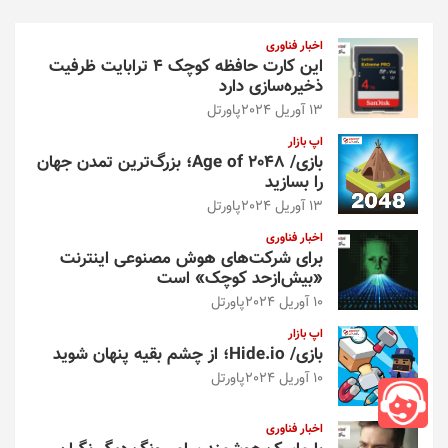
ج
و
اخبار فناوری
این کارت حافظه کوچک ۴ ترابایت ظرفیت
ذخیره‌سازی دارد
13 آوریل 2024
پاورتل
اپ بازار
بازی/ Age of 2048؛ بزرگ‌ترین تمدن جهان
را بسازید
13 آوریل 2024
پاورتل
اخبار فناوری
برای شرکت‌های هوش مصنوعی اینترنت
«بیش‌از‌حد کوچک» است
10 آوریل 2024
پاورتل
اپ بازار
بازی/ Hide.io؛ از چشم بقیه پنهان شوید
10 آوریل 2024
پاورتل
اخبار فناوری