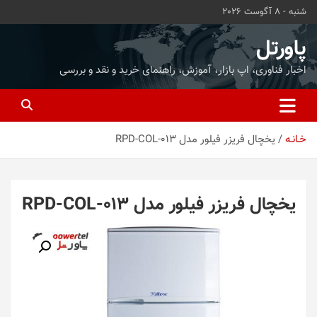
ه
شنبه - 8 آگوست 2026
حتوا
روید
پاورتل
اخبار فناوری، اپ بازار، آموزش، راهنمای خرید و نقد و بررسی
خـانـه
یخچال فریزر فیلور مدل RPD-COL-013
یخچال فریزر فیلور مدل RPD-COL-013