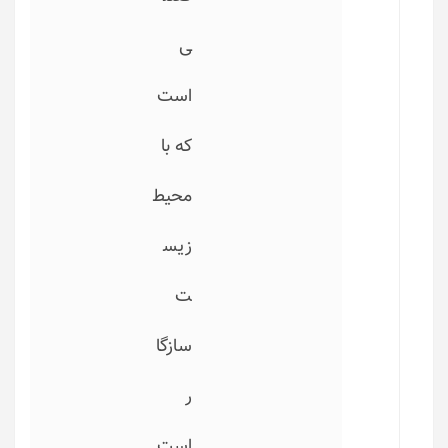
ی
است
که با
محیط
زیس
ت
سازگا
ر
است.