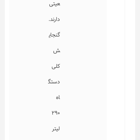
عیتی
دارند.
گنجای
ش
کلی
دستگ
اه
290
لیتر