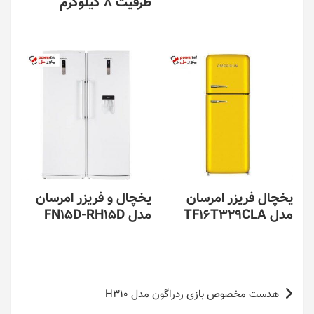
ظرفیت ۸ کیلوگرم
یخچال فریزر امرسان
یخچال و فریزر امرسان
مدل TF16T329CLA
مدل FN15D-RH15D
راهبری
هدست مخصوص بازی ردراگون مدل H310
نوشته