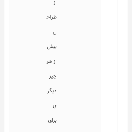
از
طراح
ی
بیش
از هر
چیز
دیگر
ی
برای