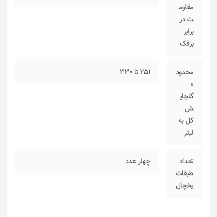
مقاوم
ت در
برابر
برفک
محدود
251 تا 330
ه
گنجای
ش
کل به
لیتر
تعداد
چهار عدد
طبقات
یخچال