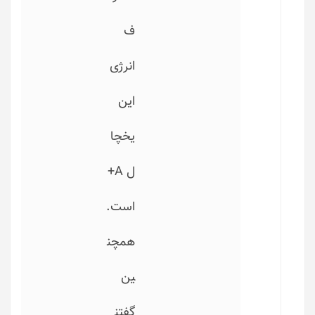
ف
انرژی
این
یخچا
ل A+
است.
همچن
ین
گفتن