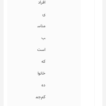
افراد
ی
مناس
ب
است
که
خانوا
ده
کم‌جم