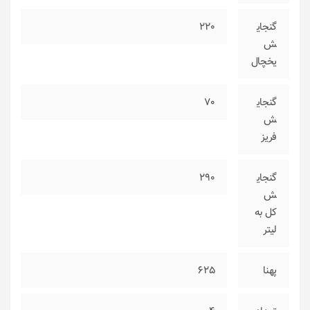
گنجای
220
ش
یخچال
گنجای
70
ش
فریز
گنجای
290
ش
کل به
لیتر
پهنا
625