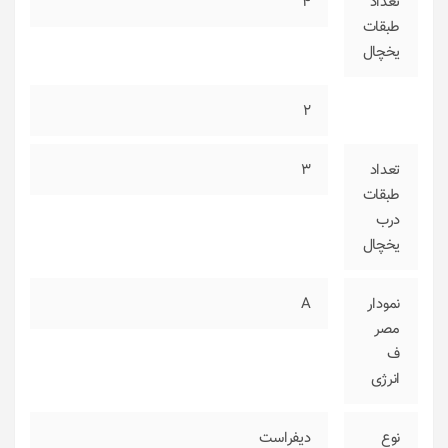
تعداد
4
طبقات
یخچال
2
تعداد
3
طبقات
درب
یخچال
نمودار
A
مصر
ف
انرژی
نوع
دیفراست