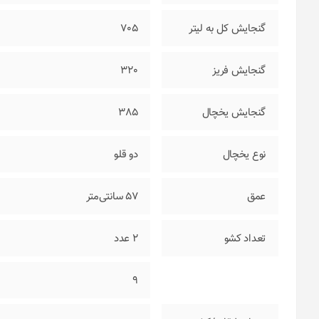
گنجایش کل به لیتر
705
گنجایش فریز
320
گنجایش یخچال
385
نوع یخچال
دو قلو
عمق
57 سانتی‌متر
تعداد کشو
2
عدد
9