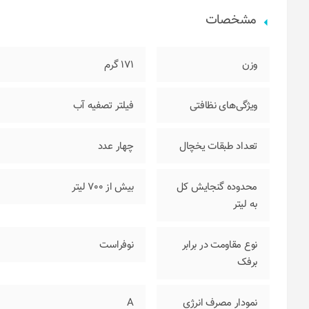
مشخصات
وزن
171 گرم
ویژگی‌های نظافتی
فیلتر تصفیه آب
تعداد طبقات یخچال
چهار عدد
محدوده گنجایش کل
بیش از 700 لیتر
به لیتر
نوع مقاومت در برابر
نوفراست
برفک
نمودار مصرف انرژی
A