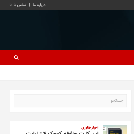
درباره ما
تماس با ما
ج
س
ت
ج
و
اخبار فناوری