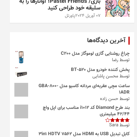
بازی/ Pastel Friends؛ آواتارها را به
سلیقه خود طراحی کنید
07 آوریل 2024
پاورتل
آخرین دیدگاه‌ها
چراغ روشنایی گازی لوموگاز مدل C200
توسط رضا
پخش کننده خودرو مدل 520-BT
توسط محسن پاشایی
ساعت مچی عقربه‌ای مردانه کاسیو مدل GBA-800-
1ADR
توسط حسن زاده
بند طرح Diamond کد i1012 مناسب برای اپل واچ
42/44 میلیمتری
توسط Sara
امتیاز
4
از 5
کابل تبدیل USB به HDMI مدل 3in1 HDTV 7562