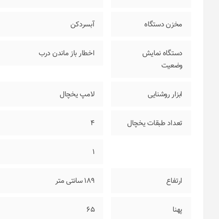
مخزن دستگاه
آبسردکن
دستگاه نمایش
اخطار باز ماندن درب
وضعیت
ابزار روشنایی
لامپ یخچال
تعداد طبقات یخچال
4
1
ارتفاع
189 سانتی متر
پهنا
65