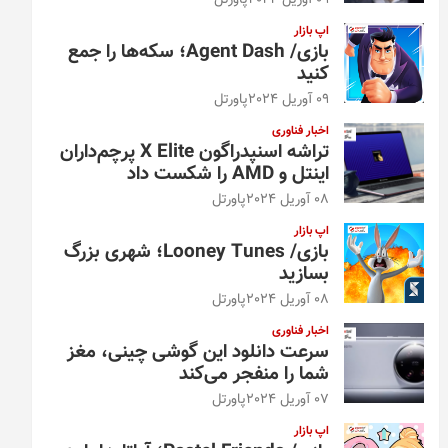
09 آوریل 2024
پاورتل
اپ بازار
بازی/ Agent Dash؛ سکه‌ها را جمع
کنید
09 آوریل 2024
پاورتل
اخبار فناوری
تراشه اسنپدراگون X Elite پرچم‌داران
اینتل و AMD را شکست داد
08 آوریل 2024
پاورتل
اپ بازار
بازی/ Looney Tunes؛ شهری بزرگ
بسازید
08 آوریل 2024
پاورتل
اخبار فناوری
سرعت دانلود این گوشی چینی، مغز
شما را منفجر می‌کند
07 آوریل 2024
پاورتل
اپ بازار