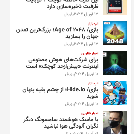
این کارت حافظه کوچک ۴ ترابایت
ظرفیت ذخیره‌سازی دارد
13 آوریل 2024
پاورتل
اپ بازار
بازی/ Age of 2048؛ بزرگ‌ترین تمدن
جهان را بسازید
13 آوریل 2024
پاورتل
اخبار فناوری
برای شرکت‌های هوش مصنوعی
اینترنت «بیش‌از‌حد کوچک» است
10 آوریل 2024
پاورتل
اپ بازار
بازی/ Hide.io؛ از چشم بقیه پنهان
شوید
10 آوریل 2024
پاورتل
اخبار فناوری
با ماسک هوشمند سامسونگ دیگر
نگران آلودگی هوا نباشید