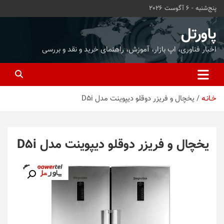
ه
پنج‌شنبه - 6 آگوست 2026
حتوا
روید
پاورتل
اخبار فناوری، اپ بازار، آموزش، راهنمای خرید و نقد و بررسی
خـانـه
یخچال و فریزر دوقلو دیپوینت مدل D5i
یخچال و فریزر دوقلو دیپوینت مدل D5i