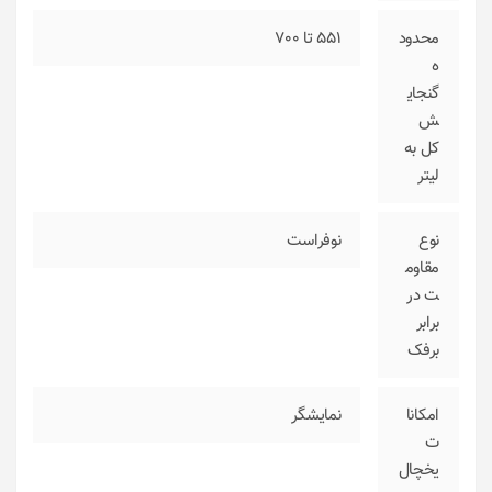
محدود
551 تا 700
ه
گنجای
ش
کل به
لیتر
نوع
نوفراست
مقاوم
ت در
برابر
برفک
امکانا
نمایشگر
ت
یخچال