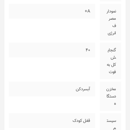
نمودار
A+
مصر
ف
انرژی
گنجای
40
ش
کل به
فوت
مخزن
آبسردکن
دستگا
ه
سیست
قفل کودک
م