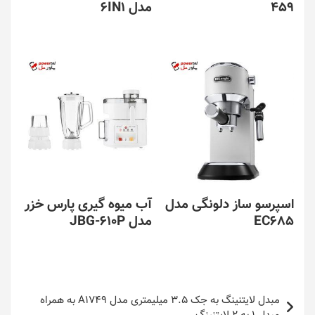
459
مدل 6IN1
اسپرسو ساز دلونگی مدل
آب میوه گیری پارس خزر
EC685
مدل JBG-610P
راهبری
مبدل لایتنینگ به جک 3.5 میلیمتری مدل A1749 به همراه
نوشته