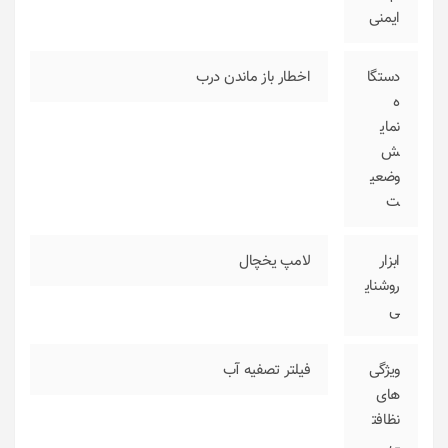
ایمنی
دستگا
اخطار باز ماندن درب
ه
نمای
ش
وضعی
ت
ابزار
لامپ یخچال
روشنای
ی
ویژگی‌
فیلتر تصفیه آب
های
نظافت
ی