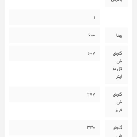
1
پهنا
600
گنجای
607
ش
کل به
لیتر
گنجای
277
ش
فریز
گنجای
330
ش