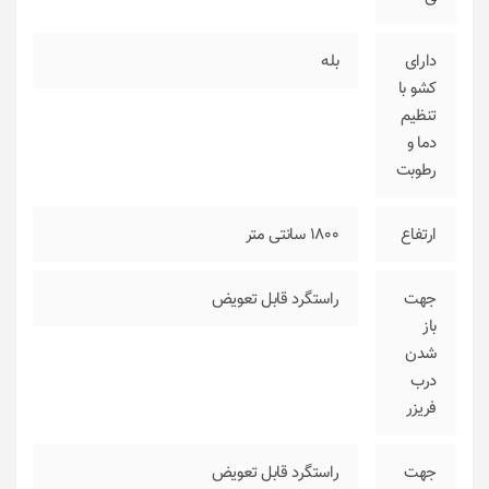
دارای
بله
کشو با
تنظیم
دما و
رطوبت
ارتفاع
1800 سانتی متر
جهت
راستگرد قابل تعویض
باز
شدن
درب
فریزر
جهت
راستگرد قابل تعویض