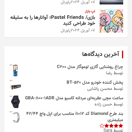
07 آوریل 2024
پاورتل
اپ بازار
بازی/ Pastel Friends؛ آواتارها را به سلیقه
خود طراحی کنید
07 آوریل 2024
پاورتل
آخرین دیدگاه‌ها
چراغ روشنایی گازی لوموگاز مدل C200
توسط رضا
پخش کننده خودرو مدل 520-BT
توسط محسن پاشایی
ساعت مچی عقربه‌ای مردانه کاسیو مدل GBA-800-1ADR
توسط حسن زاده
بند طرح Diamond کد i1012 مناسب برای اپل واچ 42/44
میلیمتری
توسط Sara