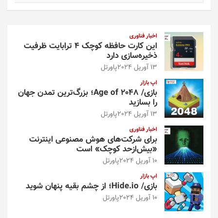
ت
ج
و
اخبار فناوری
این کارت حافظه کوچک ۴ ترابایت ظرفیت
ذخیره‌سازی دارد
13 آوریل 2024
پاورتل
اپ بازار
بازی/ Age of 2048؛ بزرگ‌ترین تمدن جهان
را بسازید
13 آوریل 2024
پاورتل
اخبار فناوری
برای شرکت‌های هوش مصنوعی اینترنت
«بیش‌از‌حد کوچک» است
10 آوریل 2024
پاورتل
اپ بازار
بازی/ Hide.io؛ از چشم بقیه پنهان شوید
10 آوریل 2024
پاورتل