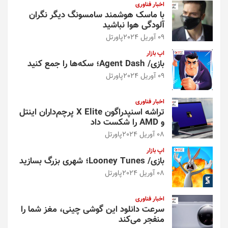
اخبار فناوری
با ماسک هوشمند سامسونگ دیگر نگران
آلودگی هوا نباشید
09 آوریل 2024
پاورتل
اپ بازار
بازی/ Agent Dash؛ سکه‌ها را جمع کنید
09 آوریل 2024
پاورتل
اخبار فناوری
تراشه اسنپدراگون X Elite پرچم‌داران اینتل
و AMD را شکست داد
08 آوریل 2024
پاورتل
اپ بازار
بازی/ Looney Tunes؛ شهری بزرگ بسازید
08 آوریل 2024
پاورتل
اخبار فناوری
سرعت دانلود این گوشی چینی، مغز شما را
منفجر می‌کند