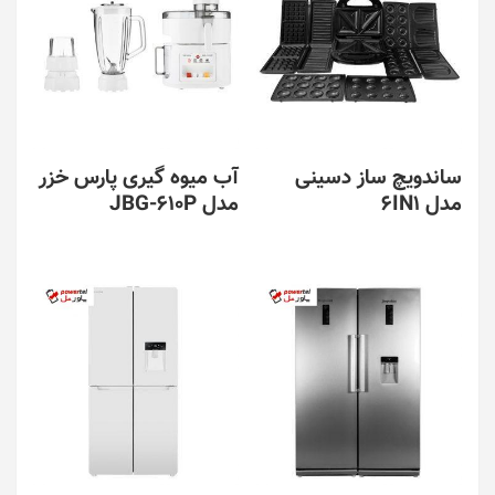
ساندویچ ساز دسینی
آب میوه گیری پارس خزر
مدل 6IN1
مدل JBG-610P