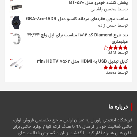
پخش کننده خودرو مدل 520-BT
توسط محسن پاشایی
ساعت مچی عقربه‌ای مردانه کاسیو مدل GBA-800-1ADR
توسط حسن زاده
بند طرح Diamond کد i1012 مناسب برای اپل واچ 42/44
میلیمتری
توسط Sara
امتیاز
4
از 5
کابل تبدیل USB به HDMI مدل 3in1 HDTV 7562
توسط محمد
امتیاز
5
از
5
درباره ما
فروشگاه اینترنتی پاورتل به عنوان اولین مرجع تخصصی فروش لوازم
جانبی فعالیت خود را از سال ۹۸ با هدف ارائه انواع لوازم جانبی برای
تلفن های همراه آغاز کرد. با گذشت زمان و گسترش فعالیت های