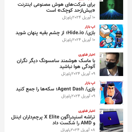
برای شرکت‌های هوش مصنوعی اینترنت
«بیش‌از‌حد کوچک» است
10 آوریل 2024
پاورتل
اپ بازار
بازی/ Hide.io؛ از چشم بقیه پنهان شوید
10 آوریل 2024
پاورتل
اخبار فناوری
با ماسک هوشمند سامسونگ دیگر نگران
آلودگی هوا نباشید
09 آوریل 2024
پاورتل
اپ بازار
بازی/ Agent Dash؛ سکه‌ها را جمع کنید
09 آوریل 2024
پاورتل
اخبار فناوری
تراشه اسنپدراگون X Elite پرچم‌داران اینتل
و AMD را شکست داد
08 آوریل 2024
پاورتل