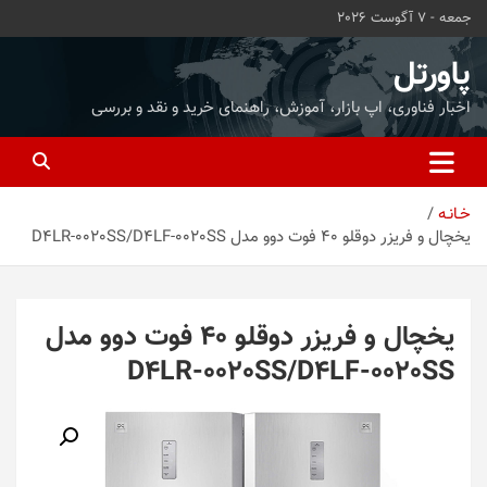
ه
جمعه - 7 آگوست 2026
حتوا
روید
پاورتل
اخبار فناوری، اپ بازار، آموزش، راهنمای خرید و نقد و بررسی
خـانـه
یخچال و فریزر دوقلو 40 فوت دوو مدل D4LR-0020SS/D4LF-0020SS
یخچال و فریزر دوقلو 40 فوت دوو مدل
D4LR-0020SS/D4LF-0020SS