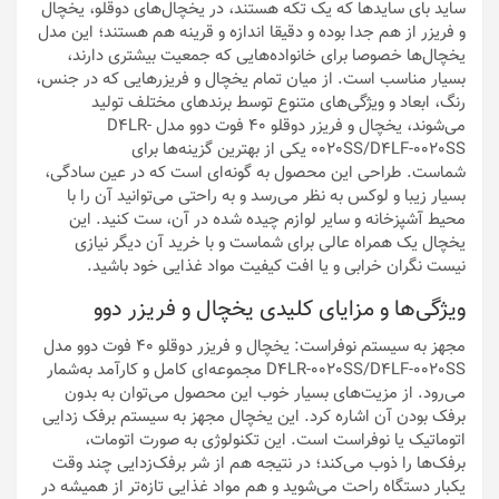
ساید بای سایدها که یک تکه هستند، در یخچال‌های دوقلو، یخچال
و فریزر از هم جدا بوده و دقیقا اندازه و قرینه هم هستند؛ این مدل
یخچال‌ها خصوصا برای خانواده‌هایی که جمعیت بیشتری دارند،
بسیار مناسب است. از میان تمام یخچال و فریزرهایی که در جنس،
رنگ، ابعاد و ویژگی‌های متنوع توسط برندهای مختلف تولید
می‌شوند، یخچال و فریزر دوقلو 40 فوت دوو مدل D4LR-
0020SS/D4LF-0020SS یکی از بهترین گزینه‌ها برای
شماست. طراحی این محصول به گونه‌ای است که در عین سادگی،
بسیار زیبا و لوکس به نظر می‌رسد و به راحتی می‌توانید آن را با
محیط آشپزخانه و سایر لوازم چیده شده در آن، ست کنید. این
یخچال یک همراه عالی برای شماست و با خرید آن دیگر نیازی
نیست نگران خرابی و یا افت کیفیت مواد غذایی خود باشید.
ویژگی‌ها و مزایای کلیدی یخچال و فریزر دوو
مجهز به سیستم نوفراست: یخچال و فریزر دوقلو 40 فوت دوو مدل
D4LR-0020SS/D4LF-0020SS مجموعه‌ای کامل و کارآمد به‌شمار
می‌رود. از مزیت‌های بسیار خوب این محصول می‌توان به بدون
برفک بودن آن اشاره کرد. این یخچال مجهز به سیستم برفک زدایی
اتوماتیک یا نوفراست است. این تکنولوژی به صورت اتومات،
برفک‌ها را ذوب می‌کند؛ در نتیجه هم از شر برفک‌زدایی چند وقت
یکبار دستگاه راحت می‌شوید و هم مواد غذایی تازه‌تر از همیشه در