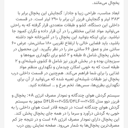
یخچال می‌مانند.
ابعاد مناسب، طراحی زیبا و جادار: گنجایش این یخچال برابر با
383 لیتر و گنجایش فریزر آن برابر با 290 لیتر است. در قسمت
داخلی این دستگاه، کشو و طبقات متعددی قرار گرفته که به راحتی
می‌توانید مواد غذایی مختلفی را در آن قرار داده و نگران کمبود جا
نباشید. برای اینکه بتوانید این یخچال را در آشپزخانه خود داشته
باشید، باید فضایی خالی با ارتفاع تقریبی 180 سانتی‌متر، عرض 60
سانتی متر و عمق 66 سانتی متر را در نظر بگیرید. این محصول در
بخش یخچال شامل 5 طبقه و 2 کشو برای نگهداری میوه‌ها و
سبزیجان بوده و در بخش فریزر نیز شامل 5 کشوی شیشه‌ای و 2
طبقه است که به خوبی امکان چیدمان و نگهداری منظم مواد
غذایی را برای شما فراهم می‌کند. هم‌چنین در قسمت داخلی درب
یخچال نیز طبقات شیشه‌ای تعبیه شده که می‌توانید از آن برای
نگهداری بطری‌ها، سس‌ها، تخم مرغ و … استفاده کنید.
سیستم گردش هوای چندگانه و نمودار مصرف انرژی A+: یخچال و
فریزر دوو مدل D4LR-0020SS/D4LF-0020SS مجهز به سیستم
گردش هوای چندگانه است؛ در نتیجه قادر است هوای داخلی را به
خوبی به گردش درآورد و سرما را در همه جای یخچال پخش کند.
این یخچال دارای نمودار مصرف انرژی A+ است و در نتیجه جز کم
مصرف‌ترین یخچال‌ها به شمار می‌رود. صفحه نمایش روی درب