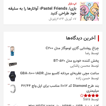
اپ بازار
بازی/ Pastel Friends؛ آواتارها را به سلیقه
خود طراحی کنید
07 آوریل 2024
پاورتل
آخرین دیدگاه‌ها
چراغ روشنایی گازی لوموگاز مدل C200
توسط رضا
پخش کننده خودرو مدل 520-BT
توسط محسن پاشایی
ساعت مچی عقربه‌ای مردانه کاسیو مدل GBA-800-1ADR
توسط حسن زاده
بند طرح Diamond کد i1012 مناسب برای اپل واچ 42/44
میلیمتری
توسط Sara
امتیاز
4
از 5