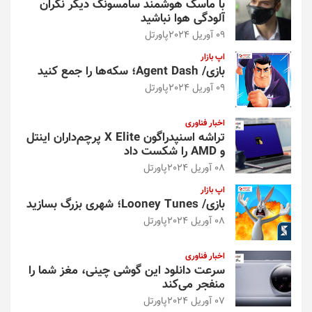
با ماسک هوشمند سامسونگ دیگر نگران
آلودگی هوا نباشید
09 آوریل 2024
پاورتل
اپ بازار
بازی/ Agent Dash؛ سکه‌ها را جمع کنید
09 آوریل 2024
پاورتل
اخبار فناوری
تراشه اسنپدراگون X Elite پرچم‌داران اینتل
و AMD را شکست داد
08 آوریل 2024
پاورتل
اپ بازار
بازی/ Looney Tunes؛ شهری بزرگ بسازید
08 آوریل 2024
پاورتل
اخبار فناوری
سرعت دانلود این گوشی چینی، مغز شما را
منفجر می‌کند
07 آوریل 2024
پاورتل