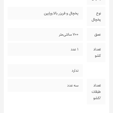
نوع
یخچال و فریزر بالا وپایین
یخچال
عمق
700 سانتی‌متر
تعداد
1
عدد
کشو
ندارد
تعداد
سه عدد
طبقات
/کشو