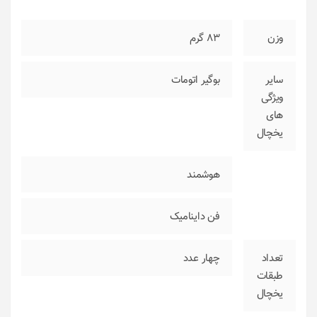
وزن
83 گرم
سایر
بوگیر اتومات
ویژگی‌
های
یخچال
هوشمند
فن داینامیک
تعداد
چهار عدد
طبقات
یخچال