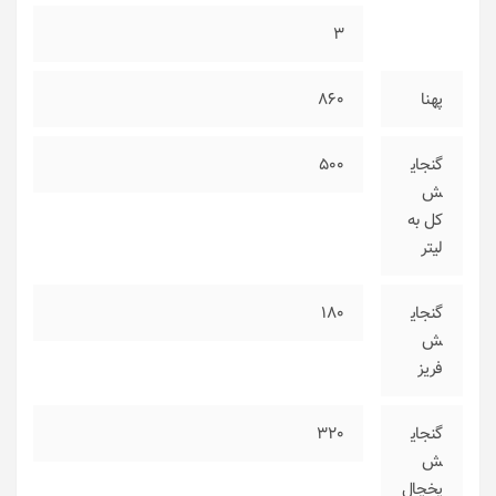
3
پهنا
860
گنجای
500
ش
کل به
لیتر
گنجای
180
ش
فریز
گنجای
320
ش
یخچال