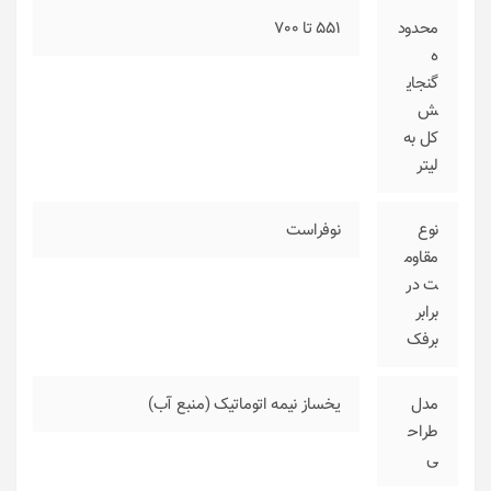
محدود
551 تا 700
ه
گنجای
ش
کل به
لیتر
نوع
نوفراست
مقاوم
ت در
برابر
برفک
مدل
یخساز نیمه اتوماتیک (منبع آب)
طراح
ی