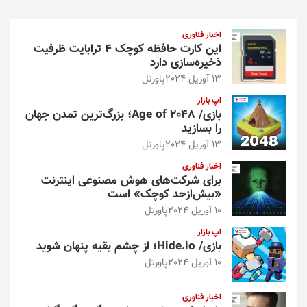
ج
و
اخبار فناوری
این کارت حافظه کوچک ۴ ترابایت ظرفیت
ذخیره‌سازی دارد
13 آوریل 2024
پاورتل
اپ بازار
بازی/ Age of 2048؛ بزرگ‌ترین تمدن جهان
را بسازید
13 آوریل 2024
پاورتل
اخبار فناوری
برای شرکت‌های هوش مصنوعی اینترنت
«بیش‌از‌حد کوچک» است
10 آوریل 2024
پاورتل
اپ بازار
بازی/ Hide.io؛ از چشم بقیه پنهان شوید
10 آوریل 2024
پاورتل
اخبار فناوری