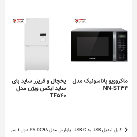
ماکروویو پاناسونیک مدل
یخچال و فریزر ساید بای
NN-ST34
ساید ایکس ویژن مدل
TF540
راهبری
کابل تبدیل USB به USB-C پاواریل مدل PA-DC98 طول 1 متر
نوشته