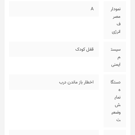
نمودار
A
مصر
ف
انرژی
سیست
قفل کودک
م
ایمنی
دستگا
اخطار باز ماندن درب
ه
نمای
ش
وضعی
ت