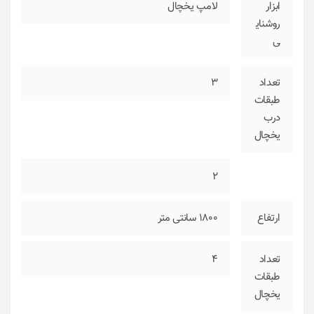
ابزار
لامپ یخچال
روشنای
ی
تعداد
3
طبقات
درب
یخچال
2
ارتفاع
1800 سانتی متر
تعداد
4
طبقات
یخچال