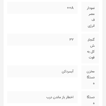
نمودار
A++
مصر
ف
انرژی
گنجای
32
ش
کل به
فوت
مخزن
آبسردکن
دستگا
ه
دستگا
اخطار باز ماندن درب
ه