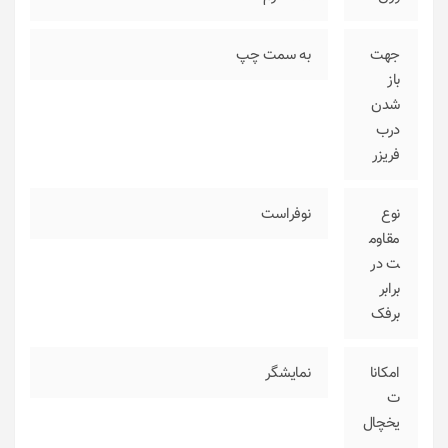
جهت
به سمت چپ
باز
شدن
درب
فریزر
نوع
نوفراست
مقاوم
ت در
برابر
برفک
امکانا
نمایشگر
ت
یخچال