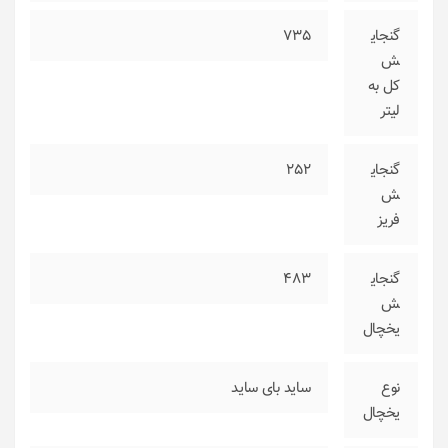
گنجای
735
ش
کل به
لیتر
گنجای
252
ش
فریز
گنجای
483
ش
یخچال
نوع
ساید بای ساید
یخچال