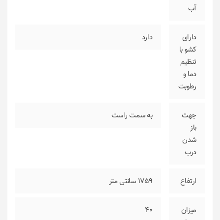
آب
دارای
دارد
کشو با
تنظیم
دما و
رطوبت
جهت
به سمت راست
باز
شدن
درب
ارتفاع
1759 سانتی متر
میزان
40