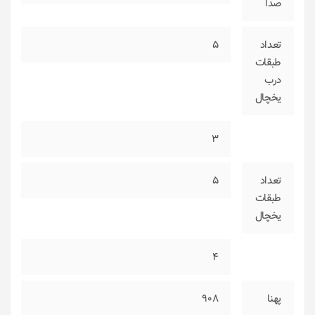
صدا
تعداد
5
طبقات
درب
یخچال
3
تعداد
5
طبقات
یخچال
4
پهنا
908