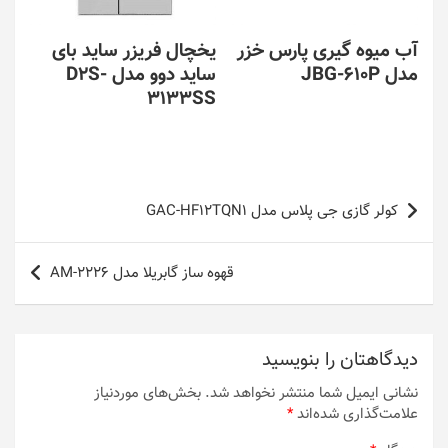
آب میوه گیری پارس خزر
یخچال فریزر ساید بای
مدل JBG-610P
ساید دوو مدل D2S-
3133SS
راهبری
کولر گازی جی پلاس مدل GAC-HF12TQN1
نوشته
قهوه ساز گابریلا مدل AM-2226
دیدگاهتان را بنویسید
نشانی ایمیل شما منتشر نخواهد شد.
بخش‌های موردنیاز
علامت‌گذاری شده‌اند
*