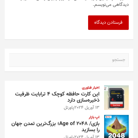
دیدگاهی می‌نویسم.
ج
س
ت
ج
و
اخبار فناوری
این کارت حافظه کوچک ۴ ترابایت ظرفیت
ذخیره‌سازی دارد
13 آوریل 2024
پاورتل
اپ بازار
بازی/ Age of 2048؛ بزرگ‌ترین تمدن جهان
را بسازید
13 آوریل 2024
پاورتل