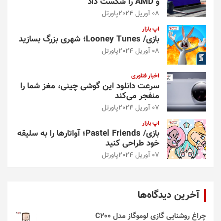
و AMD را شکست داد
08 آوریل 2024
پاورتل
اپ بازار
بازی/ Looney Tunes؛ شهری بزرگ بسازید
08 آوریل 2024
پاورتل
اخبار فناوری
سرعت دانلود این گوشی چینی، مغز شما را
منفجر می‌کند
07 آوریل 2024
پاورتل
اپ بازار
بازی/ Pastel Friends؛ آواتارها را به سلیقه
خود طراحی کنید
07 آوریل 2024
پاورتل
آخرین دیدگاه‌ها
چراغ روشنایی گازی لوموگاز مدل C200