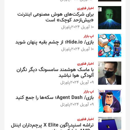
اخبار فناوری
برای شرکت‌های هوش مصنوعی اینترنت
«بیش‌از‌حد کوچک» است
10 آوریل 2024
پاورتل
اپ بازار
بازی/ Hide.io؛ از چشم بقیه پنهان شوید
10 آوریل 2024
پاورتل
اخبار فناوری
با ماسک هوشمند سامسونگ دیگر نگران
آلودگی هوا نباشید
09 آوریل 2024
پاورتل
اپ بازار
بازی/ Agent Dash؛ سکه‌ها را جمع کنید
09 آوریل 2024
پاورتل
اخبار فناوری
تراشه اسنپدراگون X Elite پرچم‌داران اینتل