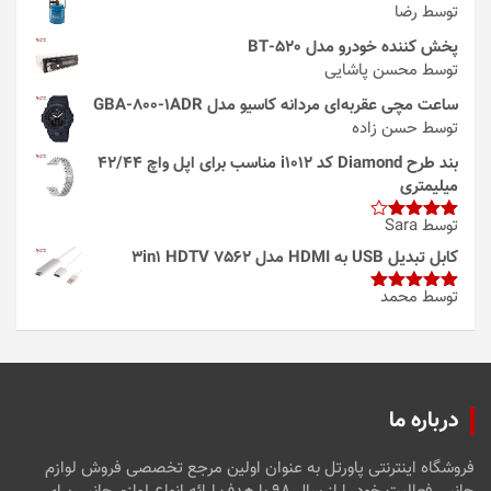
توسط رضا
پخش کننده خودرو مدل 520-BT
توسط محسن پاشایی
ساعت مچی عقربه‌ای مردانه کاسیو مدل GBA-800-1ADR
توسط حسن زاده
بند طرح Diamond کد i1012 مناسب برای اپل واچ 42/44
میلیمتری
توسط Sara
امتیاز
4
از 5
کابل تبدیل USB به HDMI مدل 3in1 HDTV 7562
توسط محمد
امتیاز
5
از
5
درباره ما
فروشگاه اینترنتی پاورتل به عنوان اولین مرجع تخصصی فروش لوازم