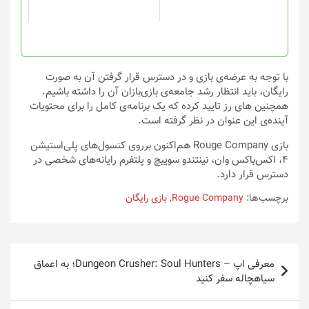
است
است
در
در
صفحه
صفحه
محصول
محصول
انتخاب
انتخاب
با توجه به عرضه‌ی بازی و در دسترس قرار گرفتن آن به صورت
شوند
شوند
رایگان، باید انتظار رشد جامعه‌ی بازی‌بازان آن را داشته باشیم.
همچنین های رز تایید کرده که یک برنامه‌ی کامل را برای محتویات
آینده‌ی این عنوان در نظر گرفته است.
بازی Rouge Company هم‌اکنون برروی کنسول‌های پلی‌استیشن
۴، اکس‌باکس وان، نینتندو سوییچ و پلتفرم رایانه‌های شخصی در
دسترس قرار دارد.
برچسب‌ها:
Rogue Company
,
بازی رایگان
راهبری
معرفی اپ – Dungeon Crusher: Soul Hunters؛ به اعماق
نوشته
سیاهچاله سفر کنید