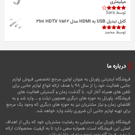
میلیمتری
توسط Sara
امتیاز
4
از 5
کابل تبدیل USB به HDMI مدل 3in1 HDTV 7562
توسط محمد
امتیاز
5
از
5
درباره ما
فروشگاه اینترنتی پاورتل به عنوان اولین مرجع تخصصی فروش لوازم
جانبی فعالیت خود را از سال ۹۸ با هدف ارائه انواع لوازم جانبی برای
تلفن های همراه آغاز کرد. با گذشت زمان و گسترش فعالیت های
فروشگاه، پاورتل به حوزه های دیگری همچون تبلت و … وارد شد و به
اقتضای زمان و نیاز مشتریان نیز به حوزه های دیگری که وجود یک مرجع
برای تهیه لوازم جانبی آن ضروری باشد وارد خواهد شد.
فروشگاه پاورتل برای دستیابی به رضایت مشتریان خود که یکی از اهداف
اصلی این فروشگاه است، همواره سعی دارد تا به کیفیت محصولات ارائه
شده در فروشگاه خود توجه ویژه ای داشته باشد.