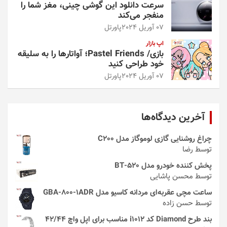
سرعت دانلود این گوشی چینی، مغز شما را
منفجر می‌کند
07 آوریل 2024
پاورتل
اپ بازار
بازی/ Pastel Friends؛ آواتارها را به سلیقه
خود طراحی کنید
07 آوریل 2024
پاورتل
آخرین دیدگاه‌ها
چراغ روشنایی گازی لوموگاز مدل C200
توسط رضا
پخش کننده خودرو مدل 520-BT
توسط محسن پاشایی
ساعت مچی عقربه‌ای مردانه کاسیو مدل GBA-800-1ADR
توسط حسن زاده
بند طرح Diamond کد i1012 مناسب برای اپل واچ 42/44