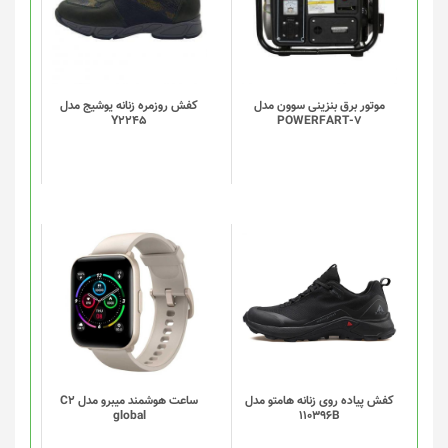
موتور برق بنزینی سوون مدل
کفش روزمره زنانه یوشیج مدل
Y2245
POWERFART-7
این
این
محصول
محصول
دارای
دارای
انواع
انواع
مختلفی
مختلفی
می
می
باشد.
باشد.
گزینه
گزینه
کفش پیاده روی زنانه هامتو مدل
ساعت هوشمند میبرو مدل C2
global
110396B
ها
ها
ممکن
ممکن