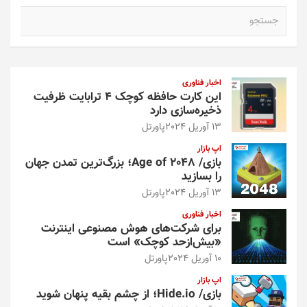
ج
س
ت
ج
و
اخبار فناوری
این کارت حافظه کوچک ۴ ترابایت ظرفیت
ذخیره‌سازی دارد
13 آوریل 2024
پاورتل
اپ بازار
بازی/ Age of 2048؛ بزرگ‌ترین تمدن جهان
را بسازید
13 آوریل 2024
پاورتل
اخبار فناوری
برای شرکت‌های هوش مصنوعی اینترنت
«بیش‌از‌حد کوچک» است
10 آوریل 2024
پاورتل
اپ بازار
بازی/ Hide.io؛ از چشم بقیه پنهان شوید