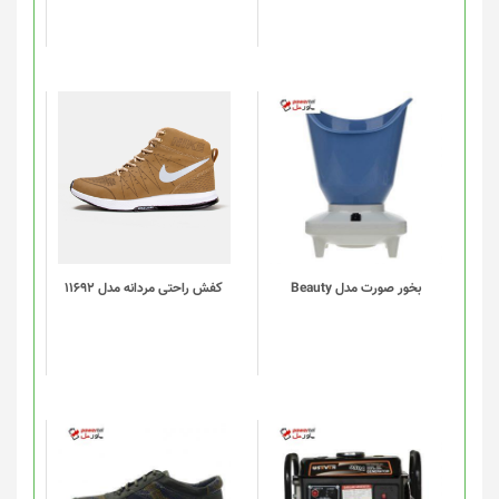
این
محصول
دارای
انواع
مختلفی
می
باشد.
گزینه
بخور صورت مدل Beauty
کفش راحتی مردانه مدل 11692
ها
ممکن
است
در
صفحه
محصول
انتخاب
شوند