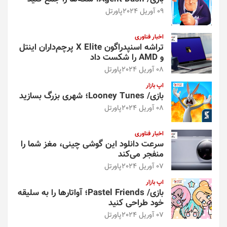
09 آوریل 2024
پاورتل
اخبار فناوری
تراشه اسنپدراگون X Elite پرچم‌داران اینتل
و AMD را شکست داد
08 آوریل 2024
پاورتل
اپ بازار
بازی/ Looney Tunes؛ شهری بزرگ بسازید
08 آوریل 2024
پاورتل
اخبار فناوری
سرعت دانلود این گوشی چینی، مغز شما را
منفجر می‌کند
07 آوریل 2024
پاورتل
اپ بازار
بازی/ Pastel Friends؛ آواتارها را به سلیقه
خود طراحی کنید
07 آوریل 2024
پاورتل