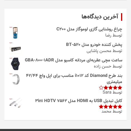
آخرین دیدگاه‌ها
چراغ روشنایی گازی لوموگاز مدل C200
توسط رضا
پخش کننده خودرو مدل 520-BT
توسط محسن پاشایی
ساعت مچی عقربه‌ای مردانه کاسیو مدل GBA-800-1ADR
توسط حسن زاده
بند طرح Diamond کد i1012 مناسب برای اپل واچ 42/44
میلیمتری
توسط Sara
امتیاز
4
از 5
کابل تبدیل USB به HDMI مدل 3in1 HDTV 7562
توسط محمد
امتیاز
5
از
5