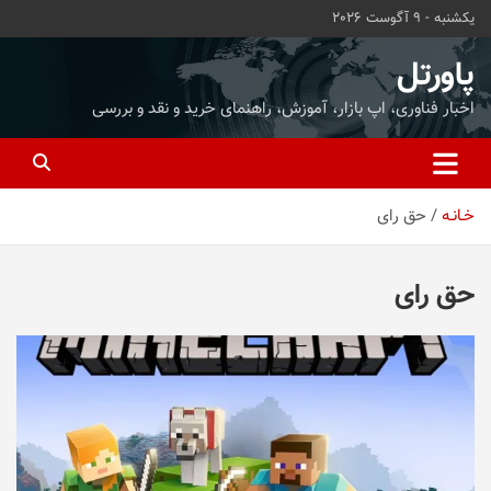
ه
یکشنبه - 9 آگوست 2026
حتوا
روید
پاورتل
اخبار فناوری، اپ بازار، آموزش، راهنمای خرید و نقد و بررسی
خـانـه
حق رای
حق رای