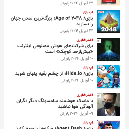
13 آوریل 2024
پاورتل
اپ بازار
بازی/ Age of 2048؛ بزرگ‌ترین تمدن جهان
را بسازید
13 آوریل 2024
پاورتل
اخبار فناوری
برای شرکت‌های هوش مصنوعی اینترنت
«بیش‌از‌حد کوچک» است
10 آوریل 2024
پاورتل
اپ بازار
بازی/ Hide.io؛ از چشم بقیه پنهان شوید
10 آوریل 2024
پاورتل
اخبار فناوری
با ماسک هوشمند سامسونگ دیگر نگران
آلودگی هوا نباشید
09 آوریل 2024
پاورتل
اپ بازار
بازی/ Agent Dash؛ سکه‌ها را جمع کنید