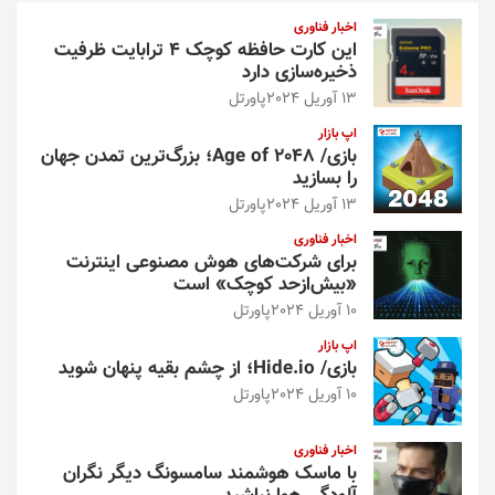
و
اخبار فناوری
این کارت حافظه کوچک ۴ ترابایت ظرفیت
ذخیره‌سازی دارد
13 آوریل 2024
پاورتل
اپ بازار
بازی/ Age of 2048؛ بزرگ‌ترین تمدن جهان
را بسازید
13 آوریل 2024
پاورتل
اخبار فناوری
برای شرکت‌های هوش مصنوعی اینترنت
«بیش‌از‌حد کوچک» است
10 آوریل 2024
پاورتل
اپ بازار
بازی/ Hide.io؛ از چشم بقیه پنهان شوید
10 آوریل 2024
پاورتل
اخبار فناوری
با ماسک هوشمند سامسونگ دیگر نگران