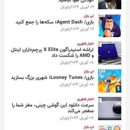
آلودگی هوا نباشید
09 آوریل 2024
پاورتل
اپ بازار
بازی/ Agent Dash؛ سکه‌ها را جمع کنید
09 آوریل 2024
پاورتل
اخبار فناوری
تراشه اسنپدراگون X Elite پرچم‌داران اینتل
و AMD را شکست داد
08 آوریل 2024
پاورتل
اپ بازار
بازی/ Looney Tunes؛ شهری بزرگ بسازید
08 آوریل 2024
پاورتل
اخبار فناوری
سرعت دانلود این گوشی چینی، مغز شما را
منفجر می‌کند
07 آوریل 2024
پاورتل
اپ بازار