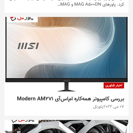
کرد. پاورهای MAG A500DN و MAG…
اخبار فناوری
بررسی کامپیوتر همه‌کاره ام‌اس‌آی Modern AM271
07 می 2022
پاورتل