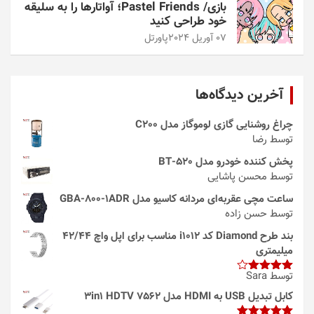
بازی/ Pastel Friends؛ آواتارها را به سلیقه
خود طراحی کنید
07 آوریل 2024
پاورتل
آخرین دیدگاه‌ها
چراغ روشنایی گازی لوموگاز مدل C200
توسط رضا
پخش کننده خودرو مدل 520-BT
توسط محسن پاشایی
ساعت مچی عقربه‌ای مردانه کاسیو مدل GBA-800-1ADR
توسط حسن زاده
بند طرح Diamond کد i1012 مناسب برای اپل واچ 42/44
میلیمتری
توسط Sara
امتیاز
4
از 5
کابل تبدیل USB به HDMI مدل 3in1 HDTV 7562