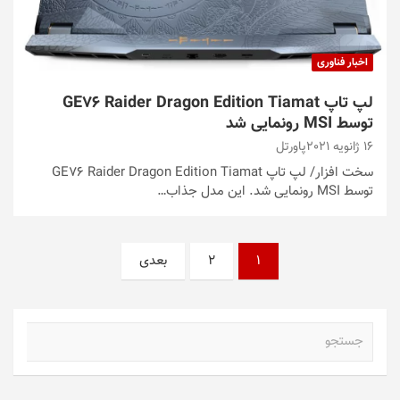
اخبار فناوری
لپ تاپ GE76 Raider Dragon Edition Tiamat
توسط MSI رونمایی شد
16 ژانویه 2021
پاورتل
سخت افزار/ لپ تاپ GE76 Raider Dragon Edition Tiamat
توسط MSI رونمایی شد. این مدل جذاب…
صفحه‌بندی
1
2
بعدی
نوشته‌ها
ج
س
ت
ج