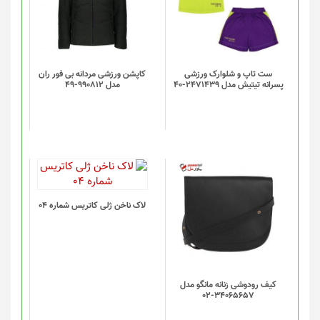
ست تاپ و شلوارک ورزشی
کاپشن ورزشی مردانه بی فور ران
پسرانه تیتیش مدل 2471439-40
مدل 990812-49
لاک ناخن ژلی کاتریس شماره 04
کیف رودوشی زنانه مانگو مدل
34065657-02