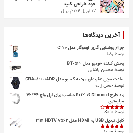
خود طراحی کنید
07 آوریل 2024
پاورتل
آخرین دیدگاه‌ها
چراغ روشنایی گازی لوموگاز مدل C200
توسط رضا
پخش کننده خودرو مدل 520-BT
توسط محسن پاشایی
ساعت مچی عقربه‌ای مردانه کاسیو مدل GBA-800-1ADR
توسط حسن زاده
بند طرح Diamond کد i1012 مناسب برای اپل واچ 42/44
میلیمتری
توسط Sara
امتیاز
4
از 5
کابل تبدیل USB به HDMI مدل 3in1 HDTV 7562
توسط محمد
امتیاز
5
از