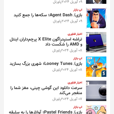
09 آوریل 2024
پاورتل
اپ بازار
بازی/ Agent Dash؛ سکه‌ها را جمع کنید
09 آوریل 2024
پاورتل
اخبار فناوری
تراشه اسنپدراگون X Elite پرچم‌داران اینتل
و AMD را شکست داد
08 آوریل 2024
پاورتل
اپ بازار
بازی/ Looney Tunes؛ شهری بزرگ بسازید
08 آوریل 2024
پاورتل
اخبار فناوری
سرعت دانلود این گوشی چینی، مغز شما را
منفجر می‌کند
07 آوریل 2024
پاورتل
اپ بازار
بازی/ Pastel Friends؛ آواتارها را به سلیقه