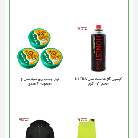
کپسول گاز هانست مدل ULTRA
نوار چسب برق سینا مدل g
حجم 220 گرم
مجموعه 3 عددی