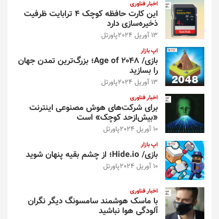
اخبار فناوری
این کارت حافظه کوچک ۴ ترابایت ظرفیت
ذخیره‌سازی دارد
13 آوریل 2024
پاورتل
اپ بازار
بازی/ Age of 2048؛ بزرگ‌ترین تمدن جهان
را بسازید
13 آوریل 2024
پاورتل
اخبار فناوری
برای شرکت‌های هوش مصنوعی اینترنت
«بیش‌از‌حد کوچک» است
10 آوریل 2024
پاورتل
اپ بازار
بازی/ Hide.io؛ از چشم بقیه پنهان شوید
10 آوریل 2024
پاورتل
اخبار فناوری
با ماسک هوشمند سامسونگ دیگر نگران
آلودگی هوا نباشید