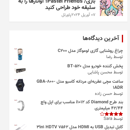
بازی/ Pastel Friends؛ آواتارها را به
سلیقه خود طراحی کنید
07 آوریل 2024
پاورتل
آخرین دیدگاه‌ها
چراغ روشنایی گازی لوموگاز مدل C200
توسط رضا
پخش کننده خودرو مدل 520-BT
توسط محسن پاشایی
ساعت مچی عقربه‌ای مردانه کاسیو مدل GBA-800-
1ADR
توسط حسن زاده
بند طرح Diamond کد i1012 مناسب برای اپل واچ
42/44 میلیمتری
توسط Sara
امتیاز
4
از 5
کابل تبدیل USB به HDMI مدل 3in1 HDTV 7562