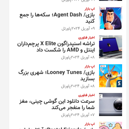
09 آوریل 2024
پاورتل
اپ بازار
بازی/ Agent Dash؛ سکه‌ها را جمع
کنید
09 آوریل 2024
پاورتل
اخبار فناوری
تراشه اسنپدراگون X Elite پرچم‌داران
اینتل و AMD را شکست داد
08 آوریل 2024
پاورتل
اپ بازار
بازی/ Looney Tunes؛ شهری بزرگ
بسازید
08 آوریل 2024
پاورتل
اخبار فناوری
سرعت دانلود این گوشی چینی، مغز
شما را منفجر می‌کند
07 آوریل 2024
پاورتل
اپ بازار