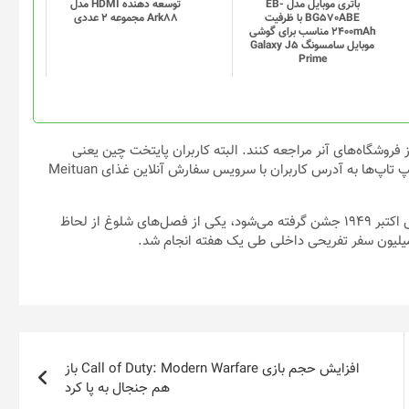
باتری موبایل مدل EB-
توسعه دهنده HDMI مدل
BG570ABE با ظرفیت
Ark88 مجموعه 2 عددی
2400mAh مناسب برای گوشی
موبایل سامسونگ Galaxy J5
Prime
ز فروشگاه‌های آنر مراجعه کنند. البته کاربران پایتخت چین یعنی
«پکن» می‌توانند لپ تاپ را درب منزل تحویل بگیرند. آنر برای ارسال لپ تاپ‌ها به آدرس کاربران با سرویس سفارش آنلاین غذای Meituan
تعطیلات ملی چین که طی آن تأسیس جمهوری خلق چین در تاریخ اول اکتبر ۱۹۴۹ جشن گرفته می‌شود، یکی از فصل‌های شلوغ از لحاظ
افزایش حجم بازی Call of Duty: Modern Warfare باز
هم جنجال به‌ پا کرد