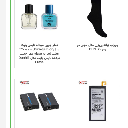
این
محصول
دارای
انواع
مختلفی
می
باشد.
گزینه
جوراب زنانه پریزن مدل مچی دو
عطر جیبی مردانه نایس پاپت
ربع DEN 120
مدل Sauvage Dior حجم 35
ها
میلی لیتر به همراه عطر جیبی
ممکن
مردانه نایس پاپت مدل Dunhill
Fresh
است
در
صفحه
محصول
انتخاب
شوند