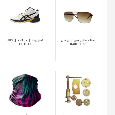
این
محصول
دارای
انواع
مختلفی
می
باشد.
گزینه
عینک آفتابی ایس برلین مدل
کفش والیبال مردانه مدل SKY
ELITF FF
RAKETE.br
ها
ممکن
است
در
صفحه
محصول
انتخاب
این
شوند
محصول
دارای
انواع
مختلفی
می
باشد.