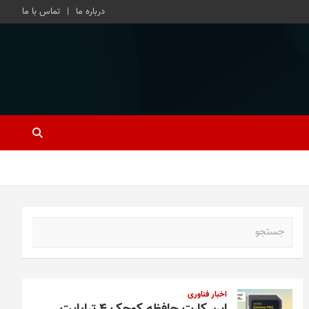
درباره ما
تماس با ما
ج
س
ت
ج
و
اخبار فناوری