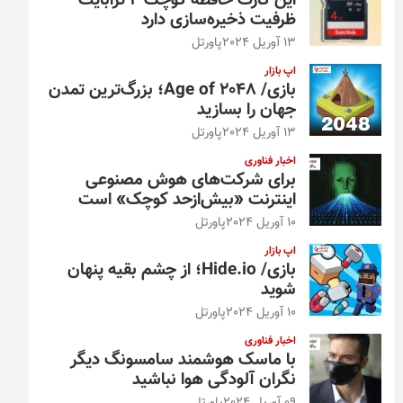
این کارت حافظه کوچک ۴ ترابایت
ظرفیت ذخیره‌سازی دارد
13 آوریل 2024
پاورتل
اپ بازار
بازی/ Age of 2048؛ بزرگ‌ترین تمدن
جهان را بسازید
13 آوریل 2024
پاورتل
اخبار فناوری
برای شرکت‌های هوش مصنوعی
اینترنت «بیش‌از‌حد کوچک» است
10 آوریل 2024
پاورتل
اپ بازار
بازی/ Hide.io؛ از چشم بقیه پنهان
شوید
10 آوریل 2024
پاورتل
اخبار فناوری
با ماسک هوشمند سامسونگ دیگر
نگران آلودگی هوا نباشید