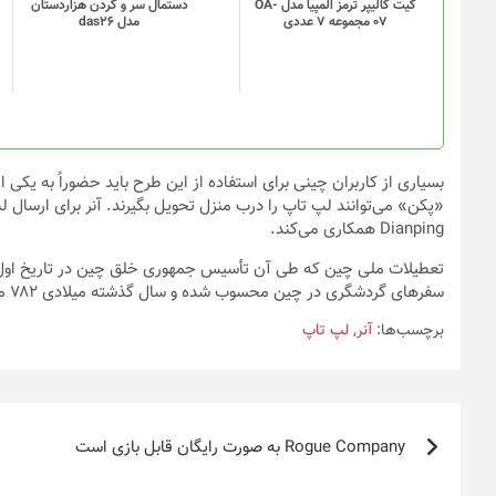
گزینه
کیت کالیپر ترمز المپیا مدل OA-
دستمال سر و گردن هزاردستان
07 مجموعه 7 عددی
مدل das26
ها
ممکن
است
در
صفحه
محصول
انتخاب
بسیاری از کاربران چینی برای استفاده از این طرح باید حضوراً به یکی ا
شوند
Dianping همکاری می‌کند.
سفرهای گردشگری در چین محسوب شده و سال گذشته میلادی ۷۸۲ میلیون سفر تفریحی داخلی طی یک هفته انجام شد.
برچسب‌ها:
آنر
,
لپ تاپ
راهبری
Rogue Company ‌به صورت رایگان قابل بازی است
نوشته