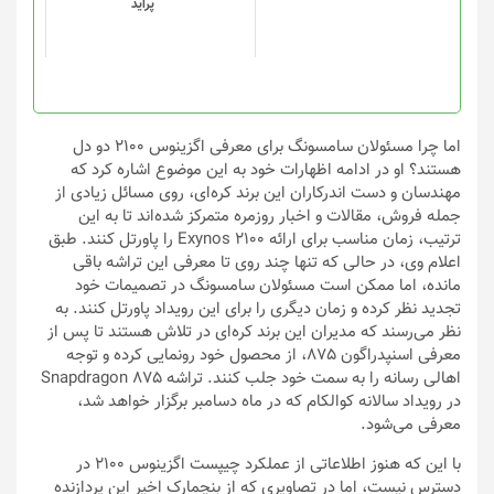
پراید
ممکن
ممکن
است
است
در
در
صفحه
صفحه
محصول
محصول
انتخاب
انتخاب
اما چرا مسئولان سامسونگ برای معرفی اگزینوس 2100 دو دل
شوند
شوند
هستند؟ او در ادامه اظهارات خود به این موضوع اشاره کرد که
مهندسان و دست اندرکاران این برند کره‌ای، روی مسائل زیادی از
جمله فروش، مقالات و اخبار روزمره متمرکز شده‌اند تا به این
ترتیب، زمان مناسب برای ارائه Exynos 2100 را پاورتل کنند. طبق
اعلام وی، در حالی که تنها چند روی تا معرفی این تراشه باقی
مانده، اما ممکن است مسئولان سامسونگ در تصمیمات خود
تجدید نظر کرده و زمان دیگری را برای این رویداد پاورتل کنند. به
نظر می‌رسند که مدیران این برند کره‌ای در تلاش هستند تا پس از
معرفی اسنپدراگون 875، از محصول خود رونمایی کرده و توجه
اهالی رسانه را به سمت خود جلب کنند. تراشه Snapdragon 875
در رویداد سالانه کوالکام که در ماه دسامبر برگزار خواهد شد،
معرفی می‌شود.
با این که هنوز اطلاعاتی از عملکرد چیپست اگزینوس 2100 در
دسترس نیست، اما در تصاویری که از بنچمارک اخیر این پردازنده