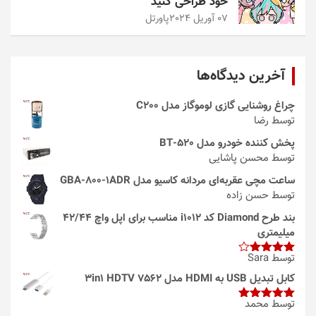
خود طراحی کنید
07 آوریل 2024
پاورتل
آخرین دیدگاه‌ها
چراغ روشنایی گازی لوموگاز مدل C200
توسط رضا
پخش کننده خودرو مدل 520-BT
توسط محسن پاشایی
ساعت مچی عقربه‌ای مردانه کاسیو مدل GBA-800-1ADR
توسط حسن زاده
بند طرح Diamond کد i1012 مناسب برای اپل واچ 42/44
میلیمتری
توسط Sara
امتیاز
4
از 5
کابل تبدیل USB به HDMI مدل 3in1 HDTV 7562
توسط محمد
امتیاز
5
از