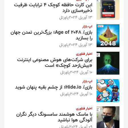
این کارت حافظه کوچک ۴ ترابایت ظرفیت
ذخیره‌سازی دارد
13 آوریل 2024
پاورتل
اپ بازار
بازی/ Age of 2048؛ بزرگ‌ترین تمدن جهان
را بسازید
13 آوریل 2024
پاورتل
اخبار فناوری
برای شرکت‌های هوش مصنوعی اینترنت
«بیش‌از‌حد کوچک» است
10 آوریل 2024
پاورتل
اپ بازار
بازی/ Hide.io؛ از چشم بقیه پنهان شوید
10 آوریل 2024
پاورتل
اخبار فناوری
با ماسک هوشمند سامسونگ دیگر نگران
آلودگی هوا نباشید
09 آوریل 2024
پاورتل