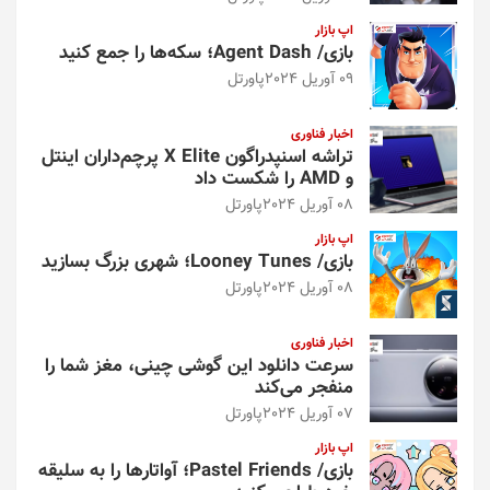
اپ بازار
بازی/ Agent Dash؛ سکه‌ها را جمع کنید
09 آوریل 2024
پاورتل
اخبار فناوری
تراشه اسنپدراگون X Elite پرچم‌داران اینتل
و AMD را شکست داد
08 آوریل 2024
پاورتل
اپ بازار
بازی/ Looney Tunes؛ شهری بزرگ بسازید
08 آوریل 2024
پاورتل
اخبار فناوری
سرعت دانلود این گوشی چینی، مغز شما را
منفجر می‌کند
07 آوریل 2024
پاورتل
اپ بازار
بازی/ Pastel Friends؛ آواتارها را به سلیقه