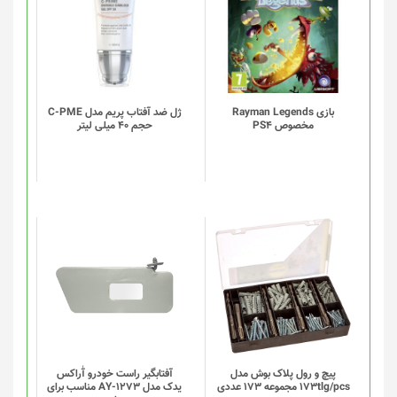
بازی Rayman Legends
ژل ضد آفتاب پریم مدل C-PME
مخصوص PS4
حجم 40 میلی لیتر
این
این
محصول
محصول
دارای
دارای
انواع
انواع
مختلفی
مختلفی
می
می
باشد.
باشد.
گزینه
گزینه
پیچ و رول پلاک بوش مدل
آفتابگیر راست خودرو آٰراکس
173tlg/pcs مجموعه 173 عددی
یدک مدل AY-1273 مناسب برای
ها
ها