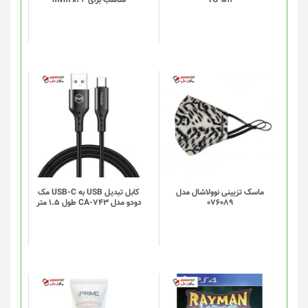
ماسک تزیینی نوولاشال مدل
کابل تبدیل USB به USB-C مک
076089
دودو مدل CA-743 طول 1.5 متر