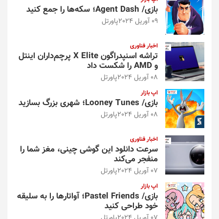
بازی/ Agent Dash؛ سکه‌ها را جمع کنید
09 آوریل 2024
پاورتل
اخبار فناوری
تراشه اسنپدراگون X Elite پرچم‌داران اینتل
و AMD را شکست داد
08 آوریل 2024
پاورتل
اپ بازار
بازی/ Looney Tunes؛ شهری بزرگ بسازید
08 آوریل 2024
پاورتل
اخبار فناوری
سرعت دانلود این گوشی چینی، مغز شما را
منفجر می‌کند
07 آوریل 2024
پاورتل
اپ بازار
بازی/ Pastel Friends؛ آواتارها را به سلیقه
خود طراحی کنید
07 آوریل 2024
پاورتل