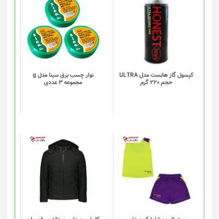
کپسول گاز هانست مدل ULTRA
نوار چسب برق سینا مدل g
حجم 220 گرم
مجموعه 3 عددی