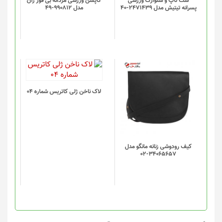
ست تاپ و شلوارک ورزشی
کاپشن ورزشی مردانه بی فور ران
پسرانه تیتیش مدل 2471439-40
مدل 990812-49
لاک ناخن ژلی کاتریس شماره 04
کیف رودوشی زنانه مانگو مدل
34065657-02