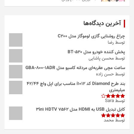
آخرین دیدگاه‌ها
چراغ روشنایی گازی لوموگاز مدل C200
توسط رضا
پخش کننده خودرو مدل 520-BT
توسط محسن پاشایی
ساعت مچی عقربه‌ای مردانه کاسیو مدل GBA-800-1ADR
توسط حسن زاده
بند طرح Diamond کد i1012 مناسب برای اپل واچ 42/44
میلیمتری
توسط Sara
امتیاز
4
از 5
کابل تبدیل USB به HDMI مدل 3in1 HDTV 7562
توسط محمد
امتیاز
5
از
5