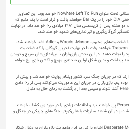
محصول
انتخاب
اولین دسته از تصاویر منتشر شده مربوط به ماموریت نخست بخش داستانی تحت عنوان Nowhere Left To Run خواهد بود. این تصاویر
شوند
بازی‌بازان را به منطقه‌ی Amsterdam خواهد برد؛ جایی که ماموران مخفی CIA خود را در یک Bar خواهند یافت و قرار است با یک منبع که
اطلاعات مهمی را در اختیار دارد، ملاقات داشته باشند. وقایع این مرحله دو هفته پس از کریسمس سال ۱۹۸۱ میلادی رخ خواهد داد. در نهایت
فسگیر گروگان‌گیری و تیراندازی‌های شدید خواهند شد.
در ماموریت نخست Nowhere Left To Run بازی‌بازان برای اولین بار با شخصیت‌های محبوب Woods ،Mason و Adler آشنا خواهند شد.
این افراد پس از نجات دادن چندین گروگان به سمت فرودگاه Trabzon Airfield خواهند رفت تا در نهایت آخرین گروگان را که شخصیت
بازی Call of Duty: Black Ops Cold War خواهد بود را نجات دهند. در این بخش بازی‌بازان با تیراندازی‌های سریع و دویدن
خواهند پرداخت و بدین شکل اولین صحنه‌ی مهیج و اکشن بازی رخ خواهد
 تصاویر منتشر شده به ماموریت Fracture Jaw اشاره دارند که در جریان جنگ سرد کشور ویتنام روایت خواهد شد و پیش از
Call of  شاهد بخش‌هایی از آن بوده‌ایم. بازی‌بازان در جریان این ماموریت می‌توانند پس از رخ دادن
یک اتفاق و مشاهده‌ی یک فلش‌بک، برای نخستین بار با شخصیت Perseus آشنا شوند و سپس بعد از بازگشت به زمان حال به دنبال
در نهایت تیم تحقیقاتی آرام آرام به حقیقت‌هایی در مورد شخصیت Perseus پی خواهند برد و اطلاعات زیادی را در مورد وی کشف خواهند
اشت و در آن شاهد مبارزات با هلی‌کوپتر، جنگ‌های چریکی در جنگل و
در نهایت سومین مجموعه از تصاویر منتشر شده به ماموریت Desperate Measures اشاره دارند. در این ماموریت بازی‌بازان به دنبال شکار