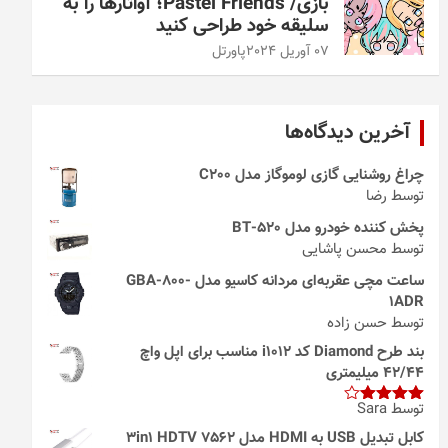
بازی/ Pastel Friends؛ آواتارها را به
سلیقه خود طراحی کنید
07 آوریل 2024
پاورتل
آخرین دیدگاه‌ها
چراغ روشنایی گازی لوموگاز مدل C200
توسط رضا
پخش کننده خودرو مدل 520-BT
توسط محسن پاشایی
ساعت مچی عقربه‌ای مردانه کاسیو مدل GBA-800-
1ADR
توسط حسن زاده
بند طرح Diamond کد i1012 مناسب برای اپل واچ
42/44 میلیمتری
توسط Sara
امتیاز
4
از 5
کابل تبدیل USB به HDMI مدل 3in1 HDTV 7562