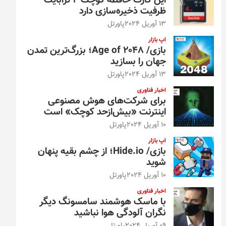
این کارت حافظه کوچک ۴ ترابایت
ظرفیت ذخیره‌سازی دارد
13 آوریل 2024
پاورتل
اپ بازار
بازی/ Age of 2048؛ بزرگ‌ترین تمدن
جهان را بسازید
13 آوریل 2024
پاورتل
اخبار فناوری
برای شرکت‌های هوش مصنوعی
اینترنت «بیش‌از‌حد کوچک» است
10 آوریل 2024
پاورتل
اپ بازار
بازی/ Hide.io؛ از چشم بقیه پنهان
شوید
10 آوریل 2024
پاورتل
اخبار فناوری
با ماسک هوشمند سامسونگ دیگر
نگران آلودگی هوا نباشید