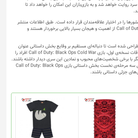
Call of Duty: Bl در زمان اوج جنگ سرد روایت خواهد شد و به بازی‌بازان این امکان را خواهد داد تا
د.
ور‌ها را در اختیار علاقه‌مندان قرار داده است. طبق اطلاعات منتشر
شده ماموریت‌های بخش داستانی در عنوان Call of Duty: Black Ops Cold War از اهمیت و هیجان بسیار بالایی برخوردار هستند و
Call of Duty: Black Ops Cold Wa به گونه‌ای طراحی شده است تا دنباله‌ای مستقیم بر وقایع بخش داستانی عنوان
Call of Duty: Black Ops به شمار آید. پس از گذشت ۱۳ سال از اتفاقات نسخه‌ی اول، بازی Call of Duty: Black Ops Cold War افراد را
یگر با برخی شخصیت‌های محبوب و نمادین این سری دیدار داشته باشند.
تصاویر و اطلاعات منتشر شده توسط شرکت اکتیویژن به معرفی اجمالی سه مرحله‌ی نخست بخش داستانی بازی Call of Duty: Black Ops