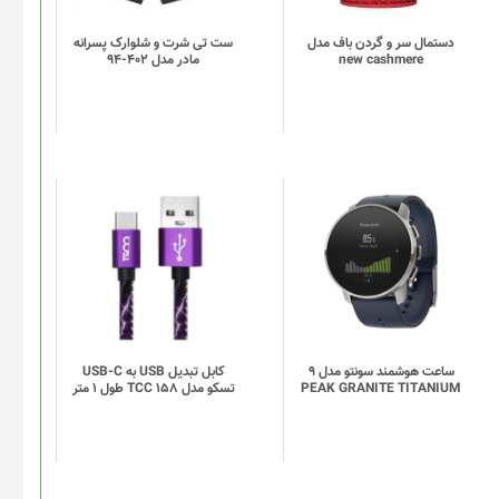
دستمال سر و گردن باف مدل
ست تی شرت و شلوارک پسرانه
new cashmere
مادر مدل 402-94
این
محصول
دارای
انواع
مختلفی
می
باشد.
گزینه
ساعت هوشمند سونتو مدل 9
کابل تبدیل USB به USB-C
PEAK GRANITE TITANIUM
تسکو مدل TCC 158 طول 1 متر
ها
ممکن
است
در
صفحه