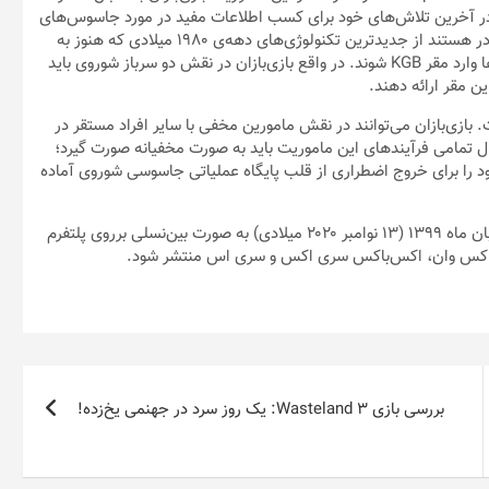
زان باید در آخرین تلاش‌های خود برای کسب اطلاعات مفید در مورد جاسوس‌های
دشمن به مقر KGB به صورت مخفیانه نفوذ کنند. در این مسیر افراد قادر هستند از جدیدترین تکنولوژی‌های دهه‌ی ۱۹۸۰ میلادی که هنوز به
صورت نمونه‌های اولیه و آزمایشی هستند استفاده کرده و از طریق آن‌ها وارد مقر KGB شوند. در واقع بازی‌بازان در نقش دو سرباز شوروی باید
ن مقر ارائه دهند.
مل به شرح عملیات مقر KGB خواهد پرداخت. بازی‌بازان می‌توانند در نقش مامورین مخفی با سایر افراد مستقر در
حال تمامی فرآیند‌های این ماموریت باید به صورت مخفیانه صورت گیرد؛
خود را برای خروج اضطراری از قلب پایگاه عملیاتی جاسوسی شوروی آماده
عنوان Call of Duty: Black Ops Cold War قرار است در تاریخ ۲۳ آبان ماه ۱۳۹۹ (۱۳ نوامبر ۲۰۲۰ میلادی) به صورت بین‌نسلی برروی پلتفرم
بررسی بازی Wasteland 3: یک روز سرد در جهنمی یخ‌زده!