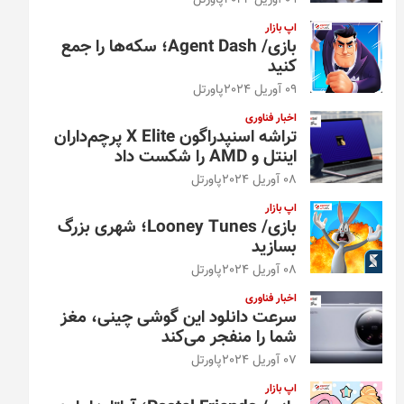
09 آوریل 2024
پاورتل
اپ بازار
بازی/ Agent Dash؛ سکه‌ها را جمع
کنید
09 آوریل 2024
پاورتل
اخبار فناوری
تراشه اسنپدراگون X Elite پرچم‌داران
اینتل و AMD را شکست داد
08 آوریل 2024
پاورتل
اپ بازار
بازی/ Looney Tunes؛ شهری بزرگ
بسازید
08 آوریل 2024
پاورتل
اخبار فناوری
سرعت دانلود این گوشی چینی، مغز
شما را منفجر می‌کند
07 آوریل 2024
پاورتل
اپ بازار