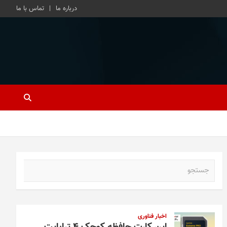
درباره ما
تماس با ما
ج
س
ت
ج
و
اخبار فناوری