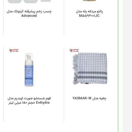
پالتو مردانه یله مدل
چسب زخم پیشرفته کیتوتک مدل
Advanced
M5593001JC
چفیه مدل YASMAK-W
فوم شستشو صورت اویدرم مدل
Evihydra حجم 150 میلی لیتر