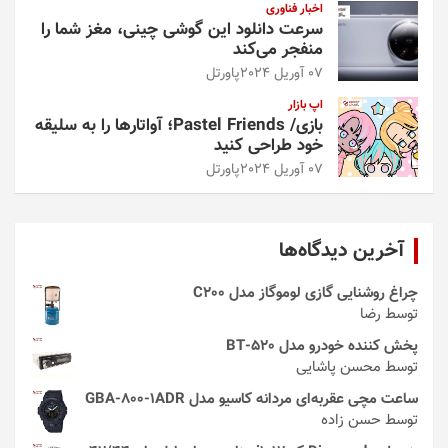
اخبار فناوری
سرعت دانلود این گوشی چینی، مغز شما را
منفجر می‌کند
07 آوریل 2024
پاورتل
اپ بازار
بازی/ Pastel Friends؛ آواتارها را به سلیقه
خود طراحی کنید
07 آوریل 2024
پاورتل
آخرین دیدگاه‌ها
چراغ روشنایی گازی لوموگاز مدل C200
توسط رضا
پخش کننده خودرو مدل 520-BT
توسط محسن پاشایی
ساعت مچی عقربه‌ای مردانه کاسیو مدل GBA-800-1ADR
توسط حسن زاده