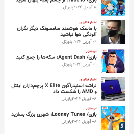
بازی/ Hide.io؛ از چشم بقیه پنهان شوید
10 آوریل 2024
پاورتل
اخبار فناوری
با ماسک هوشمند سامسونگ دیگر نگران
آلودگی هوا نباشید
09 آوریل 2024
پاورتل
اپ بازار
بازی/ Agent Dash؛ سکه‌ها را جمع کنید
09 آوریل 2024
پاورتل
اخبار فناوری
تراشه اسنپدراگون X Elite پرچم‌داران اینتل
و AMD را شکست داد
08 آوریل 2024
پاورتل
اپ بازار
بازی/ Looney Tunes؛ شهری بزرگ بسازید
08 آوریل 2024
پاورتل