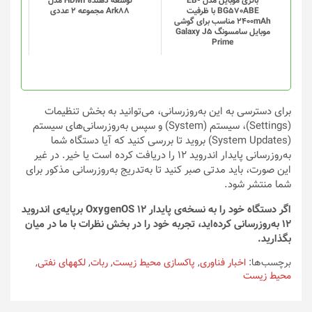
باتری موبایل مدل EB-
توسعه دهنده HDMI مدل
BG570ABE با ظرفیت
Ark88 مجموعه 2 عددی
2400mAh مناسب برای گوشی
موبایل سامسونگ Galaxy J5
Prime
برای دسترسی به این به‌روزرسانی، می‌توانید به بخش تنظیمات
(Settings)، سیستم (System) و سپس به‌روزرسانی‌های سیستم
(System Updates) بروید تا بررسی کنید که آیا دستگاه شما
به‌روزرسانی پایدار اندروید ۱۲ را دریافت کرده است یا خیر. در غیر
این صورت، باید مدتی صبر کنید تا به‌‌تدریج به‌روزرسانی مذکور برای
شما منتشر شود.
اگر دستگاه خود را به نسخه‌ی پایدار OxygenOS 12 برپایه‌ی اندروید
۱۲ به‌روزرسانی کرده‌اید، تجربه خود را در بخش نظرات با ما در میان
بگذارید.
برچسب‌ها:
اخبار فناوری
,
پاکسازی محیط زیست
,
ربات‌
,
لکه‎های نفتی
,
محیط زیست