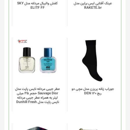
گزینه
عینک آفتابی ایس برلین مدل
کفش والیبال مردانه مدل SKY
ELITF FF
RAKETE.br
ها
ممکن
است
در
صفحه
محصول
انتخاب
این
شوند
محصول
دارای
انواع
مختلفی
می
باشد.
گزینه
جوراب زنانه پریزن مدل مچی دو
عطر جیبی مردانه نایس پاپت مدل
ربع DEN 120
Sauvage Dior حجم 35 میلی
ها
لیتر به همراه عطر جیبی مردانه
ممکن
نایس پاپت مدل Dunhill Fresh
است
در
صفحه
محصول