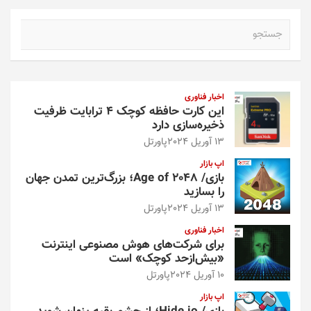
ج
س
ت
ج
و
اخبار فناوری
این کارت حافظه کوچک ۴ ترابایت ظرفیت
ذخیره‌سازی دارد
13 آوریل 2024
پاورتل
اپ بازار
بازی/ Age of 2048؛ بزرگ‌ترین تمدن جهان
را بسازید
13 آوریل 2024
پاورتل
اخبار فناوری
برای شرکت‌های هوش مصنوعی اینترنت
«بیش‌از‌حد کوچک» است
10 آوریل 2024
پاورتل
اپ بازار