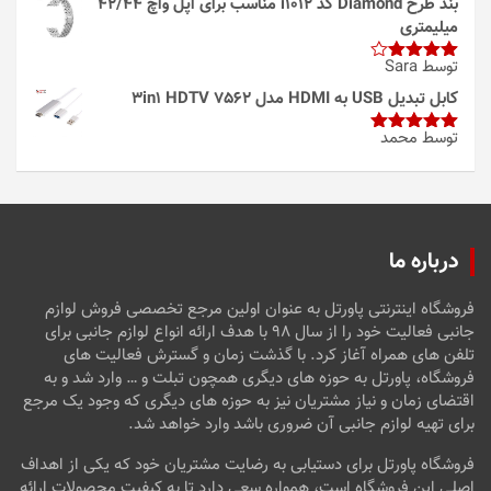
بند طرح Diamond کد i1012 مناسب برای اپل واچ 42/44
میلیمتری
توسط Sara
امتیاز
4
از 5
کابل تبدیل USB به HDMI مدل 3in1 HDTV 7562
توسط محمد
امتیاز
5
از
5
درباره ما
فروشگاه اینترنتی پاورتل به عنوان اولین مرجع تخصصی فروش لوازم
جانبی فعالیت خود را از سال ۹۸ با هدف ارائه انواع لوازم جانبی برای
تلفن های همراه آغاز کرد. با گذشت زمان و گسترش فعالیت های
فروشگاه، پاورتل به حوزه های دیگری همچون تبلت و … وارد شد و به
اقتضای زمان و نیاز مشتریان نیز به حوزه های دیگری که وجود یک مرجع
برای تهیه لوازم جانبی آن ضروری باشد وارد خواهد شد.
فروشگاه پاورتل برای دستیابی به رضایت مشتریان خود که یکی از اهداف
اصلی این فروشگاه است، همواره سعی دارد تا به کیفیت محصولات ارائه