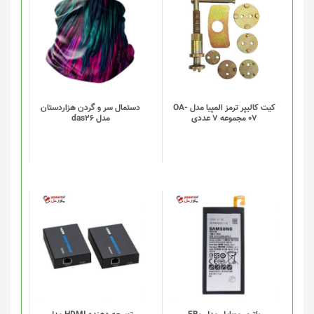
انتخاب
این
شوند
محصول
دارای
انواع
مختلفی
می
باشد.
گزینه
کیت کالیپر ترمز المپیا مدل OA-
دستمال سر و گردن هزاردستان
07 مجموعه 7 عددی
مدل das26
ها
ممکن
است
در
صفحه
محصول
انتخاب
شوند