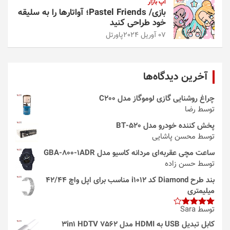
اپ بازار
بازی/ Pastel Friends؛ آواتارها را به سلیقه
خود طراحی کنید
07 آوریل 2024
پاورتل
آخرین دیدگاه‌ها
چراغ روشنایی گازی لوموگاز مدل C200
توسط رضا
پخش کننده خودرو مدل 520-BT
توسط محسن پاشایی
ساعت مچی عقربه‌ای مردانه کاسیو مدل GBA-800-1ADR
توسط حسن زاده
بند طرح Diamond کد i1012 مناسب برای اپل واچ 42/44
میلیمتری
توسط Sara
امتیاز
4
از 5
کابل تبدیل USB به HDMI مدل 3in1 HDTV 7562