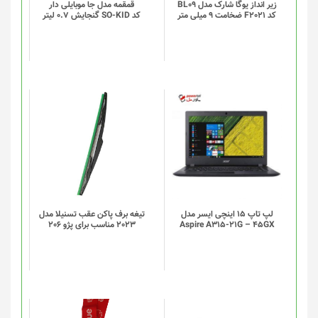
گزینه
زیر انداز یوگا شارک مدل BL09
قمقمه مدل جا موبایلی دار
کد F2021 ضخامت 9 میلی متر
کد SO-KID گنجایش 0.7 لیتر
ها
ممکن
است
در
صفحه
محصول
انتخاب
شوند
لپ تاپ 15 اینچی ایسر مدل
تیغه برف پاکن عقب تسنیلا مدل
Aspire A315-21G – 45GX
2023 مناسب برای پژو 206