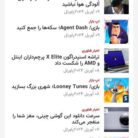
آلودگی هوا نباشید
09 آوریل 2024
پاورتل
اپ بازار
بازی/ Agent Dash؛ سکه‌ها را جمع کنید
09 آوریل 2024
پاورتل
اخبار فناوری
تراشه اسنپدراگون X Elite پرچم‌داران اینتل
و AMD را شکست داد
08 آوریل 2024
پاورتل
اپ بازار
بازی/ Looney Tunes؛ شهری بزرگ بسازید
08 آوریل 2024
پاورتل
اخبار فناوری
سرعت دانلود این گوشی چینی، مغز شما را
منفجر می‌کند
07 آوریل 2024
پاورتل