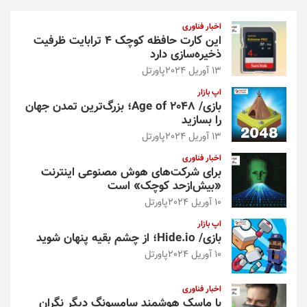
ج
و
اخبار فناوری
این کارت حافظه کوچک ۴ ترابایت ظرفیت
ذخیره‌سازی دارد
13 آوریل 2024
پاورتل
اپ بازار
بازی/ Age of 2048؛ بزرگ‌ترین تمدن جهان
را بسازید
13 آوریل 2024
پاورتل
اخبار فناوری
برای شرکت‌های هوش مصنوعی اینترنت
«بیش‌از‌حد کوچک» است
10 آوریل 2024
پاورتل
اپ بازار
بازی/ Hide.io؛ از چشم بقیه پنهان شوید
10 آوریل 2024
پاورتل
اخبار فناوری
با ماسک هوشمند سامسونگ دیگر نگران