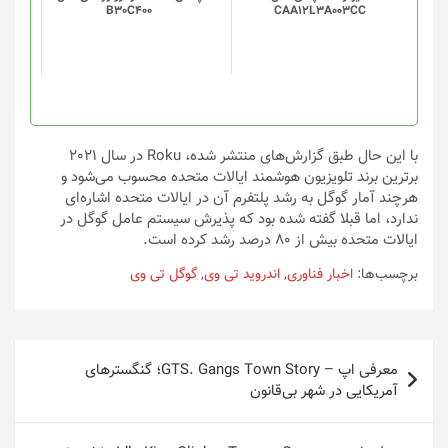
B30C400
CAA12L3A003CC
ها
ممکن
است
در
صفحه
محصول
انتخاب
با این حال طبق گزارش‌های منتشر شده، Roku در سال 2021
شوند
برترین برند تلویزیون هوشمند ایالات متحده محسوب می‌شود و
هرچند آمار گوگل به رشد پلتفرم آن در ایالات متحده اشاره‌ای
ندارد، اما قبلا گفته شده بود که پذیرش سیستم عامل گوگل در
ایالات متحده بیش از 80 درصد رشد کرده است.
برچسب‌ها:
اخبار فناوری
,
اندروید تی‌ وی
,
گوگل تی ‌وی
راهبری
معرفی اپ – GTS. Gangs Town Story؛ گنگسترهای
نوشته
آمریکایی در شهر بی‌قانون