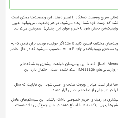
در زمانی سریع وضعیت دستگاه را تغییر دهند. این وضعیت‌ها ممکن است
د که توسط خود شما ایجاد می‌شود. در هر وضعیت، می‌توانید تعیین
نوتیفیکیشن پخش شود یا خیر و موارد این چنینی). همچنین می‌توانید
ضعیت‌های مختلف تعیین کنید تا مثلا اگر خوابیده بودید، برای فردی که به
شما پیام داده است پیام خاصی در جواب ارسال شود. قابلیت مورد اشاره نسخه‌ی بهبودیافته‌ی Auto-Reply محسوب می‌شود که در حال حاضر
همچنین گفته شده است که اپل قصد دارد در آینده بهبودهایی در iMessage اعمال کند تا این پیام‌رسان شباهت بیشتری به شبکه‌های
اجتماعی داشته باشد و بهتر بتواند با واتساپ رقابت کند. فعلا جزئیات به‌روزرسانی‌های iMessage اعلام نشده است. احتمال دارد این
پل برای تبلت‌ها قرار است میزبان ویجت صفحه‌ی اصلی شود. این قابلیت که سال
ش‌بینی می‌شود iOS 15 و iPadOS 15 قابلیت‌های بیشتری در زمینه‌ی حریم خصوصی داشته باشند. این سیستم‌های عامل
یشن‌ها بدون اینکه به شما اطلاع دهند در حال جمع‌آوری داده هستند.