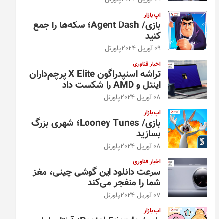
09 آوریل 2024
پاورتل
اپ بازار
بازی/ Agent Dash؛ سکه‌ها را جمع
کنید
09 آوریل 2024
پاورتل
اخبار فناوری
تراشه اسنپدراگون X Elite پرچم‌داران
اینتل و AMD را شکست داد
08 آوریل 2024
پاورتل
اپ بازار
بازی/ Looney Tunes؛ شهری بزرگ
بسازید
08 آوریل 2024
پاورتل
اخبار فناوری
سرعت دانلود این گوشی چینی، مغز
شما را منفجر می‌کند
07 آوریل 2024
پاورتل
اپ بازار