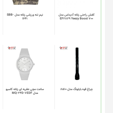
می
باشد.
گزینه
کفش راحتی زنانه آدیداس مدل
نیم تنه ورزشی زنانه مدل SBB-
1641
EF2829 Yeezy Boost 700
ها
ممکن
است
در
صفحه
محصول
انتخاب
شوند
چراغ قوه بایلونگ مدل 8510
ساعت مچی عقربه ای زنانه کاسیو
مدل MQ-24D-7EDF