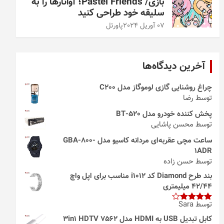
بازی/ Pastel Friends؛ آواتارها را به
سلیقه خود طراحی کنید
07 آوریل 2024
پاورتل
آخرین دیدگاه‌ها
چراغ روشنایی گازی لوموگاز مدل C200
توسط رضا
پخش کننده خودرو مدل 520-BT
توسط محسن پاشایی
ساعت مچی عقربه‌ای مردانه کاسیو مدل GBA-800-
1ADR
توسط حسن زاده
بند طرح Diamond کد i1012 مناسب برای اپل واچ
42/44 میلیمتری
توسط Sara
امتیاز
4
از 5
کابل تبدیل USB به HDMI مدل 3in1 HDTV 7562