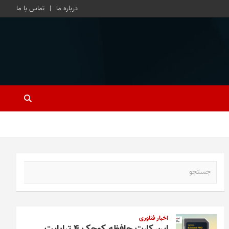
درباره ما
تماس با ما
ج
س
ت
ج
و
اخبار فناوری