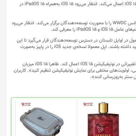
/ شایعه‌ای جدید می‌گوید اپل تغییراتی در سیستم نوتیفیکیشن iOS 15 اعمال می‌کند. انتظار می‌رود iOS 15 به‌همراه iPadOS 15 در
اپل اعلام کرده است روز ۷ ژوئن ۲۰۲۱ (۱۷ خرداد ۱۴۰۰) جدیدترین کنفرانس WWDC را با محوریت توسعه‌دهندگان برگزار می‌کند. انتظار می‌رود
ل در اوایل تابستان در دسترس توسعه‌دهندگان قرار می‌گیرد تا این
افراد زمان کافی برای بهینه‌کردن اپلیکیشن‌هایشان با سیستم‌عامل جدید داشته باشند. اپل معمولا نسخه‌ی جدید iOS را در پاییز به‌صورت
GSMArena در گزارشی می‌نویسد شایعه شده است که اپل قصد دارد تغییراتی در نوتیفیکیشن iOS 15 اعمال کند. ظاهرا iOS 15 میزبان
،‌ اولویت‌های مختفی برای نمایش نوتیفیکیشن تنظیم کنید». کاربران
سنتر به‌روزرسانی کنند».