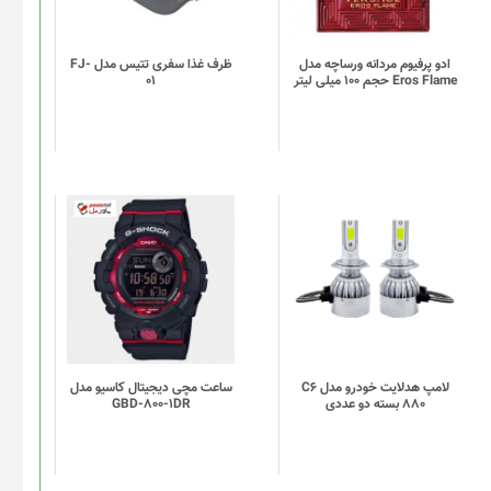
ادو پرفیوم مردانه ورساچه مدل
ظرف غذا سفری تتیس مدل FJ-
Eros Flame حجم 100 میلی لیتر
01
لامپ هدلایت خودرو مدل C6
ساعت مچی دیجیتال کاسیو مدل
880 بسته دو عددی
GBD-800-1DR