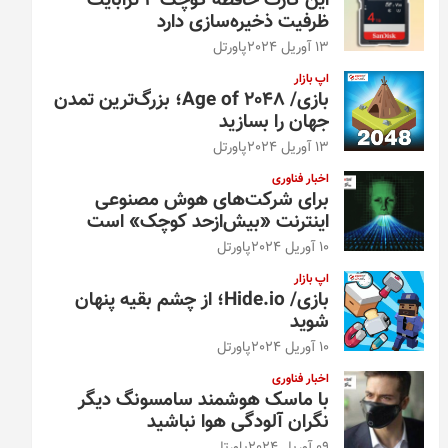
این کارت حافظه کوچک ۴ ترابایت
ظرفیت ذخیره‌سازی دارد
13 آوریل 2024
پاورتل
اپ بازار
بازی/ Age of 2048؛ بزرگ‌ترین تمدن
جهان را بسازید
13 آوریل 2024
پاورتل
اخبار فناوری
برای شرکت‌های هوش مصنوعی
اینترنت «بیش‌از‌حد کوچک» است
10 آوریل 2024
پاورتل
اپ بازار
بازی/ Hide.io؛ از چشم بقیه پنهان
شوید
10 آوریل 2024
پاورتل
اخبار فناوری
با ماسک هوشمند سامسونگ دیگر
نگران آلودگی هوا نباشید