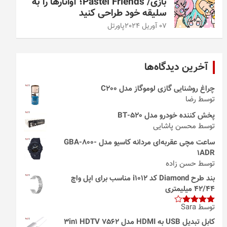
بازی/ Pastel Friends؛ آواتارها را به
سلیقه خود طراحی کنید
07 آوریل 2024
پاورتل
آخرین دیدگاه‌ها
چراغ روشنایی گازی لوموگاز مدل C200
توسط رضا
پخش کننده خودرو مدل 520-BT
توسط محسن پاشایی
ساعت مچی عقربه‌ای مردانه کاسیو مدل GBA-800-
1ADR
توسط حسن زاده
بند طرح Diamond کد i1012 مناسب برای اپل واچ
42/44 میلیمتری
توسط Sara
امتیاز
4
از 5
کابل تبدیل USB به HDMI مدل 3in1 HDTV 7562