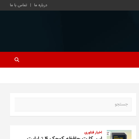
درباره ما
تماس با ما
ج
س
ت
ج
و
اخبار فناوری