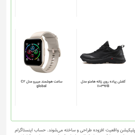
ممکن
است
در
صفحه
محصول
انتخاب
این
این
شوند
محصول
محصول
دارای
دارای
انواع
انواع
مختلفی
مختلفی
می
می
باشد.
باشد.
گزینه
گزینه
کفش پیاده روی زنانه هامتو مدل
ساعت هوشمند میبرو مدل C2
global
110396B
ها
ها
ممکن
ممکن
است
است
در
در
صفحه
صفحه
محصول
محصول
انتخاب
انتخاب
یکیشن واقعیت افزوده طراحی و ساخته می‌شوند. حساب اینستاگرام
شوند
شوند