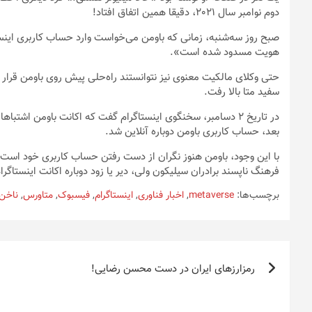
دوم نوامبر سال 2021، دقیقا همین اتفاق افتاد!
صبح روز سه‌شنبه، زمانی که باومن می‌خواست وارد حساب کاربری اینست
هویت مسدود شده است».
حتی وکلای مالکیت معنوی نیز نتوانستند راه‌حلی پیش روی باومن قرار 
سفید متا بالا رفت.
در تاریخ 2 دسامبر، سخنگوی اینستاگرام گفت که اکانت باومن اش
بعد، حساب کاربری باومن دوباره آنلاین شد.
با این وجود، باومن هنوز نگران از دست رفتن حساب کاربری خود است. ا
فرهنگ ناپسند برادران سیلیکون ولی، دیر یا زود دوباره اکانت اینستاگرام metaverse را از او بگیرن
برچسب‌ها:
metaverse
,
اخبار فناوری
,
اینستاگرام
,
فیسبوک
,
متاورس
,
ناخن
راهبری
رمزارزهای ایران در دست محسن رضایی!
نوشته