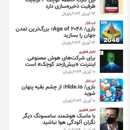
این کارت حافظه کوچک ۴ ترابایت
ظرفیت ذخیره‌سازی دارد
13 آوریل 2024
پاورتل
اپ بازار
بازی/ Age of 2048؛ بزرگ‌ترین تمدن
جهان را بسازید
13 آوریل 2024
پاورتل
اخبار فناوری
برای شرکت‌های هوش مصنوعی
اینترنت «بیش‌از‌حد کوچک» است
10 آوریل 2024
پاورتل
اپ بازار
بازی/ Hide.io؛ از چشم بقیه پنهان
شوید
10 آوریل 2024
پاورتل
اخبار فناوری
با ماسک هوشمند سامسونگ دیگر
نگران آلودگی هوا نباشید