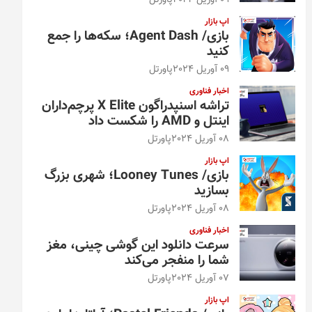
09 آوریل 2024
پاورتل
اپ بازار
بازی/ Agent Dash؛ سکه‌ها را جمع
کنید
09 آوریل 2024
پاورتل
اخبار فناوری
تراشه اسنپدراگون X Elite پرچم‌داران
اینتل و AMD را شکست داد
08 آوریل 2024
پاورتل
اپ بازار
بازی/ Looney Tunes؛ شهری بزرگ
بسازید
08 آوریل 2024
پاورتل
اخبار فناوری
سرعت دانلود این گوشی چینی، مغز
شما را منفجر می‌کند
07 آوریل 2024
پاورتل
اپ بازار