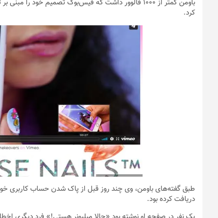
باومن کمتر از 1000 فالوور داشت که فیس‌بوک تصمیم خود را 
کرد.
دریافت کرده بود.
یک نفر در صفحه او نوشته بود «حالا میلیونر هستی!» فرد دیگری اخطار د