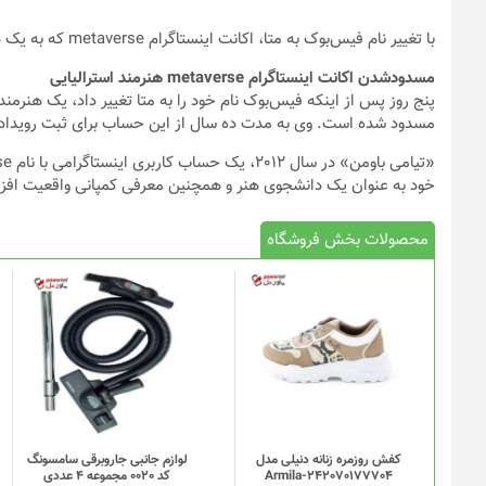
با تغییر نام فیس‌بوک به متا، اکانت اینستاگرام metaverse که به یک هنرمند و تکنولوژیست استرالیایی تعلق داشت، مسدود شد!
مسدودشدن اکانت اینستاگرام metaverse هنرمند استرالیایی
پنج روز پس از اینکه فیس‌بوک نام خود را به متا تغییر داد، یک هنرم
مسدود شده است. وی به مدت ده سال از این حساب برای ثبت رویداده
خود به عنوان یک دانشجوی هنر و همچنین معرفی کمپانی واقعیت افزوده Metaverse Makeovers استفاده می
محصولات بخش فروشگاه
کفش روزمره زنانه دنیلی مدل
لوازم جانبی جاروبرقی سامسونگ
Armila-242070177704
کد 0020 مجموعه 4 عددی