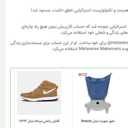
ند استرالیایی متوجه شد که حساب کاربریش بدون هیچ راه چاره‌ای
ای زندگی و شغلی خود استفاده می‌کرد.
«تیامی باومن» در سال 2012، یک حساب کاربری اینستاگرامی با نام metaverse@ برای خود ساخت. او از این حساب برای مستندسازی زندگی
‌کرد.
این
محصول
دارای
انواع
مختلفی
می
باشد.
گزینه
بخور صورت مدل Beauty
کفش راحتی مردانه مدل 11692
ها