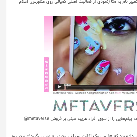
مبنی بر تغییر نام به متا (نمودی از فعالیت اصلی کمپانی روی متاورس) اعلام
طبق گفته‌های باومن، وی چند روز قبل از پاک شدن حساب کاربری خود، پیام‌هایی را از سوی افراد غریبه مبنی بر فروش metaverse@
اده بود که «فیس‌بوک اکانت تو را نمی‌خرد، به زور می‌گیرد!» و در روز