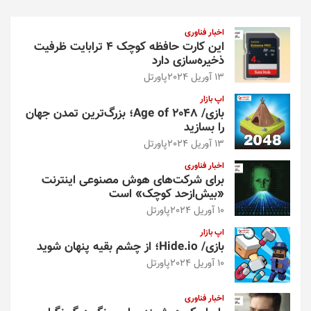
ج
و
اخبار فناوری
این کارت حافظه کوچک ۴ ترابایت ظرفیت
ذخیره‌سازی دارد
13 آوریل 2024
پاورتل
اپ بازار
بازی/ Age of 2048؛ بزرگ‌ترین تمدن جهان
را بسازید
13 آوریل 2024
پاورتل
اخبار فناوری
برای شرکت‌های هوش مصنوعی اینترنت
«بیش‌از‌حد کوچک» است
10 آوریل 2024
پاورتل
اپ بازار
بازی/ Hide.io؛ از چشم بقیه پنهان شوید
10 آوریل 2024
پاورتل
اخبار فناوری