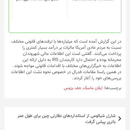
ها
ممکن
است
در
صفحه
محصول
انتخاب
در این گزارش آمده است که میلیاردها با ترفندهای قانونی مختلف
شوند
نسبت به مردم عادی آمریکا مالیات بر درآمد بسیار کمتری را
پرداخت می‌کنند. گفتنی است این اطلاعات مالی شهروندان
محرمانه بوده و احتمال دارد کارمندان IRS به دلیل ارائه این
اطلاعات به خبرگزاری‌های مختلف با اقدامات قانونی مواجه شوند.
در همین راستا مقامات فدرال در خصوص نحوه نشت این اطلاعات
بررسی‌های خود را آغاز کردند.
برچسب‌ها:
ایلان ماسک
,
جف بزوس
راهبری
شارژر شیائومی از استانداردهای نظارتی چین برای طول عمر
نوشته
باتری پیشی گرفت