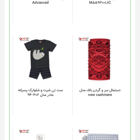
Advanced
M5593001JC
دستمال سر و گردن باف مدل
ست تی شرت و شلوارک پسرانه
new cashmere
مادر مدل 402-94