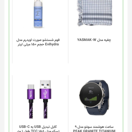
چفیه مدل YASMAK-W
فوم شستشو صورت اویدرم مدل
Evihydra حجم 150 میلی لیتر
این
محصول
دارای
انواع
مختلفی
می
باشد.
گزینه
ساعت هوشمند سونتو مدل 9
کابل تبدیل USB به USB-C
PEAK GRANITE TITANIUM
تسکو مدل TCC 158 طول 1 متر