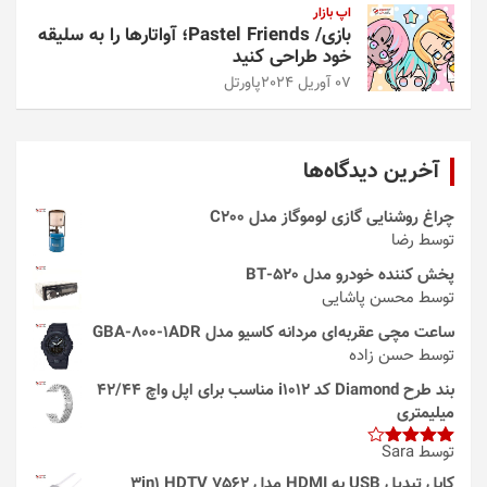
اپ بازار
بازی/ Pastel Friends؛ آواتارها را به سلیقه
خود طراحی کنید
07 آوریل 2024
پاورتل
آخرین دیدگاه‌ها
چراغ روشنایی گازی لوموگاز مدل C200
توسط رضا
پخش کننده خودرو مدل 520-BT
توسط محسن پاشایی
ساعت مچی عقربه‌ای مردانه کاسیو مدل GBA-800-1ADR
توسط حسن زاده
بند طرح Diamond کد i1012 مناسب برای اپل واچ 42/44
میلیمتری
توسط Sara
امتیاز
4
از 5
کابل تبدیل USB به HDMI مدل 3in1 HDTV 7562