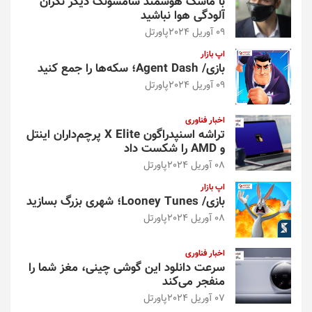
با ماسک هوشمند سامسونگ دیگر نگران
آلودگی هوا نباشید
09 آوریل 2024
پاورتل
اپ بازار
بازی/ Agent Dash؛ سکه‌ها را جمع کنید
09 آوریل 2024
پاورتل
اخبار فناوری
تراشه اسنپدراگون X Elite پرچم‌داران اینتل
و AMD را شکست داد
08 آوریل 2024
پاورتل
اپ بازار
بازی/ Looney Tunes؛ شهری بزرگ بسازید
08 آوریل 2024
پاورتل
اخبار فناوری
سرعت دانلود این گوشی چینی، مغز شما را
منفجر می‌کند
07 آوریل 2024
پاورتل