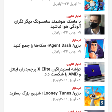
10 آوریل 2024
پاورتل
اخبار فناوری
با ماسک هوشمند سامسونگ دیگر نگران
آلودگی هوا نباشید
09 آوریل 2024
پاورتل
اپ بازار
بازی/ Agent Dash؛ سکه‌ها را جمع کنید
09 آوریل 2024
پاورتل
اخبار فناوری
تراشه اسنپدراگون X Elite پرچم‌داران اینتل
و AMD را شکست داد
08 آوریل 2024
پاورتل
اپ بازار
بازی/ Looney Tunes؛ شهری بزرگ بسازید
08 آوریل 2024
پاورتل
اخبار فناوری