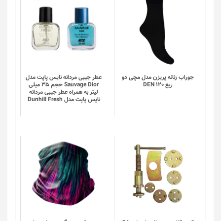
انتخاب
این
شوند
محصول
دارای
انواع
مختلفی
می
باشد.
گزینه
جوراب زنانه پریزن مدل مچی دو
عطر جیبی مردانه نایس پاپت مدل
ربع DEN 120
Sauvage Dior حجم 35 میلی
ها
لیتر به همراه عطر جیبی مردانه
ممکن
نایس پاپت مدل Dunhill Fresh
است
در
صفحه
محصول
انتخاب
این
شوند
محصول
دارای
انواع
مختلفی
می
باشد.