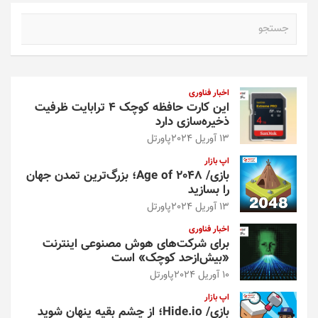
ج
س
ت
ج
و
اخبار فناوری
این کارت حافظه کوچک ۴ ترابایت ظرفیت
ذخیره‌سازی دارد
13 آوریل 2024
پاورتل
اپ بازار
بازی/ Age of 2048؛ بزرگ‌ترین تمدن جهان
را بسازید
13 آوریل 2024
پاورتل
اخبار فناوری
برای شرکت‌های هوش مصنوعی اینترنت
«بیش‌از‌حد کوچک» است
10 آوریل 2024
پاورتل
اپ بازار
بازی/ Hide.io؛ از چشم بقیه پنهان شوید