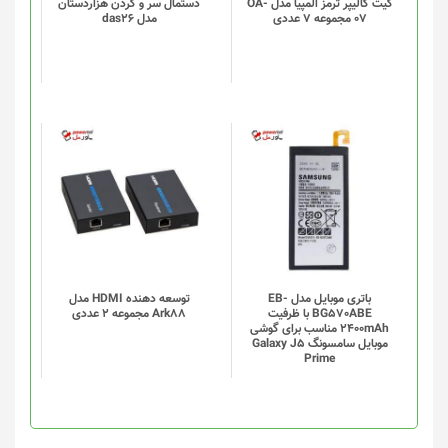
گزینه
کیت کالیپر ترمز المپیا مدل OA-
دستمال سر و گردن هزاردستان
07 مجموعه 7 عددی
مدل das26
ها
ممکن
است
در
صفحه
محصول
انتخاب
شوند
باتری موبایل مدل EB-
توسعه دهنده HDMI مدل
BG570ABE با ظرفیت
Ark88 مجموعه 2 عددی
2400mAh مناسب برای گوشی
موبایل سامسونگ Galaxy J5
Prime