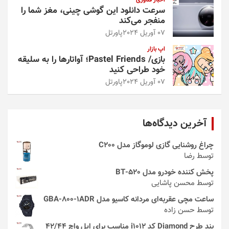
سرعت دانلود این گوشی چینی، مغز شما را
منفجر می‌کند
07 آوریل 2024
پاورتل
اپ بازار
بازی/ Pastel Friends؛ آواتارها را به سلیقه
خود طراحی کنید
07 آوریل 2024
پاورتل
آخرین دیدگاه‌ها
چراغ روشنایی گازی لوموگاز مدل C200
توسط رضا
پخش کننده خودرو مدل 520-BT
توسط محسن پاشایی
ساعت مچی عقربه‌ای مردانه کاسیو مدل GBA-800-1ADR
توسط حسن زاده
بند طرح Diamond کد i1012 مناسب برای اپل واچ 42/44