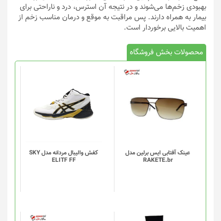
بهبودی زخم‌ها می‌شوند و در نتیجه آن استرس، درد و ناراحتی برای
بیمار به همراه دارند. پس مراقبت به موقع و درمان مناسب زخم از
اهمیت بالایی برخوردار است.
محصولات بخش فروشگاه
این
محصول
دارای
انواع
مختلفی
می
باشد.
گزینه
عینک آفتابی ایس برلین مدل
کفش والیبال مردانه مدل SKY
ELITF FF
RAKETE.br
ها
ممکن
است
در
صفحه
محصول