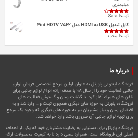
میلیمتری
توسط Sara
امتیاز
4
از 5
کابل تبدیل USB به HDMI مدل 3in1 HDTV 7562
توسط محمد
امتیاز
5
از
5
درباره ما
فروشگاه اینترنتی پاورتل به عنوان اولین مرجع تخصصی فروش لوازم
جانبی فعالیت خود را از سال ۹۸ با هدف ارائه انواع لوازم جانبی برای
تلفن های همراه آغاز کرد. با گذشت زمان و گسترش فعالیت های
فروشگاه، پاورتل به حوزه های دیگری همچون تبلت و … وارد شد و به
اقتضای زمان و نیاز مشتریان نیز به حوزه های دیگری که وجود یک مرجع
برای تهیه لوازم جانبی آن ضروری باشد وارد خواهد شد.
فروشگاه پاورتل برای دستیابی به رضایت مشتریان خود که یکی از اهداف
اصلی این فروشگاه است، همواره سعی دارد تا به کیفیت محصولات ارائه