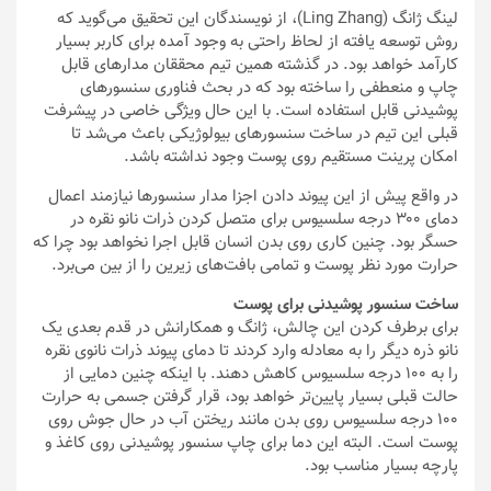
لینگ ژانگ (Ling Zhang)، از نویسندگان این تحقیق می‌گوید که
روش توسعه یافته از لحاظ راحتی به وجود آمده برای کاربر بسیار
کارآمد خواهد بود. در گذشته همین تیم محققان مدارهای قابل
چاپ و منعطفی را ساخته بود که در بحث فناوری سنسورهای
پوشیدنی قابل استفاده است. با این حال ویژگی خاصی در پیشرفت
قبلی این تیم در ساخت سنسورهای بیولوژیکی باعث می‌شد تا
امکان پرینت مستقیم روی پوست وجود نداشته باشد.
در واقع پیش از این پیوند دادن اجزا مدار سنسورها نیازمند اعمال
دمای ۳۰۰ درجه سلسیوس برای متصل کردن ذرات نانو نقره در
حسگر بود. چنین کاری روی بدن انسان قابل اجرا نخواهد بود چرا که
حرارت مورد نظر پوست و تمامی بافت‌های زیرین را از بین می‌برد.
ساخت سنسور پوشیدنی برای پوست
برای برطرف کردن این چالش، ژانگ و همکارانش در قدم بعدی یک
نانو ذره دیگر را به معادله وارد کردند تا دمای پیوند ذرات نانوی نقره
را به ۱۰۰ درجه سلسیوس کاهش دهند. با اینکه چنین دمایی از
حالت قبلی بسیار پایین‌تر خواهد بود، قرار گرفتن جسمی به حرارت
۱۰۰ درجه سلسیوس روی بدن مانند ریختن آب در حال جوش روی
پوست است. البته این دما برای چاپ سنسور پوشیدنی روی کاغذ و
پارچه بسیار مناسب بود.