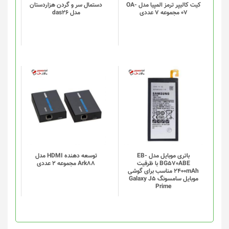
گزینه
کیت کالیپر ترمز المپیا مدل OA-
دستمال سر و گردن هزاردستان
07 مجموعه 7 عددی
مدل das26
ها
ممکن
است
در
صفحه
محصول
انتخاب
شوند
باتری موبایل مدل EB-
توسعه دهنده HDMI مدل
BG570ABE با ظرفیت
Ark88 مجموعه 2 عددی
2400mAh مناسب برای گوشی
موبایل سامسونگ Galaxy J5
Prime