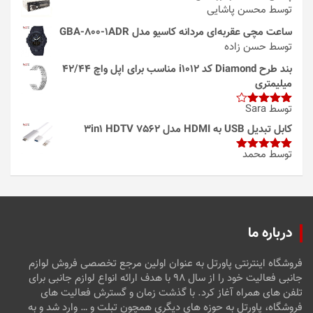
توسط محسن پاشایی
ساعت مچی عقربه‌ای مردانه کاسیو مدل GBA-800-1ADR
توسط حسن زاده
بند طرح Diamond کد i1012 مناسب برای اپل واچ 42/44
میلیمتری
توسط Sara
امتیاز
4
از 5
کابل تبدیل USB به HDMI مدل 3in1 HDTV 7562
توسط محمد
امتیاز
5
از
5
درباره ما
فروشگاه اینترنتی پاورتل به عنوان اولین مرجع تخصصی فروش لوازم
جانبی فعالیت خود را از سال ۹۸ با هدف ارائه انواع لوازم جانبی برای
تلفن های همراه آغاز کرد. با گذشت زمان و گسترش فعالیت های
فروشگاه، پاورتل به حوزه های دیگری همچون تبلت و … وارد شد و به