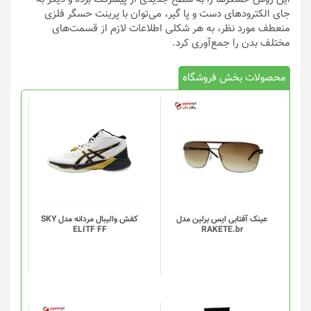
جای الکترودهای دست و پا گیر، می‌توان با پرینت حسگر فلزی
منعطف مورد نظر، به هر شکلی اطلاعات لازم از قسمت‌های
مختلف بدن را جمع‌آوری کرد.
محصولات بخش فروشگاه
این
محصول
دارای
انواع
مختلفی
می
باشد.
گزینه
عینک آفتابی ایس برلین مدل
کفش والیبال مردانه مدل SKY
ELITF FF
RAKETE.br
ها
ممکن
است
در
صفحه
محصول