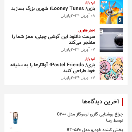
اپ بازار
بازی/ Looney Tunes؛ شهری بزرگ بسازید
08 آوریل 2024
پاورتل
اخبار فناوری
سرعت دانلود این گوشی چینی، مغز شما را
منفجر می‌کند
07 آوریل 2024
پاورتل
اپ بازار
بازی/ Pastel Friends؛ آواتارها را به سلیقه
خود طراحی کنید
07 آوریل 2024
پاورتل
آخرین دیدگاه‌ها
چراغ روشنایی گازی لوموگاز مدل C200
توسط رضا
پخش کننده خودرو مدل 520-BT