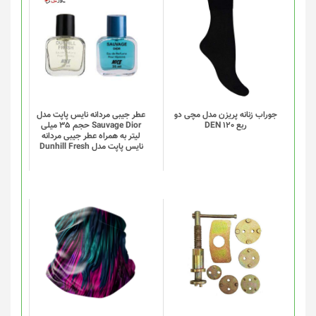
انتخاب
این
شوند
محصول
دارای
انواع
مختلفی
می
باشد.
گزینه
جوراب زنانه پریزن مدل مچی دو
عطر جیبی مردانه نایس پاپت مدل
ربع DEN 120
Sauvage Dior حجم 35 میلی
ها
لیتر به همراه عطر جیبی مردانه
ممکن
نایس پاپت مدل Dunhill Fresh
است
در
صفحه
محصول
انتخاب
این
شوند
محصول
دارای
انواع
مختلفی
می
باشد.