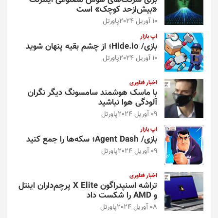
«بیش‌از‌حد کوچک» است
10 آوریل 2024
پاورتل
اپ بازار
بازی/ Hide.io؛ از چشم بقیه پنهان شوید
10 آوریل 2024
پاورتل
اخبار فناوری
با ماسک هوشمند سامسونگ دیگر نگران
آلودگی هوا نباشید
09 آوریل 2024
پاورتل
اپ بازار
بازی/ Agent Dash؛ سکه‌ها را جمع کنید
09 آوریل 2024
پاورتل
اخبار فناوری
تراشه اسنپدراگون X Elite پرچم‌داران اینتل
و AMD را شکست داد
08 آوریل 2024
پاورتل