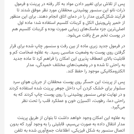
پس از تلاش برای تغییر دادن مواد به کار رفته در پرینت و فرمول
ذرات نانو این سنسور پوشیدنی محققان مورد نظر موفق شدند تا
فرآیند شکل‌گیری مدار را در دمای اتاق انجام دهند. برای این منظور
از خمیر پلی‌وینیل الکل و کربنات کلسیم استفاده شد؛ ماده اول
اصلی‌ترین جزء ماسک‌های زیبایی صورت بوده و کربنات کلسیم هم
در پوست تخم‌ مرغ یافت می‌شود.
در فرمول جدید زبری ماده از بین رفت و سنسور چاپ شده برای قرار
گرفتن روی پوست به وضعیت مناسبی رسید. به علاوه ضخامت کم و
قابلیت بالای انعطاف پذیری این امکان را فراهم کرد تا ماده جدید
به راحتی تا شده و در وضعیت‌های مختلف خمیدگی، مدار
الکترومکانیکی موجود را حفظ کند.
پس از پرینت این حسگر روی پوست محققان از جریان هوای سرد
سشوار برای خشک کردن آب داخل جوهر پرینت شده استفاده کردند
و در نهایت نوعی سنسور پوشیدنی را روی پوست چاپ کردند که به
راحتی دما، رطوبت، اکسیژن خون و عملکرد قلب را تحت نظر
می‌گیرد.
به علاوه این امکان وجود خواهد داشت تا بتوان از طریق پرینت
مدار انتقال داده به صورت بی‌سیم، قابلیتی را به وجود آورد که بدون
اتصال سنسور به شکل فیزیکی، اطلاعات جمع‌آوری شده به تلفن