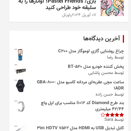
بازی/ Pastel Friends؛ آواتارها را به
سلیقه خود طراحی کنید
07 آوریل 2024
پاورتل
آخرین دیدگاه‌ها
چراغ روشنایی گازی لوموگاز مدل C200
توسط رضا
پخش کننده خودرو مدل 520-BT
توسط محسن پاشایی
ساعت مچی عقربه‌ای مردانه کاسیو مدل GBA-800-
1ADR
توسط حسن زاده
بند طرح Diamond کد i1012 مناسب برای اپل واچ
42/44 میلیمتری
توسط Sara
امتیاز
4
از 5
کابل تبدیل USB به HDMI مدل 3in1 HDTV 7562