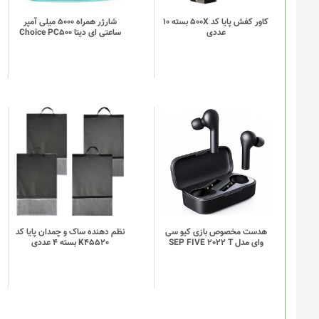
کاور کفش پایا کد 500X بسته 10
شارژر همراه 5000 میلی آمپر
عددی
ساعتی ای دیتا Choice PC500
این
این
محصول
محصول
دارای
دارای
انواع
انواع
مختلفی
مختلفی
می
می
باشد.
باشد.
گزینه
گزینه
هدست مخصوص بازی کیو سی
نظم دهنده ساک و چمدان پایا کد
وای مدل SEP FIVE 2022 T
K45520 بسته 4 عددی
ها
ها
ممکن
ممکن
است
است
در
در
صفحه
صفحه