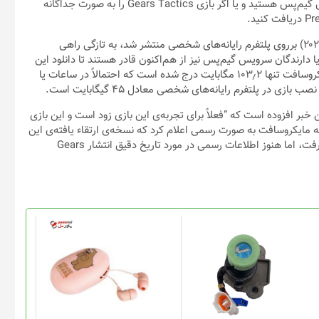
/ اگر شما از دارندگان کنسول اکس‌باکس وان و دارنده‌ی سرویس گیم‌پس هستید و یا اگر بازی Gears Tactics را به صورت جداگانه
بازی Gears Tactics که اولین بار در فروردین ماه سال جاری (آوریل ۲۰۲۰) برروی پلتفرم رایانه‌های شخصی منتشر شد، به تازگی راهی
رندگان سرویس گیم‌پس نیز از هم‌اکنون قادر هستند تا دانلود این
بازی را آغاز کنند. لازم به ذکر است که حجم این بازی در فروشگاه مایکروسافت تنها ۱۰۳٫۲ مگابایت درج شده است که احتمالاً در ساعات یا
ر پلتفرم رایانه‌های شخصی معادل ۴۵ گیگابایت است.
 افزوده است که “فعلاً برای تجربه‌ی این بازی زود است و این بازی
 مایکروسافت به صورت رسمی اعلام کرد که نسخه‌ی ارتقاء یافته‌ی این
بازی در دسترس دارندگان کنسول اکس‌باکس سری‌اکس قرار خواهد گرفت، اما هنوز اطلاعات رسمی در مورد تاریخ دقیق انتشار Gears