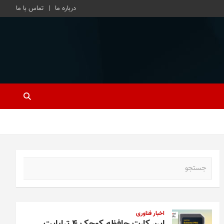
درباره ما
تماس با ما
ج
س
ت
ج
و
اخبار فناوری