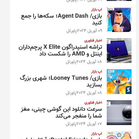
09 آوریل 2024
پاورتل
اپ بازار
بازی/ Agent Dash؛ سکه‌ها را جمع
کنید
09 آوریل 2024
پاورتل
اخبار فناوری
تراشه اسنپدراگون X Elite پرچم‌داران
اینتل و AMD را شکست داد
08 آوریل 2024
پاورتل
اپ بازار
بازی/ Looney Tunes؛ شهری بزرگ
بسازید
08 آوریل 2024
پاورتل
اخبار فناوری
سرعت دانلود این گوشی چینی، مغز
شما را منفجر می‌کند
07 آوریل 2024
پاورتل
اپ بازار