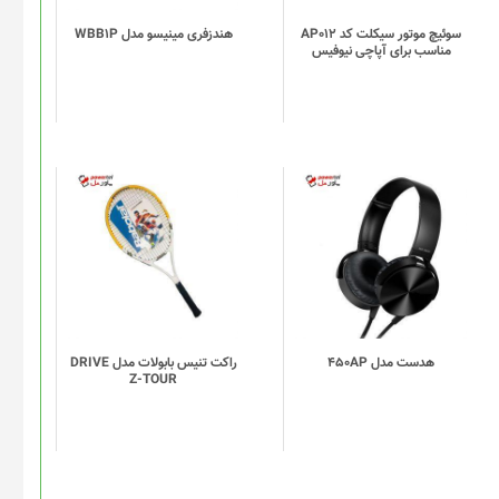
سوئیچ موتور سیکلت کد AP012
هندزفری مینیسو مدل WBB1P
مناسب برای آپاچی نیوفیس
هدست مدل 450AP
راکت تنیس بابولات مدل DRIVE
Z-TOUR