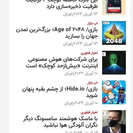
این کارت حافظه کوچک ۴ ترابایت
ظرفیت ذخیره‌سازی دارد
13 آوریل 2024
پاورتل
اپ بازار
بازی/ Age of 2048؛ بزرگ‌ترین تمدن
جهان را بسازید
13 آوریل 2024
پاورتل
اخبار فناوری
برای شرکت‌های هوش مصنوعی
اینترنت «بیش‌از‌حد کوچک» است
10 آوریل 2024
پاورتل
اپ بازار
بازی/ Hide.io؛ از چشم بقیه پنهان
شوید
10 آوریل 2024
پاورتل
اخبار فناوری
با ماسک هوشمند سامسونگ دیگر
نگران آلودگی هوا نباشید