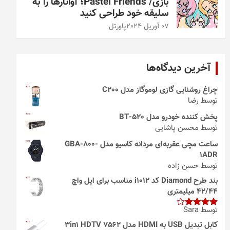
بازی/ Pastel Friends؛ آواتارها را به
سلیقه خود طراحی کنید
07 آوریل 2024
پاورتل
آخرین دیدگاه‌ها
چراغ روشنایی گازی لوموگاز مدل C200
توسط رضا
پخش کننده خودرو مدل 520-BT
توسط محسن پاشایی
ساعت مچی عقربه‌ای مردانه کاسیو مدل GBA-800-
1ADR
توسط حسن زاده
بند طرح Diamond کد i1012 مناسب برای اپل واچ
42/44 میلیمتری
توسط Sara
امتیاز
4
از 5
کابل تبدیل USB به HDMI مدل 3in1 HDTV 7562