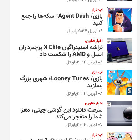
09 آوریل 2024
پاورتل
اپ بازار
بازی/ Agent Dash؛ سکه‌ها را جمع
کنید
09 آوریل 2024
پاورتل
اخبار فناوری
تراشه اسنپدراگون X Elite پرچم‌داران
اینتل و AMD را شکست داد
08 آوریل 2024
پاورتل
اپ بازار
بازی/ Looney Tunes؛ شهری بزرگ
بسازید
08 آوریل 2024
پاورتل
اخبار فناوری
سرعت دانلود این گوشی چینی، مغز
شما را منفجر می‌کند
07 آوریل 2024
پاورتل
اپ بازار