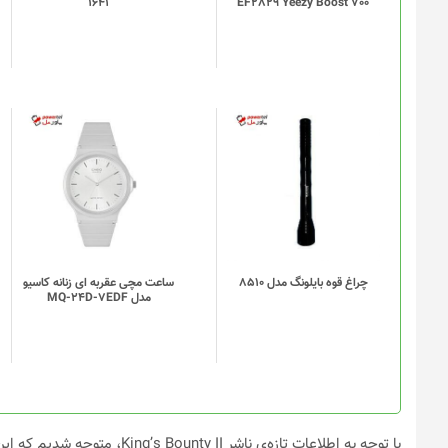
1641
EF2829 Yeezy Boost 700
ها
ممکن
است
در
صفحه
محصول
انتخاب
شوند
چراغ قوه بایلونگ مدل 8510
ساعت مچی عقربه ای زنانه کاسیو
مدل MQ-24D-7EDF
با توجه به اطلاعات تازه‌ی ناشر 