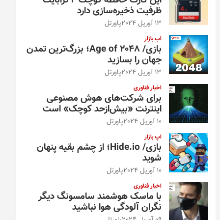
این کارت حافظه کوچک ۴ ترابایت
ظرفیت ذخیره‌سازی دارد
13 آوریل 2024
پاورتل
اپ بازار
بازی/ Age of 2048؛ بزرگ‌ترین تمدن
جهان را بسازید
13 آوریل 2024
پاورتل
اخبار فناوری
برای شرکت‌های هوش مصنوعی
اینترنت «بیش‌از‌حد کوچک» است
10 آوریل 2024
پاورتل
اپ بازار
بازی/ Hide.io؛ از چشم بقیه پنهان
شوید
10 آوریل 2024
پاورتل
اخبار فناوری
با ماسک هوشمند سامسونگ دیگر
نگران آلودگی هوا نباشید