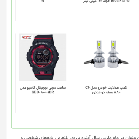
Eros Flame حجم 100 میلی لیتر
01
لامپ هدلایت خودرو مدل C6
ساعت مچی دیجیتال کاسیو مدل
880 بسته دو عددی
GBD-800-1DR
King’s Bounty II، متوجه شدیم که این عنوان در ماه مارس سال آینده برروی پلتفرم رایانه‌های شخصی و