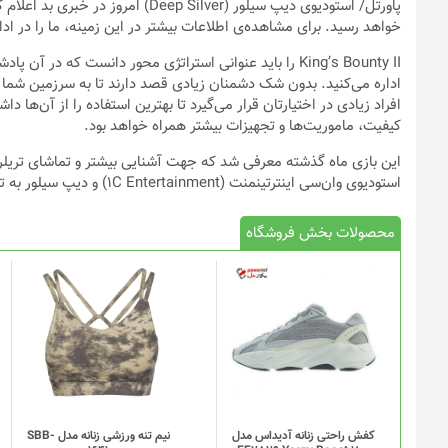
پاورتل
خواهد رسید. برای مشاهده‌ی اطلاعات بیشتر در این زمینه، ما را در اد
King’s Bounty II را باید عنوانی استراتژی محور دانست که
اداره می‌کنید. بدون شک دشمنان زیادی قصد دارند تا به سرزمین شما حمل
کیفیت، ماموریت‌ها و تجهیزات بیشتر همراه خواهد بود.
این بازی ماه گذشته معرفی شد که جهت آشنایی بیشتر و تماشای تریلری 
استودیوی وان‌سی اینترتینمنت (۱C Entertainment) و دیپ سیلور به ترتیب وظیفه‌ی ساخت و انتشار King’s Bounty II را به عهده دارند.
محصولات بخش فروشگاه
این
محصول
دارای
انواع
مختلفی
می
باشد.
گزینه
کفش راحتی زنانه آدیداس مدل
نیم تنه ورزشی زنانه مدل SBB-