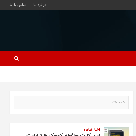
درباره ما
تماس با ما
ج
س
ت
ج
و
اخبار فناوری