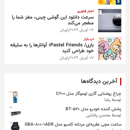
اخبار فناوری
سرعت دانلود این گوشی چینی، مغز شما را
منفجر می‌کند
07 آوریل 2024
پاورتل
اپ بازار
بازی/ Pastel Friends؛ آواتارها را به سلیقه
خود طراحی کنید
07 آوریل 2024
پاورتل
آخرین دیدگاه‌ها
چراغ روشنایی گازی لوموگاز مدل C200
توسط رضا
پخش کننده خودرو مدل 520-BT
توسط محسن پاشایی
ساعت مچی عقربه‌ای مردانه کاسیو مدل GBA-800-1ADR