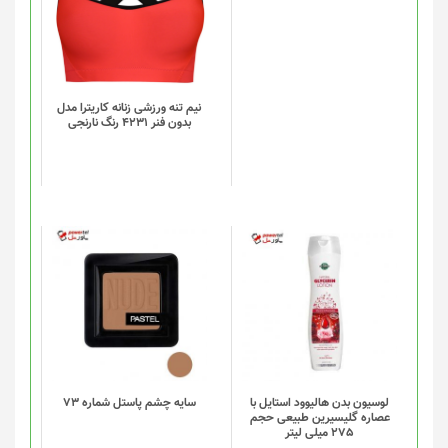
دارای
انواع
مختلفی
می
باشد.
گزینه
نیم تنه ورزشی زنانه کاریترا مدل
بدون فنر 4231 رنگ نارنجی
ها
ممکن
است
در
صفحه
محصول
انتخاب
شوند
لوسیون بدن هالیوود استایل با
سایه چشم پاستل شماره 73
عصاره گلیسیرین طبیعی حجم
275 میلی لیتر