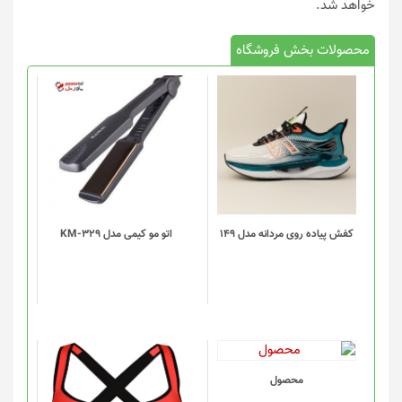
خواهد شد.
محصولات بخش فروشگاه
این
محصول
دارای
انواع
مختلفی
می
باشد.
گزینه
کفش پیاده روی مردانه مدل 149
اتو مو کیمی مدل KM-329
ها
ممکن
است
در
صفحه
محصول
انتخاب
این
محصول
شوند
محصول