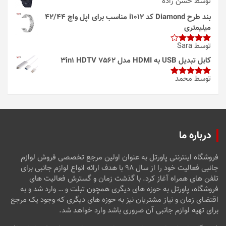
توسط حسن زاده
بند طرح Diamond کد i1012 مناسب برای اپل واچ 42/44
میلیمتری
توسط Sara
امتیاز
4
از 5
کابل تبدیل USB به HDMI مدل 3in1 HDTV 7562
توسط محمد
امتیاز
5
از
5
درباره ما
فروشگاه اینترنتی پاورتل به عنوان اولین مرجع تخصصی فروش لوازم
جانبی فعالیت خود را از سال ۹۸ با هدف ارائه انواع لوازم جانبی برای
تلفن های همراه آغاز کرد. با گذشت زمان و گسترش فعالیت های
فروشگاه، پاورتل به حوزه های دیگری همچون تبلت و … وارد شد و به
اقتضای زمان و نیاز مشتریان نیز به حوزه های دیگری که وجود یک مرجع
برای تهیه لوازم جانبی آن ضروری باشد وارد خواهد شد.