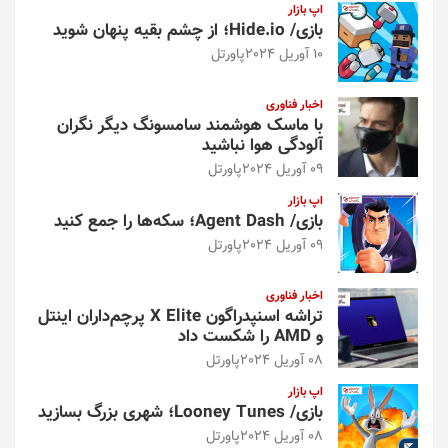
اپ بازار
بازی/ Hide.io؛ از چشم بقیه پنهان شوید
10 آوریل 2024
پاورتل
اخبار فناوری
با ماسک هوشمند سامسونگ دیگر نگران
آلودگی هوا نباشید
09 آوریل 2024
پاورتل
اپ بازار
بازی/ Agent Dash؛ سکه‌ها را جمع کنید
09 آوریل 2024
پاورتل
اخبار فناوری
تراشه اسنپدراگون X Elite پرچم‌داران اینتل
و AMD را شکست داد
08 آوریل 2024
پاورتل
اپ بازار
بازی/ Looney Tunes؛ شهری بزرگ بسازید
08 آوریل 2024
پاورتل