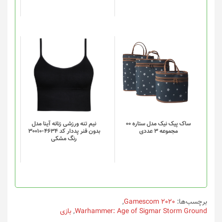
این
این
محصول
محصول
دارای
دارای
انواع
انواع
مختلفی
مختلفی
می
می
باشد.
باشد.
گزینه
گزینه
ساک پیک نیک مدل ستاره 00
نیم تنه ورزشی زنانه آینا مدل
مجموعه 3 عددی
بدون فنر پددار کد 4634-30010
ها
ها
رنگ مشکی
ممکن
ممکن
است
است
در
در
صفحه
صفحه
محصول
محصول
انتخاب
انتخاب
برچسب‌ها:
Gamescom 2020
,
شوند
شوند
Warhammer: Age of Sigmar Storm Ground
,
بازی