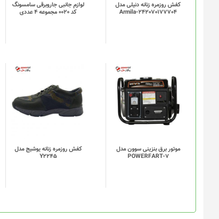
کفش روزمره زنانه دنیلی مدل
لوازم جانبی جاروبرقی سامسونگ
Armila-242070177704
کد 0020 مجموعه 4 عددی
موتور برق بنزینی سوون مدل
کفش روزمره زنانه یوشیج مدل
Y2245
POWERFART-7