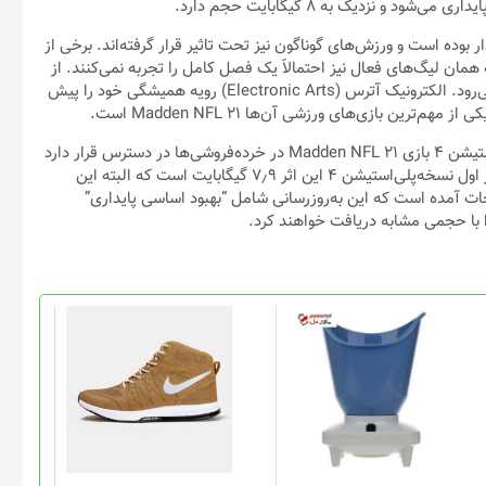
وده است و ورزش‌های گوناگون نیز تحت تاثیر قرار گرفته‌اند. برخی از
 همان لیگ‌های فعال نیز احتمالاََ یک فصل کامل را تجربه نمی‌کنند. از
دید مجازی و در مورد بازی‌های ویدیویی همه چیز طبق معمول پیش می‌رود. الکترونیک آترس (Electronic Arts) رویه‌ همیشگی خود را پیش
ین بازی‌های ورزشی آن‌ها Madden NFL 21 است.
بر اساس گزارش منتشر شده از سوی Twisted Voxel، نسخه‌ی پلی‌استیشن ۴ بازی Madden NFL 21 در خرده‌فروشی‌ها در دسترس قرار دارد
و در روز اول یک به‌روزرسانی دریافت خواهد کرد. حجم به‌روزرسانی روز اول نسخه‌پلی‌استیشن ۴ این اثر ۷٫۹ گیگابایت است که البته این
ات آمده است که این به‌روزرسانی شامل “بهبود اساسی پایداری”
را با حجمی مشابه دریافت خواهند کرد.
این
محصول
دارای
انواع
مختلفی
می
باشد.