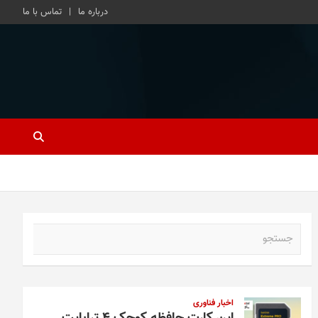
درباره ما
تماس با ما
ج
س
ت
ج
و
اخبار فناوری