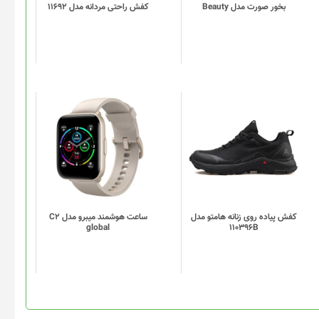
گزینه
بخور صورت مدل Beauty
کفش راحتی مردانه مدل 11692
ها
ممکن
است
در
صفحه
محصول
انتخاب
این
این
شوند
محصول
محصول
دارای
دارای
انواع
انواع
مختلفی
مختلفی
می
می
باشد.
باشد.
گزینه
گزینه
کفش پیاده روی زنانه هامتو مدل
ساعت هوشمند میبرو مدل C2
global
110396B
ها
ها
ممکن
ممکن
است
است
در
در
صفحه
صفحه
محصول
محصول