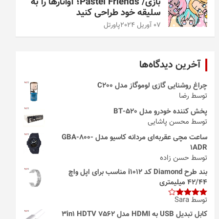
بازی/ Pastel Friends؛ آواتارها را به
سلیقه خود طراحی کنید
07 آوریل 2024
پاورتل
آخرین دیدگاه‌ها
چراغ روشنایی گازی لوموگاز مدل C200
توسط رضا
پخش کننده خودرو مدل 520-BT
توسط محسن پاشایی
ساعت مچی عقربه‌ای مردانه کاسیو مدل GBA-800-
1ADR
توسط حسن زاده
بند طرح Diamond کد i1012 مناسب برای اپل واچ
42/44 میلیمتری
توسط Sara
امتیاز
4
از 5
کابل تبدیل USB به HDMI مدل 3in1 HDTV 7562