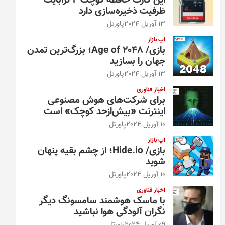
این کارت حافظه کوچک ۴ ترابایت
ظرفیت ذخیره‌سازی دارد
13 آوریل 2024
پاورتل
اپ بازار
بازی/ Age of 2048؛ بزرگ‌ترین تمدن
جهان را بسازید
13 آوریل 2024
پاورتل
اخبار فناوری
برای شرکت‌های هوش مصنوعی
اینترنت «بیش‌از‌حد کوچک» است
10 آوریل 2024
پاورتل
اپ بازار
بازی/ Hide.io؛ از چشم بقیه پنهان
شوید
10 آوریل 2024
پاورتل
اخبار فناوری
با ماسک هوشمند سامسونگ دیگر
نگران آلودگی هوا نباشید