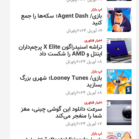
09 آوریل 2024
پاورتل
اپ بازار
بازی/ Agent Dash؛ سکه‌ها را جمع
کنید
09 آوریل 2024
پاورتل
اخبار فناوری
تراشه اسنپدراگون X Elite پرچم‌داران
اینتل و AMD را شکست داد
08 آوریل 2024
پاورتل
اپ بازار
بازی/ Looney Tunes؛ شهری بزرگ
بسازید
08 آوریل 2024
پاورتل
اخبار فناوری
سرعت دانلود این گوشی چینی، مغز
شما را منفجر می‌کند
07 آوریل 2024
پاورتل
اپ بازار