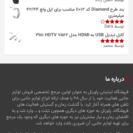
توسط حسن زاده
بند طرح Diamond کد i1012 مناسب برای اپل واچ 42/44
میلیمتری
توسط Sara
امتیاز
4
از 5
کابل تبدیل USB به HDMI مدل 3in1 HDTV 7562
توسط محمد
امتیاز
5
از
5
درباره ما
فروشگاه اینترنتی پاورتل به عنوان اولین مرجع تخصصی فروش لوازم
جانبی فعالیت خود را از سال ۹۸ با هدف ارائه انواع لوازم جانبی برای
تلفن های همراه آغاز کرد. با گذشت زمان و گسترش فعالیت های
فروشگاه، پاورتل به حوزه های دیگری همچون تبلت و … وارد شد و به
اقتضای زمان و نیاز مشتریان نیز به حوزه های دیگری که وجود یک مرجع
برای تهیه لوازم جانبی آن ضروری باشد وارد خواهد شد.