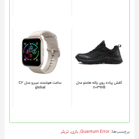
این
این
محصول
محصول
دارای
دارای
انواع
انواع
مختلفی
مختلفی
می
می
باشد.
باشد.
گزینه
گزینه
کفش پیاده روی زنانه هامتو مدل
ساعت هوشمند میبرو مدل C2
global
110396B
ها
ها
ممکن
ممکن
است
است
در
در
صفحه
صفحه
محصول
محصول
انتخاب
انتخاب
برچسب‌ها:
Quantum Error
,
بازی
,
تریلر
شوند
شوند