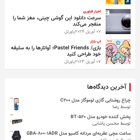
اخبار فناوری
سرعت دانلود این گوشی چینی، مغز شما را
منفجر می‌کند
07 آوریل 2024
پاورتل
اپ بازار
بازی/ Pastel Friends؛ آواتارها را به سلیقه
خود طراحی کنید
07 آوریل 2024
پاورتل
آخرین دیدگاه‌ها
چراغ روشنایی گازی لوموگاز مدل C200
توسط رضا
پخش کننده خودرو مدل 520-BT
توسط محسن پاشایی
ساعت مچی عقربه‌ای مردانه کاسیو مدل GBA-800-1ADR