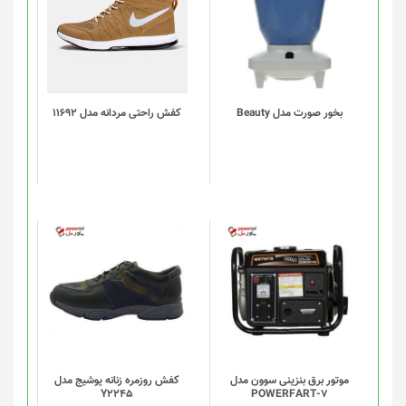
دارای
انواع
مختلفی
می
باشد.
گزینه
بخور صورت مدل Beauty
کفش راحتی مردانه مدل 11692
ها
ممکن
است
در
صفحه
محصول
انتخاب
شوند
موتور برق بنزینی سوون مدل
کفش روزمره زنانه یوشیج مدل
Y2245
POWERFART-7