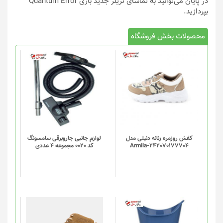
در پایان می‌توانید به تماشای تریلر جدید بازی Quantum Error
بپردازید.
محصولات بخش فروشگاه
کفش روزمره زنانه دنیلی مدل
لوازم جانبی جاروبرقی سامسونگ
Armila-242070177704
کد 0020 مجموعه 4 عددی
این
محصول