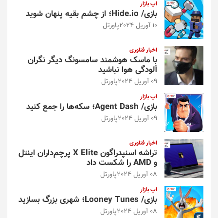
اپ بازار
بازی/ Hide.io؛ از چشم بقیه پنهان شوید
10 آوریل 2024
پاورتل
اخبار فناوری
با ماسک هوشمند سامسونگ دیگر نگران
آلودگی هوا نباشید
09 آوریل 2024
پاورتل
اپ بازار
بازی/ Agent Dash؛ سکه‌ها را جمع کنید
09 آوریل 2024
پاورتل
اخبار فناوری
تراشه اسنپدراگون X Elite پرچم‌داران اینتل
و AMD را شکست داد
08 آوریل 2024
پاورتل
اپ بازار
بازی/ Looney Tunes؛ شهری بزرگ بسازید
08 آوریل 2024
پاورتل