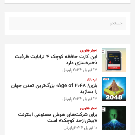
ج
س
ت
ج
و
اخبار فناوری
این کارت حافظه کوچک ۴ ترابایت ظرفیت
ذخیره‌سازی دارد
13 آوریل 2024
پاورتل
اپ بازار
بازی/ Age of 2048؛ بزرگ‌ترین تمدن جهان
را بسازید
13 آوریل 2024
پاورتل
اخبار فناوری
برای شرکت‌های هوش مصنوعی اینترنت
«بیش‌از‌حد کوچک» است
10 آوریل 2024
پاورتل