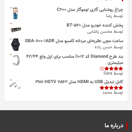
چراغ روشنایی گازی لوموگاز مدل C200
توسط رضا
پخش کننده خودرو مدل 520-BT
توسط محسن پاشایی
ساعت مچی عقربه‌ای مردانه کاسیو مدل GBA-800-1ADR
توسط حسن زاده
بند طرح Diamond کد i1012 مناسب برای اپل واچ 42/44
میلیمتری
توسط Sara
امتیاز
4
از 5
کابل تبدیل USB به HDMI مدل 3in1 HDTV 7562
توسط محمد
امتیاز
5
از
5
درباره ما