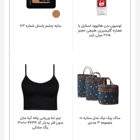
لوسیون بدن هالیوود استایل با
سایه چشم پاستل شماره 73
عصاره گلیسیرین طبیعی حجم
275 میلی لیتر
این
این
محصول
محصول
دارای
دارای
انواع
انواع
مختلفی
مختلفی
می
می
باشد.
باشد.
گزینه
گزینه
ساک پیک نیک مدل ستاره 00
نیم تنه ورزشی زنانه آینا مدل
مجموعه 3 عددی
بدون فنر پددار کد 4634-30010
ها
ها
رنگ مشکی
ممکن
ممکن
است
است