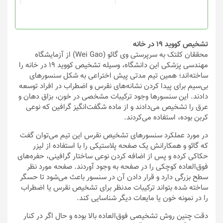
در
در
صفحه
صفحه
محصول
محصول
انتخاب
انتخاب
تشخیص کووید ۱۹ در خانه
شوند
شوند
محققان کلتک به سرپرستی وی گائو (Wei Gao) از آزمایشگاه
مهندسی پزشکی این دانشگاه، وسیله تشخیص کووید ۱۹ در خانه را
ساخته‌اند؛ همین تیم مدتی پیش اختراعی به شکل سنسورهای
بی‌سیم برای پیدا کردن نشانه‌های نقرس و اضطراب در افراد توسعه
دادند. این سنسورها وجود ترکیبات مشخصی در خون، بزاق دهان و
عرق را تشخیص می‌دادند و از ماده شگفت‌انگیز گرافین که نوعی
کربن بوده، استفاده می‌کردند.
در مورد عملکرد سنسورهای تشخیص نقرس این تیم می‌توان گفت
که گائو و همکارانش یک صفحه پلاستیکی را با استفاده از لیزر
حکاکی کرده و پس از اضافه کردن نوعی ساختار گرافینی، حفره‌های
فوق‌العاده کوچکی را در صفحه به وجود آوردند. صفحه مورد نظر
سطح بزرگی دارد و قرار دادن آن در سنسور باعث می‌شود تا حسگر
ساخته شده بتواند ترکیبات مدنظر برای تشخیص نقرس یا اضطراب
را در نمونه خون یا مایعات دیگر شناسایی کند.
دقت چنین روش تشخیصی فوق‌العاده بالا بوده و حال اگر در کنار