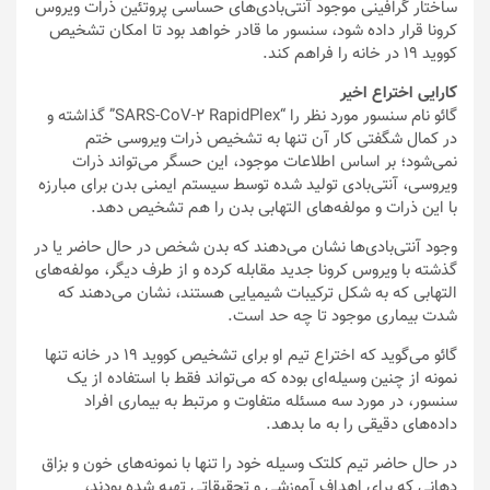
ساختار گرافینی موجود آنتی‌بادی‌های حساسی پروتئین ذرات ویروس
کرونا قرار داده شود، سنسور ما قادر خواهد بود تا امکان تشخیص
کووید ۱۹ در خانه را فراهم کند.
کارایی اختراع اخیر
گائو نام سنسور مورد نظر را “SARS-CoV-2 RapidPlex” گذاشته و
در کمال شگفتی کار آن تنها به تشخیص ذرات ویروسی ختم
نمی‌شود؛ بر اساس اطلاعات موجود، این حسگر می‌تواند ذرات
ویروسی، آنتی‌بادی تولید شده توسط سیستم ایمنی بدن برای مبارزه
با این ذرات و مولفه‌های التهابی بدن را هم تشخیص دهد.
وجود آنتی‌بادی‌ها نشان می‌دهند که بدن شخص در حال حاضر یا در
گذشته با ویروس کرونا جدید مقابله کرده و از طرف دیگر، مولفه‌های
التهابی که به شکل ترکیبات شیمیایی هستند، نشان می‌دهند که
شدت بیماری موجود تا چه حد است.
گائو می‌گوید که اختراع تیم او برای تشخیص کووید ۱۹ در خانه تنها
نمونه از چنین وسیله‌ای بوده که می‌تواند فقط با استفاده از یک
سنسور، در مورد سه مسئله متفاوت و مرتبط به بیماری افراد
داده‌های دقیقی را به ما بدهد.
در حال حاضر تیم کلتک وسیله خود را تنها با نمونه‌های خون و بزاق
دهانی که برای اهداف آموزشی و تحقیقاتی تهیه شده بودند،