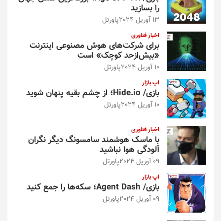
را بسازید
13 آوریل 2024
پاورتل
اخبار فناوری
برای شرکت‌های هوش مصنوعی اینترنت
«بیش‌از‌حد کوچک» است
10 آوریل 2024
پاورتل
اپ بازار
بازی/ Hide.io؛ از چشم بقیه پنهان شوید
10 آوریل 2024
پاورتل
اخبار فناوری
با ماسک هوشمند سامسونگ دیگر نگران
آلودگی هوا نباشید
09 آوریل 2024
پاورتل
اپ بازار
بازی/ Agent Dash؛ سکه‌ها را جمع کنید
09 آوریل 2024
پاورتل