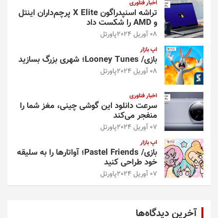
اخبار فناوری
تراشه اسنپدراگون X Elite پرچم‌داران اینتل
و AMD را شکست داد
08 آوریل 2024
پاورتل
اپ بازار
بازی/ Looney Tunes؛ شهری بزرگ بسازید
08 آوریل 2024
پاورتل
اخبار فناوری
سرعت دانلود این گوشی چینی، مغز شما را
منفجر می‌کند
07 آوریل 2024
پاورتل
اپ بازار
بازی/ Pastel Friends؛ آواتارها را به سلیقه
خود طراحی کنید
07 آوریل 2024
پاورتل
آخرین دیدگاه‌ها