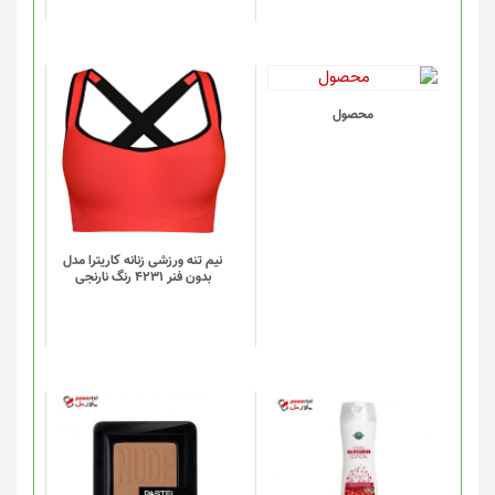
است
در
صفحه
محصول
انتخاب
این
محصول
شوند
محصول
دارای
انواع
مختلفی
می
باشد.
گزینه
نیم تنه ورزشی زنانه کاریترا مدل
بدون فنر 4231 رنگ نارنجی
ها
ممکن
است
در
صفحه
محصول
انتخاب
شوند