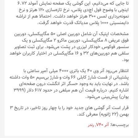
تا جایی که می‌دانیم، این گوشی یک صفحه نمایش آمولد ۶.۷۲
اینچی با وضوح فول اچ‌دی پلاس، نرخ تازه‌سازی ۱۲۰ هرتز و نرخ
نمونه‌برداری لمس ۳۰۰ هرتز خواهد داشت. احتمالا هم از تراشه
دایمنسیتی ۱۰۰۰ پلاس مدیاتک قدرت خواهد گرفت.
مشخصات اپتیک آن شامل دوربین اصلی ۵۰ مگاپیکسلی، دوربین
فوق عریض ۸ مگاپیکسلی، دوربین ماکرو ۲ مگاپیکسلی و یک
سنسور فوکوس خودکار لیزری در پشت می‌شود. برای ثبت تصاویر
سلفی هم دوربین‌های ۳۲ و ۱۶ مگاپیکسلی در اختیار کاربران خواهد
بود.
انتظار می‌رود آنر وی ۴۰ یک باتری ۴۰۰۰ میلی آمپر ساعتی با
پشتیبانی از فست شارژ کابلی ۶۶ وات و شارژ بی‌سیم ۵۰ وات داشته
باشد. در نهایت باید به وجود حسگر اثر انگشت درون صفحه‌ای
اشاره کنیم. درباره قیمت آن هم مبلغی در حدود ۶۱۷ دلار (۳۹۹۹
یوان) پیش‌بینی می‌شود.
قرار است آنر گوشی های جدید خود را با چهار روز تاخیر، در تاریخ ۳
بهمن (۲۲ ژانویه) معرفی کند.
برچسب‌ها:
آنر V40
,
رندر