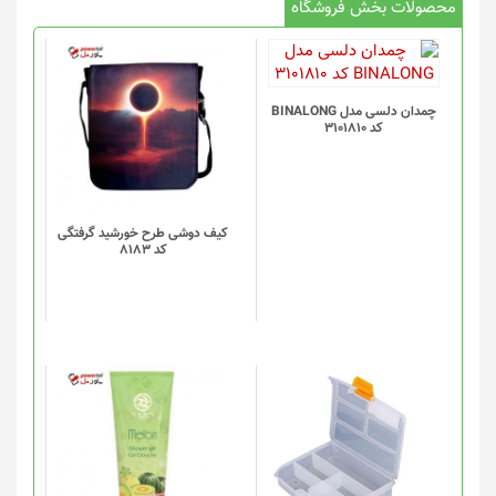
محصولات بخش فروشگاه
چمدان دلسی مدل BINALONG
کد 3101810
کیف دوشی طرح خورشید گرفتگی
کد 8183
این
محصول
دارای
انواع
مختلفی