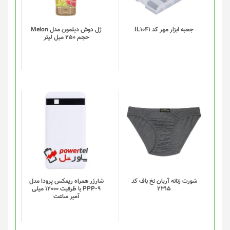
می
باشد.
گزینه
جعبه ابزار مهر کد IL1041
ژل دوش دیلمون مدل Melon
حجم 250 میل لیتر
ها
ممکن
است
در
صفحه
محصول
انتخاب
این
شوند
محصول
دارای
انواع
مختلفی
می
باشد.
گزینه
شورت زنانه آریان نخ باف کد
شارژر همراه ریمکس پرودا مدل
2315
PPP-9 با ظرفیت 12000 میلی
ها
آمپر ساعت
ممکن
است
در