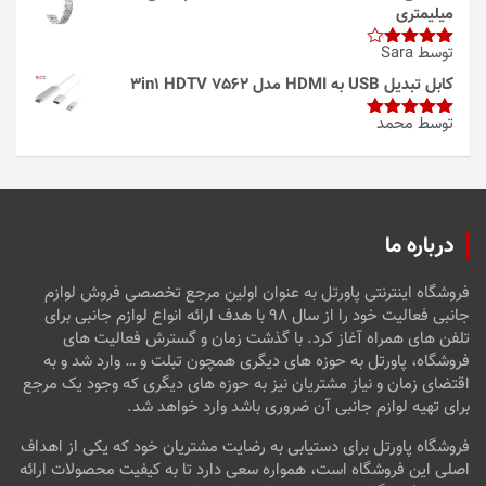
میلیمتری
توسط Sara
امتیاز
4
از 5
کابل تبدیل USB به HDMI مدل 3in1 HDTV 7562
توسط محمد
امتیاز
5
از
5
درباره ما
فروشگاه اینترنتی پاورتل به عنوان اولین مرجع تخصصی فروش لوازم
جانبی فعالیت خود را از سال ۹۸ با هدف ارائه انواع لوازم جانبی برای
تلفن های همراه آغاز کرد. با گذشت زمان و گسترش فعالیت های
فروشگاه، پاورتل به حوزه های دیگری همچون تبلت و … وارد شد و به
اقتضای زمان و نیاز مشتریان نیز به حوزه های دیگری که وجود یک مرجع
برای تهیه لوازم جانبی آن ضروری باشد وارد خواهد شد.
فروشگاه پاورتل برای دستیابی به رضایت مشتریان خود که یکی از اهداف
اصلی این فروشگاه است، همواره سعی دارد تا به کیفیت محصولات ارائه