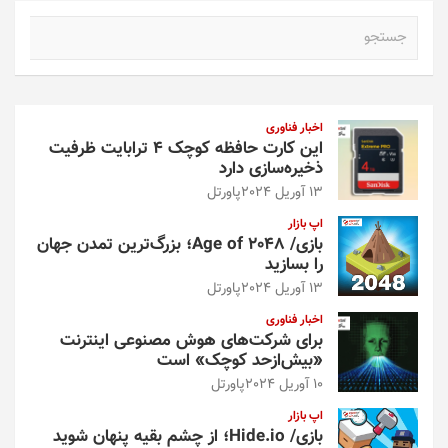
ج
س
ت
ج
و
اخبار فناوری
این کارت حافظه کوچک ۴ ترابایت ظرفیت
ذخیره‌سازی دارد
13 آوریل 2024
پاورتل
اپ بازار
بازی/ Age of 2048؛ بزرگ‌ترین تمدن جهان
را بسازید
13 آوریل 2024
پاورتل
اخبار فناوری
برای شرکت‌های هوش مصنوعی اینترنت
«بیش‌از‌حد کوچک» است
10 آوریل 2024
پاورتل
اپ بازار
بازی/ Hide.io؛ از چشم بقیه پنهان شوید