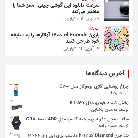
سرعت دانلود این گوشی چینی، مغز شما را
منفجر می‌کند
07 آوریل 2024
پاورتل
اپ بازار
بازی/ Pastel Friends؛ آواتارها را به سلیقه
خود طراحی کنید
07 آوریل 2024
پاورتل
آخرین دیدگاه‌ها
چراغ روشنایی گازی لوموگاز مدل C200
توسط رضا
پخش کننده خودرو مدل 520-BT
توسط محسن پاشایی
ساعت مچی عقربه‌ای مردانه کاسیو مدل GBA-800-1ADR
توسط حسن زاده
بند طرح Diamond کد i1012 مناسب برای اپل واچ 42/44