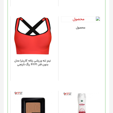
است
در
صفحه
محصول
انتخاب
این
محصول
شوند
محصول
دارای
انواع
مختلفی
می
باشد.
گزینه
نیم تنه ورزشی زنانه کاریترا مدل
بدون فنر 4231 رنگ نارنجی
ها
ممکن
است
در
صفحه
محصول
انتخاب
شوند