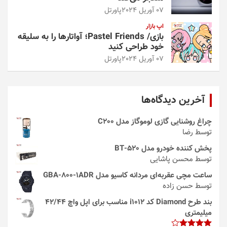
07 آوریل 2024
پاورتل
اپ بازار
بازی/ Pastel Friends؛ آواتارها را به سلیقه
خود طراحی کنید
07 آوریل 2024
پاورتل
آخرین دیدگاه‌ها
چراغ روشنایی گازی لوموگاز مدل C200
توسط رضا
پخش کننده خودرو مدل 520-BT
توسط محسن پاشایی
ساعت مچی عقربه‌ای مردانه کاسیو مدل GBA-800-1ADR
توسط حسن زاده
بند طرح Diamond کد i1012 مناسب برای اپل واچ 42/44
میلیمتری