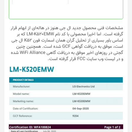
در
در
صفحه
صفحه
محصول
محصول
انتخاب
انتخاب
مشخصات فنی محصول جدید ال جی هنوز در هاله‌ای از ابهام قرار
شوند
شوند
گرفته است. اما اخیرا محصولی با کد نام LM-K520EMW که بر
اساس باور بسیاری از تحلیل گران همان اسمارت فون K52 ال جی
است، موفق به دریافت گواهی GCF شده است. همچنین چنین
گجتی در روزهای اخیر موفق به دریافت گاهی WiFi Alliance شده
و در لیست وب سایت FCC قرار گرفته است.