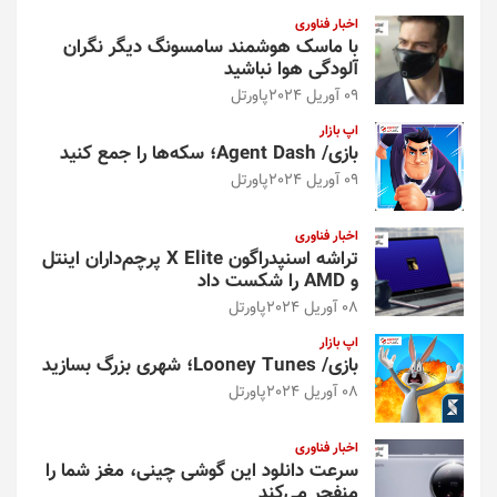
اخبار فناوری
با ماسک هوشمند سامسونگ دیگر نگران
آلودگی هوا نباشید
09 آوریل 2024
پاورتل
اپ بازار
بازی/ Agent Dash؛ سکه‌ها را جمع کنید
09 آوریل 2024
پاورتل
اخبار فناوری
تراشه اسنپدراگون X Elite پرچم‌داران اینتل
و AMD را شکست داد
08 آوریل 2024
پاورتل
اپ بازار
بازی/ Looney Tunes؛ شهری بزرگ بسازید
08 آوریل 2024
پاورتل
اخبار فناوری
سرعت دانلود این گوشی چینی، مغز شما را
منفجر می‌کند