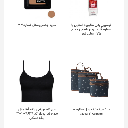
لوسیون بدن هالیوود استایل با
سایه چشم پاستل شماره 73
عصاره گلیسیرین طبیعی حجم
275 میلی لیتر
این
این
محصول
محصول
دارای
دارای
انواع
انواع
مختلفی
مختلفی
می
می
باشد.
باشد.
گزینه
گزینه
ساک پیک نیک مدل ستاره 00
نیم تنه ورزشی زنانه آینا مدل
مجموعه 3 عددی
بدون فنر پددار کد 4634-30010
ها
ها
رنگ مشکی
ممکن
ممکن
است
است