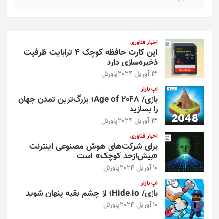
س
ت
ج
و
اخبار فناوری
این کارت حافظه کوچک ۴ ترابایت ظرفیت
ذخیره‌سازی دارد
13 آوریل 2024
پاورتل
اپ بازار
بازی/ Age of 2048؛ بزرگ‌ترین تمدن جهان
را بسازید
13 آوریل 2024
پاورتل
اخبار فناوری
برای شرکت‌های هوش مصنوعی اینترنت
«بیش‌از‌حد کوچک» است
10 آوریل 2024
پاورتل
اپ بازار
بازی/ Hide.io؛ از چشم بقیه پنهان شوید
10 آوریل 2024
پاورتل