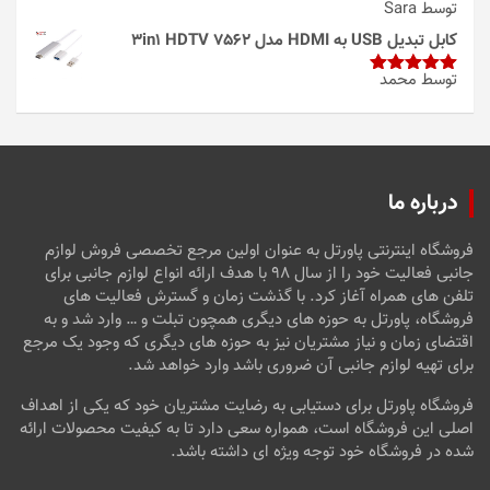
توسط Sara
امتیاز
4
از 5
کابل تبدیل USB به HDMI مدل 3in1 HDTV 7562
توسط محمد
امتیاز
5
از
5
درباره ما
فروشگاه اینترنتی پاورتل به عنوان اولین مرجع تخصصی فروش لوازم
جانبی فعالیت خود را از سال ۹۸ با هدف ارائه انواع لوازم جانبی برای
تلفن های همراه آغاز کرد. با گذشت زمان و گسترش فعالیت های
فروشگاه، پاورتل به حوزه های دیگری همچون تبلت و … وارد شد و به
اقتضای زمان و نیاز مشتریان نیز به حوزه های دیگری که وجود یک مرجع
برای تهیه لوازم جانبی آن ضروری باشد وارد خواهد شد.
فروشگاه پاورتل برای دستیابی به رضایت مشتریان خود که یکی از اهداف
اصلی این فروشگاه است، همواره سعی دارد تا به کیفیت محصولات ارائه
شده در فروشگاه خود توجه ویژه ای داشته باشد.