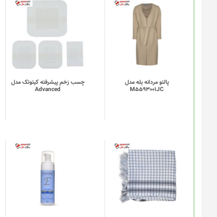
پالتو مردانه یله مدل
چسب زخم پیشرفته کیتوتک مدل
Advanced
M5593001JC