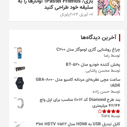
بازی/ Pastel Friends؛ آواتارها را به
سلیقه خود طراحی کنید
07 آوریل 2024
پاورتل
آخرین دیدگاه‌ها
چراغ روشنایی گازی لوموگاز مدل C200
توسط رضا
پخش کننده خودرو مدل 520-BT
توسط محسن پاشایی
ساعت مچی عقربه‌ای مردانه کاسیو مدل GBA-800-
1ADR
توسط حسن زاده
بند طرح Diamond کد i1012 مناسب برای اپل واچ
42/44 میلیمتری
توسط Sara
امتیاز
4
از 5
کابل تبدیل USB به HDMI مدل 3in1 HDTV 7562