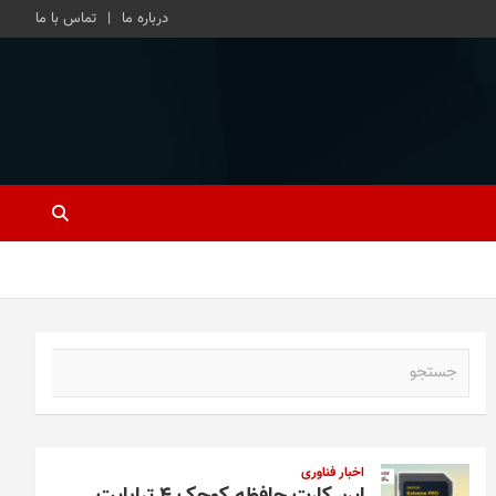
درباره ما
تماس با ما
ج
س
ت
ج
و
اخبار فناوری