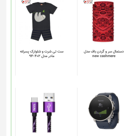
دستمال سر و گردن باف مدل
ست تی شرت و شلوارک پسرانه
new cashmere
مادر مدل 402-94
این
محصول
دارای
انواع
مختلفی
می
باشد.