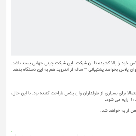
س خود را بالا کشیده تا آن شرکت، این شرکت چینی جهانی پسند باشد.
رسما تایید شده که وان پلاس 8T با اندروید ۱۱ معرفی خواهد شد. اگر وان پلاس بخواهد پشتیبانی ۳ ساله از اندروید هم به این دستگاه بدهد
ل OnePlus 8T Pro وجود ندارد. این احتمالا برای بسیاری از طرفداران وان پلاس ناراحت کننده بود. با این حال،