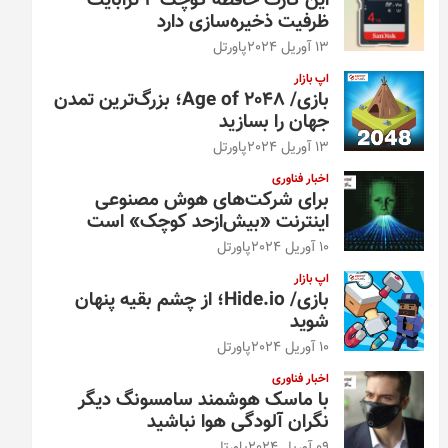
این کارت حافظه کوچک ۴ ترابایت
ظرفیت ذخیره‌سازی دارد
13 آوریل 2024
پاورتل
اپ بازار
بازی/ Age of 2048؛ بزرگ‌ترین تمدن
جهان را بسازید
13 آوریل 2024
پاورتل
اخبار فناوری
برای شرکت‌های هوش مصنوعی
اینترنت «بیش‌از‌حد کوچک» است
10 آوریل 2024
پاورتل
اپ بازار
بازی/ Hide.io؛ از چشم بقیه پنهان
شوید
10 آوریل 2024
پاورتل
اخبار فناوری
با ماسک هوشمند سامسونگ دیگر
نگران آلودگی هوا نباشید