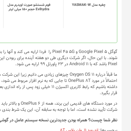
چفیه مدل YASMAK-W
فوم شستشو صورت اویدرم مدل
Evihydra حجم 150 میلی لیتر
Pixel باشد که با Android 11 در ۲۳ پاورتل ۹۹ ارایه می شود.
احتمالاً در مورد OnePlus 8T تا جایی که به نرم ا
قرار بگیرد.
شرکت تأیید نشده است، اما با توجه به سابقه آن، این یک شرط بندی
نظر شما چیست؟ همراه بودن جدیدترین نسخه سیستم عامل در گوشی ک
برچسب‌ها:
اندروید 11
,
وان پلاس 8T