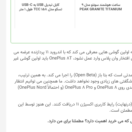
گزینه
ساعت هوشمند سونتو مدل 9
کابل تبدیل USB به USB-C
PEAK GRANITE TITANIUM
تسکو مدل TCC 158 طول 1 متر
ها
ممکن
است
در
صفحه
محصول
انتخاب
گوگل Google Pixel 5 و Pixel 4a 5G را فردا ارایه می کند و آنها را به اولین گوشی هایی معرفی می کند که با اندروید ۱۱ پردازنده عرضه می
شوند
شوند. با این حال، اگر شرکت دیگری طی دو هفته آینده برای ربودن این افتخار وان پلاس وارد عمل نشود، OnePlus 8T باید اولین گوشی غیر
ما قبلاً درباره Oxygen OS 11 چیزهای زیادی می دانیم زیرا این شرکت مدتی است که بتا باز (Open Beta) را اجرا می کند. به همین ترتیب،
فزار مربوط می شود، شگفتی های زیادی وجود نخواهد داشت. ما همچنین می توانیم انتظار
داشته باشیم که رابط کاربری اکسیژن ۱۱ خیلی زود پس از راه اندازی بعدی روی OnePlus 8 و OnePlus 8 Pro (و احتمالاً OnePlus Nord)
در مورد دستگاه های قدیمی این برند، همه از OnePlus 6 و بالاتر باید (درنهایت) رایط کاربری اکسیژن 11 دریافت کنند. این هنوز توسط این
 مطمئن است.
ه می خرید اهمیت دارد؟ مطمئنا برای من دارد.