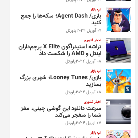
09 آوریل 2024
پاورتل
اپ بازار
بازی/ Agent Dash؛ سکه‌ها را جمع
کنید
09 آوریل 2024
پاورتل
اخبار فناوری
تراشه اسنپدراگون X Elite پرچم‌داران
اینتل و AMD را شکست داد
08 آوریل 2024
پاورتل
اپ بازار
بازی/ Looney Tunes؛ شهری بزرگ
بسازید
08 آوریل 2024
پاورتل
اخبار فناوری
سرعت دانلود این گوشی چینی، مغز
شما را منفجر می‌کند
07 آوریل 2024
پاورتل
اپ بازار