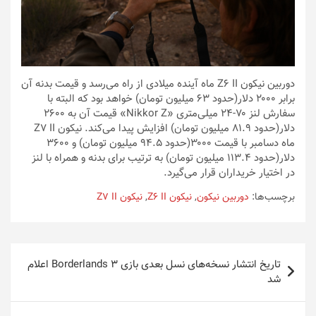
دوربین نیکون Z6 II ماه آینده میلادی از راه می‌رسد و قیمت بدنه آن
برابر ۲۰۰۰ دلار(حدود 63 میلیون تومان) خواهد بود که البته با
سفارش لنز ۷۰-۲۴ میلی‌متری «Nikkor Z» قیمت آن به ۲۶۰۰
دلار(حدود 81.9 میلیون تومان) افزایش پیدا می‌کند. نیکون Z7 II
ماه دسامبر با قیمت ۳۰۰۰(حدود 94.5 میلیون تومان) و ۳۶۰۰
دلار(حدود 113.4 میلیون تومان) به ترتیب برای بدنه و همراه با لنز
در اختیار خریداران قرار می‌گیرد.
برچسب‌ها:
دوربین نیکون
,
نیکون Z6 II
,
نیکون Z7 II
راهبری
تاریخ انتشار نسخه‌های نسل بعدی بازی Borderlands 3 اعلام
نوشته
شد