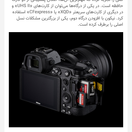
حافظه است. در یکی از درگاه‌ها می‌توان از کارت‌های «UHS II» و
در دیگری از کارت‌های سریعتر «XQD» یا «CFexpress» استفاده
کرد. نیکون با افزودن درگاه دوم، یکی از بزرگترین مشکلات نسل
اصلی را برطرف کرده است.