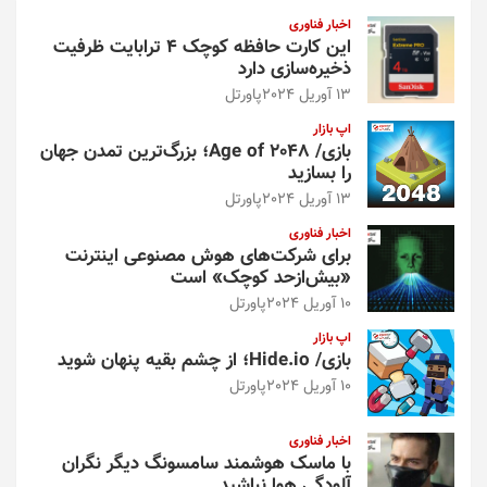
و
اخبار فناوری
این کارت حافظه کوچک ۴ ترابایت ظرفیت
ذخیره‌سازی دارد
13 آوریل 2024
پاورتل
اپ بازار
بازی/ Age of 2048؛ بزرگ‌ترین تمدن جهان
را بسازید
13 آوریل 2024
پاورتل
اخبار فناوری
برای شرکت‌های هوش مصنوعی اینترنت
«بیش‌از‌حد کوچک» است
10 آوریل 2024
پاورتل
اپ بازار
بازی/ Hide.io؛ از چشم بقیه پنهان شوید
10 آوریل 2024
پاورتل
اخبار فناوری
با ماسک هوشمند سامسونگ دیگر نگران
آلودگی هوا نباشید