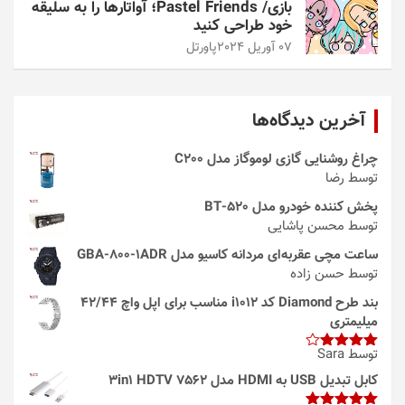
بازی/ Pastel Friends؛ آواتارها را به سلیقه
خود طراحی کنید
07 آوریل 2024
پاورتل
آخرین دیدگاه‌ها
چراغ روشنایی گازی لوموگاز مدل C200
توسط رضا
پخش کننده خودرو مدل 520-BT
توسط محسن پاشایی
ساعت مچی عقربه‌ای مردانه کاسیو مدل GBA-800-1ADR
توسط حسن زاده
بند طرح Diamond کد i1012 مناسب برای اپل واچ 42/44
میلیمتری
توسط Sara
امتیاز
4
از 5
کابل تبدیل USB به HDMI مدل 3in1 HDTV 7562