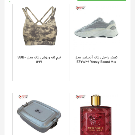
این
محصول
دارای
انواع
مختلفی
می
باشد.
گزینه
کفش راحتی زنانه آدیداس مدل
نیم تنه ورزشی زنانه مدل SBB-
1641
EF2829 Yeezy Boost 700
ها
ممکن
است
در
صفحه
محصول
انتخاب
شوند