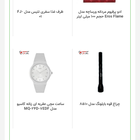
ادو پرفیوم مردانه ورساچه مدل
ظرف غذا سفری تتیس مدل FJ-
Eros Flame حجم 100 میلی لیتر
01
چراغ قوه بایلونگ مدل 8510
ساعت مچی عقربه ای زنانه کاسیو
مدل MQ-24D-7EDF