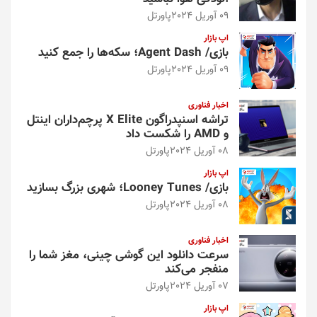
09 آوریل 2024
پاورتل
اپ بازار
بازی/ Agent Dash؛ سکه‌ها را جمع کنید
09 آوریل 2024
پاورتل
اخبار فناوری
تراشه اسنپدراگون X Elite پرچم‌داران اینتل
و AMD را شکست داد
08 آوریل 2024
پاورتل
اپ بازار
بازی/ Looney Tunes؛ شهری بزرگ بسازید
08 آوریل 2024
پاورتل
اخبار فناوری
سرعت دانلود این گوشی چینی، مغز شما را
منفجر می‌کند
07 آوریل 2024
پاورتل
اپ بازار