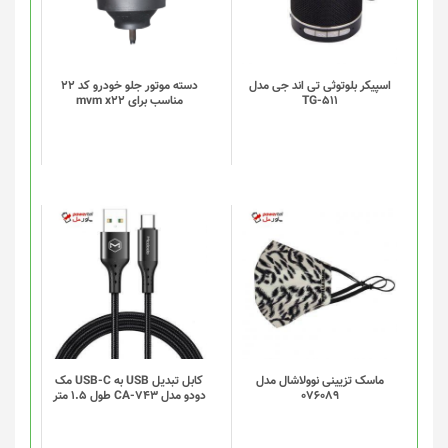
اسپیکر بلوتوثی تی اند جی مدل
دسته موتور جلو خودرو کد 22
TG-511
مناسب برای mvm x22
ماسک تزیینی نوولاشال مدل
کابل تبدیل USB به USB-C مک
076089
دودو مدل CA-743 طول 1.5 متر