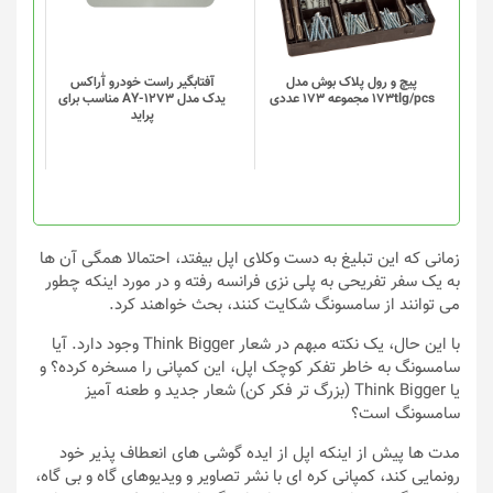
مختلفی
مختلفی
می
می
باشد.
باشد.
گزینه
گزینه
پیچ و رول پلاک بوش مدل
آفتابگیر راست خودرو آٰراکس
173tlg/pcs مجموعه 173 عددی
یدک مدل AY-1273 مناسب برای
ها
ها
پراید
ممکن
ممکن
است
است
در
در
صفحه
صفحه
محصول
محصول
انتخاب
انتخاب
زمانی که این تبلیغ به دست وکلای اپل بیفتد، احتمالا همگی آن ها
شوند
شوند
به یک سفر تفریحی به پلی نزی فرانسه رفته و در مورد اینکه چطور
می توانند از سامسونگ شکایت کنند، بحث خواهند کرد.
با این حال، یک نکته مبهم در شعار Think Bigger وجود دارد. آیا
سامسونگ به خاطر تفکر کوچک اپل، این کمپانی را مسخره کرده؟ و
یا Think Bigger (بزرگ تر فکر کن) شعار جدید و طعنه آمیز
سامسونگ است؟
مدت ها پیش از اینکه اپل از ایده گوشی های انعطاف پذیر خود
رونمایی کند، کمپانی کره ای با نشر تصاویر و ویدیوهای گاه و بی گاه،