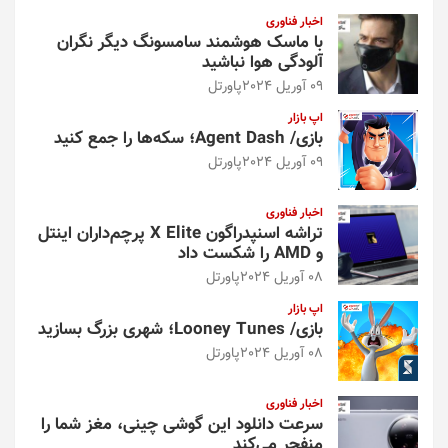
اخبار فناوری
با ماسک هوشمند سامسونگ دیگر نگران
آلودگی هوا نباشید
09 آوریل 2024
پاورتل
اپ بازار
بازی/ Agent Dash؛ سکه‌ها را جمع کنید
09 آوریل 2024
پاورتل
اخبار فناوری
تراشه اسنپدراگون X Elite پرچم‌داران اینتل
و AMD را شکست داد
08 آوریل 2024
پاورتل
اپ بازار
بازی/ Looney Tunes؛ شهری بزرگ بسازید
08 آوریل 2024
پاورتل
اخبار فناوری
سرعت دانلود این گوشی چینی، مغز شما را
منفجر می‌کند