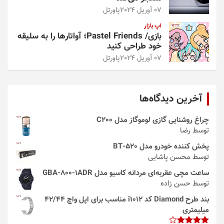
07 آوریل 2024
پاورتل
اپ بازار
بازی/ Pastel Friends؛ آواتارها را به سلیقه
خود طراحی کنید
07 آوریل 2024
پاورتل
آخرین دیدگاه‌ها
چراغ روشنایی گازی لوموگاز مدل C200
توسط رضا
پخش کننده خودرو مدل 520-BT
توسط محسن پاشایی
ساعت مچی عقربه‌ای مردانه کاسیو مدل GBA-800-1ADR
توسط حسن زاده
بند طرح Diamond کد i1012 مناسب برای اپل واچ 42/44
میلیمتری