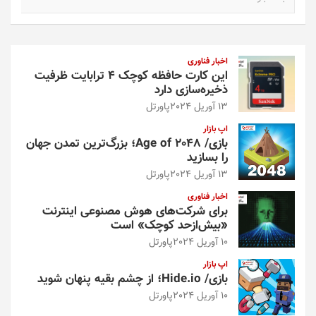
س
ت
ج
و
اخبار فناوری
این کارت حافظه کوچک ۴ ترابایت ظرفیت
ذخیره‌سازی دارد
13 آوریل 2024
پاورتل
اپ بازار
بازی/ Age of 2048؛ بزرگ‌ترین تمدن جهان
را بسازید
13 آوریل 2024
پاورتل
اخبار فناوری
برای شرکت‌های هوش مصنوعی اینترنت
«بیش‌از‌حد کوچک» است
10 آوریل 2024
پاورتل
اپ بازار
بازی/ Hide.io؛ از چشم بقیه پنهان شوید
10 آوریل 2024
پاورتل