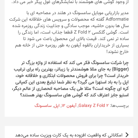
از وجود گوشی های هوشمند با نمایشگرهای غول پیکر خبر می داد.
مدیر بازاریابی موبایل سامسونگ در هلند در مصاحبه ای با
Adformatie گفته که محصولات و سرویس های خلاقانه این شرکت
سال ها بدون حاشیه، موجب سادگی و جذابیت زندگی روزمره شده
است. گوشی گلکسی Z Fold 2 قطعا جذاب است، اما زندگی را
ساده تر نمی کند. قیمت بالای این محصول باعث می شود تا
بسیاری از خریداران بالقوه آیفون به طور روزمره حتی از خانه هم
خارج نشوند!
چرا شرکت سامسونگ فکر می کند که استفاده از واژه بزرگ تر
(Bigger) به جای مثلا هوشمندتر یا زیباتر، بهترین راه برای ترغیب
خریدار است؟ چرا برای فروش محصولات ابتکاری و خلاقانه خود،
اپل را به باد استهزا می گیرد؟ به نظر شما تبلیغ بعدی این کمپانی
کره ای چگونه است؟ مثلا طی یک مصاحبه انحصاری از عالم دیگر،
استیو جابز اعتراف کند که گوشی های سامسونگ بهتر هستند؟
برچسب‌ها:
Galaxy Z Fold 2
,
آیفون 12
,
اپل
,
سامسونگ
راهبری
امکاناتی که واقعیت افزوده به یک کارت ویزیت ساده می‌دهد