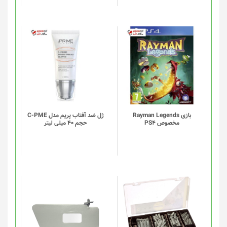
بازی Rayman Legends
ژل ضد آفتاب پریم مدل C-PME
مخصوص PS4
حجم 40 میلی لیتر
این
این
محصول
محصول
دارای
دارای
انواع
انواع