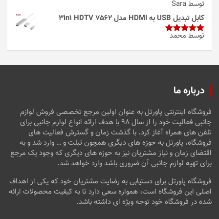
توسط Sara
امتیاز
4
از 5
کابل تبدیل USB به HDMI مدل 3in1 HDTV 7562
توسط محمد
امتیاز
5
از
5
درباره ما
فروشگاه اینترنتی پاورتل به عنوان اولین مرجع تخصصی فروش لوازم
جانبی فعالیت خود را از سال ۹۸ با هدف ارائه انواع لوازم جانبی برای
تلفن های همراه آغاز کرد. با گذشت زمان و گسترش فعالیت های
فروشگاه، پاورتل به حوزه های دیگری همچون تبلت و … وارد شد و به
اقتضای زمان و نیاز مشتریان نیز به حوزه های دیگری که وجود یک مرجع
برای تهیه لوازم جانبی آن ضروری باشد وارد خواهد شد.
فروشگاه پاورتل برای دستیابی به رضایت مشتریان خود که یکی از اهداف
اصلی این فروشگاه است، همواره سعی دارد تا به کیفیت محصولات ارائه
شده در فروشگاه خود توجه ویژه ای داشته باشد.