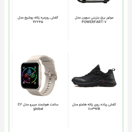
موتور برق بنزینی سوون مدل
کفش روزمره زنانه یوشیج مدل
Y2245
POWERFART-7
این
این
محصول
محصول
دارای
دارای
انواع
انواع
مختلفی
مختلفی
می
می
باشد.
باشد.
گزینه
گزینه
کفش پیاده روی زنانه هامتو مدل
ساعت هوشمند میبرو مدل C2
global
110396B
ها
ها
ممکن
ممکن
است
است
در
در