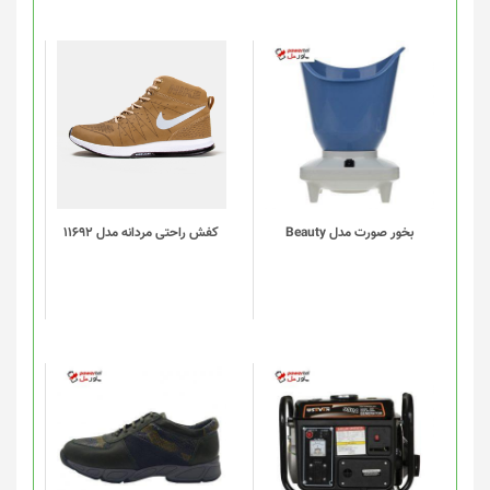
این
محصول
دارای
انواع
مختلفی
می
باشد.
گزینه
بخور صورت مدل Beauty
کفش راحتی مردانه مدل 11692
ها
ممکن
است
در
صفحه
محصول
انتخاب
شوند