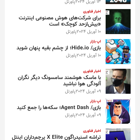
13 آوریل 2024
پاورتل
اخبار فناوری
برای شرکت‌های هوش مصنوعی اینترنت
«بیش‌از‌حد کوچک» است
10 آوریل 2024
پاورتل
اپ بازار
بازی/ Hide.io؛ از چشم بقیه پنهان شوید
10 آوریل 2024
پاورتل
اخبار فناوری
با ماسک هوشمند سامسونگ دیگر نگران
آلودگی هوا نباشید
09 آوریل 2024
پاورتل
اپ بازار
بازی/ Agent Dash؛ سکه‌ها را جمع کنید
09 آوریل 2024
پاورتل
اخبار فناوری
تراشه اسنپدراگون X Elite پرچم‌داران اینتل