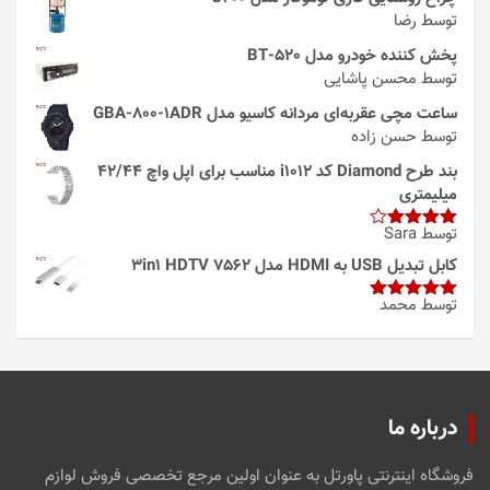
توسط رضا
پخش کننده خودرو مدل 520-BT
توسط محسن پاشایی
ساعت مچی عقربه‌ای مردانه کاسیو مدل GBA-800-1ADR
توسط حسن زاده
بند طرح Diamond کد i1012 مناسب برای اپل واچ 42/44
میلیمتری
توسط Sara
امتیاز
4
از 5
کابل تبدیل USB به HDMI مدل 3in1 HDTV 7562
توسط محمد
امتیاز
5
از
5
درباره ما
فروشگاه اینترنتی پاورتل به عنوان اولین مرجع تخصصی فروش لوازم