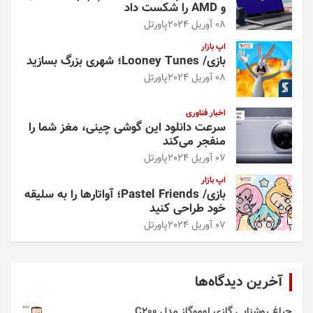
و AMD را شکست داد
08 آوریل 2024
پاورتل
اپ بازار
بازی/ Looney Tunes؛ شهری بزرگ بسازید
08 آوریل 2024
پاورتل
اخبار فناوری
سرعت دانلود این گوشی چینی، مغز شما را
منفجر می‌کند
07 آوریل 2024
پاورتل
اپ بازار
بازی/ Pastel Friends؛ آواتارها را به سلیقه
خود طراحی کنید
07 آوریل 2024
پاورتل
آخرین دیدگاه‌ها
چراغ روشنایی گازی لوموگاز مدل C200