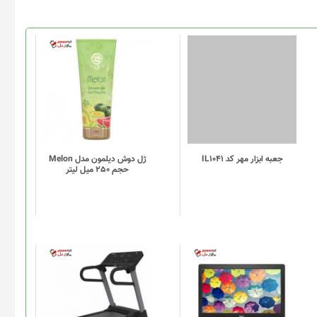
این
محصول
دارای
انواع
مختلفی
می
باشد.
گزینه
جعبه ابزار مهر کد IL1041
ژل دوش دیلمون مدل Melon
حجم 250 میل لیتر
ها
ممکن
است
در
صفحه
محصول
انتخاب
شوند