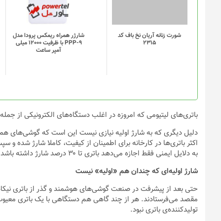
مختلفی
می
باشد.
گزینه
شورت زنانه آریان نخ باف کد
شارژر همراه ریمکس پرودا مدل
2315
PPP-9 با ظرفیت 12000 میلی
ها
آمپر ساعت
ممکن
است
در
صفحه
محصول
انتخاب
باتری‌های لیتیومی که امروزه در اغلب دستگاه‌های الکترونیکی از جمله گو
شوند
اکثر باتری‌ها در کارخانه برای اطمینان از کیفیت، کاملا شارژ شده و س
به دلایل ایمنی فقط اجازه می‌دهد باتری تا ۳۰ درصد شارژ داشته باشد، اما در حمل‌و‌نقل زمینی ممکن است شارژ باتری بیشتر باشد.
شارژ اولیه‌ای که چندان هم «اولیه» نیست
حتی بعد از پیشرفت در صنعت گوشی‌های هوشمند و گذر از باتری نیکاد ب
مقصد می‌فرستادند. هر از چند گاهی هم دستگاهی با یک باتری معیو
تولیدکننده‌ی باتری نبود.