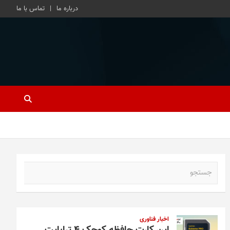
درباره ما
تماس با ما
ج
س
ت
ج
و
اخبار فناوری