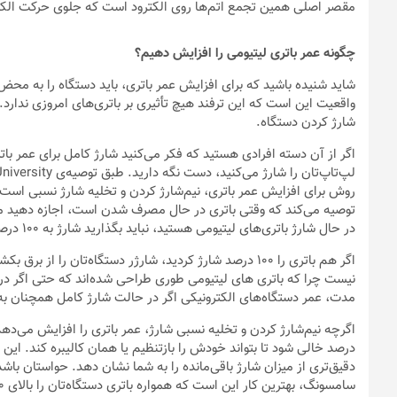
باتری لیتیوم‌یونی را بیشتر بشناسید
امروزه باتری‌های قابل شارژ در تمام گوشی‌های هوشمند، تبلت‌ها، لپ‌تا
بد نیست بدانید بزرگ‌ترین تولیدکننده و مصرف‌کننده‌ی باتری لیتیوم‌ 
شاید برایتان سؤال شده باشد که فرایند شارژ و تخلیه شارژ در باتری
لیتیوم با بار مثبت ازطریق محلول الکترولیت در سلول باتری از یک الکتر
الکترون‌ها در قسمت آند که سمت منفی باتری است، متمرکز می‌شوند. و
الکترون‌های جمع شده در سمت آند ازطریق مدارهایی که خارج از باتری 
طی سال‌ها، دانشمندان فرمول ترکیب شیمیایی داخل باتری‌های لیتیومی
شارژ شود و بازدهی آن افزایش یابد. البته همه‌ی این دستکاری‌ها و به
چرخه‌ی شارژ کردن، تخلیه شارژ و شارژ دوباره مانند تمام چیزهای دیگ
در باتری‌های مختلف، متفاوت است اما اکثر باتری‌های قابل شارژ بین د
این عمر کوتاه هم به خاطر ماهیت واکنش‌های شیمیایی است که در آند و ک
عایق تشکیل می‌شود که از اثربخشی الکترودها می‌کاهد. پس اگر برای ع
مقصر اصلی همین تجمع اتم‌ها روی الکترود است که جلوی حرکت الکترو
چگونه عمر باتری لیتیومی را افزایش دهیم؟
شاید شنیده باشید که برای افزایش عمر باتری، باید دستگاه را به محض ب