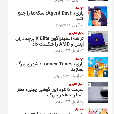
09 آوریل 2024
پاورتل
اپ بازار
بازی/ Agent Dash؛ سکه‌ها را جمع
کنید
09 آوریل 2024
پاورتل
اخبار فناوری
تراشه اسنپدراگون X Elite پرچم‌داران
اینتل و AMD را شکست داد
08 آوریل 2024
پاورتل
اپ بازار
بازی/ Looney Tunes؛ شهری بزرگ
بسازید
08 آوریل 2024
پاورتل
اخبار فناوری
سرعت دانلود این گوشی چینی، مغز
شما را منفجر می‌کند
07 آوریل 2024
پاورتل
اپ بازار