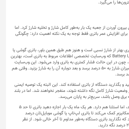
پ و دیگر دستگاه‌های الکترونیکی از نوع باتری‌های لیتیوم‌یونی هستند؛
در جهان، تسلا است.
 به چه صورت است؛ هنگامی که باتری در حال شارژ شدن است، یون‌های
ود (به اسم کاتد) به الکترود دیگر (آند) منتقل می‌شوند و به این ترتیب
قتی که باتری تخیله شارژ می‌شود، برعکس این فرایند اتفاق می‌افتد و
هستند، به حرکت درآمده و دستگاه الکترونیکی را به کار می‌اندازند.
 را کمی دستکاری کردند تا ماندگاری بیشتری داشته باشد، سریع‌تر
بودبخشی‌ها هنوز موفق نشده باتری‌های مادام العمر تولید کند چرا که
ر ساخت بشر، به تعداد محدودی می‌تواند ادامه پیدا کند. این محدودیت
و تا سه سال عمر می‌کنند.
اتد اتفاق می‌افتد. در اثر این واکنش‌ها، لایه‌های نازکی از اتم‌های
مر کوتاه باتری گوشی یا لپ‌تاپ قدیمی‌تان دنبال مقصر می‌گردید،
ن‌ها را می‌گیرد.
یرون آوردن از جعبه یک بار به‌طور کامل شارژ و تخلیه شارژ کرد. اما