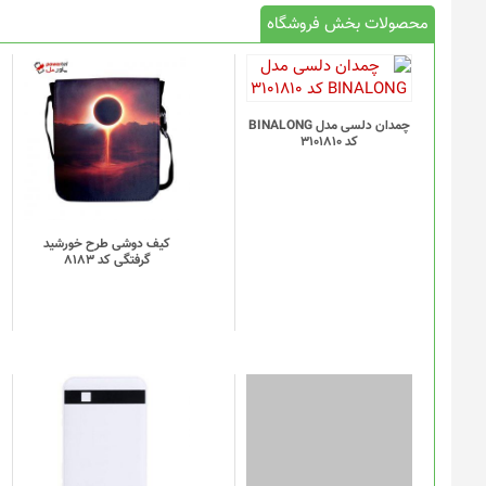
محصولات بخش فروشگاه
چمدان دلسی مدل BINALONG
کد 3101810
کیف دوشی طرح خورشید
گرفتگی کد 8183
این
محصول
دارای
انواع