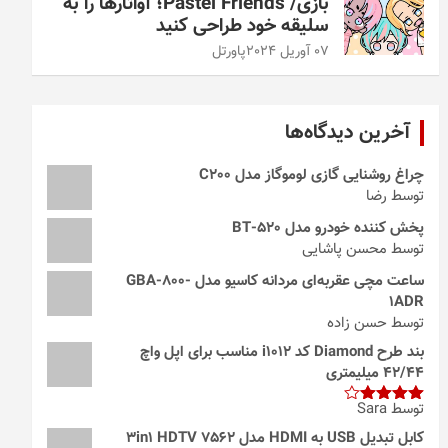
بازی/ Pastel Friends؛ آواتارها را به
سلیقه خود طراحی کنید
07 آوریل 2024
پاورتل
آخرین دیدگاه‌ها
چراغ روشنایی گازی لوموگاز مدل C200
توسط رضا
پخش کننده خودرو مدل 520-BT
توسط محسن پاشایی
ساعت مچی عقربه‌ای مردانه کاسیو مدل GBA-800-
1ADR
توسط حسن زاده
بند طرح Diamond کد i1012 مناسب برای اپل واچ
42/44 میلیمتری
توسط Sara
امتیاز
4
از 5
کابل تبدیل USB به HDMI مدل 3in1 HDTV 7562