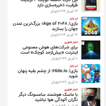
این کارت حافظه کوچک ۴ ترابایت
ظرفیت ذخیره‌سازی دارد
13 آوریل 2024
پاورتل
اپ بازار
بازی/ Age of 2048؛ بزرگ‌ترین تمدن
جهان را بسازید
13 آوریل 2024
پاورتل
اخبار فناوری
برای شرکت‌های هوش مصنوعی
اینترنت «بیش‌از‌حد کوچک» است
10 آوریل 2024
پاورتل
اپ بازار
بازی/ Hide.io؛ از چشم بقیه پنهان
شوید
10 آوریل 2024
پاورتل
اخبار فناوری
با ماسک هوشمند سامسونگ دیگر
نگران آلودگی هوا نباشید