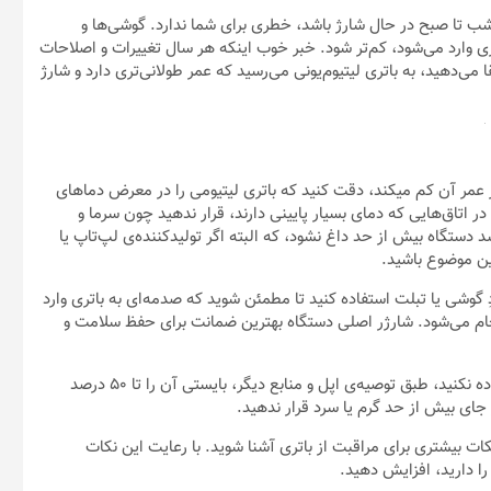
. برای افزایش عمر باتری فقط توجه به یک نکته اهمیت دارد: چگونگی
تری بهتر از شارژ نسبی است و هنوز هم طبق همین باور، باتری گوشی یا
لپ‌تاپ‌تان را شارژ می‌کنید، دست نگه دارید. طبق توصیه‌ی Battery University که وب‌سایت تخصصی اطلاعات مربوط به باتری است، بهترین
 چون در این حالت فشار کمتری به باتری وارد می‌شود. این وب‌سایت
توصیه می‌کند که وقتی باتری در حال مصرف شدن است، اجازه دهید میزان شارژ به ۵۰ درصد برسد و بعد دوباره آن را به شارژ بزنید. وقتی هم
از برق بکشید و بگذارید دستگاه از باتری استفاده کند. این البته یک توصیه ایمنی
وضعیت شارژ کامل نگه داشته شوند، منفجر نخواهند شد. اما در بلند
برق وصل باشد، سریع‌تر به پایان می‌رسد.
اگرچه نیم‌شارژ کردن و تخلیه نسبی شارژ، عمر باتری را افزایش می‌دهد، اما استثنا هم دارد. هر یک ماه یک بار اجازه دهید باتری تا حد ۵
مکانیزم کمک می‌کند تا باتری لپ‌تاپ یا گوشی موبایل‌تان درصد
 که نگذارید باتری دستگاه به‌طور مداوم تا آخر خالی شود. از نظر
 شب تا صبح در حال شارژ باشد، خطری برای شما ندارد. گوشی‌ها و
ری وارد می‌شود، کم‌تر شود. خبر خوب اینکه هر سال تغییرات و اصلاحات
ی‌دهید، به باتری لیتیوم‌یونی می‌رسید که عمر طولانی‌تری دارد و شارژ