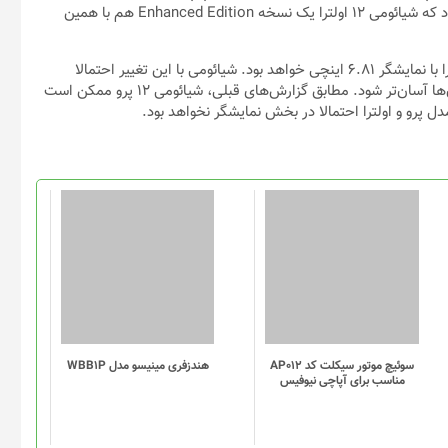
نمایشگری نزدیک ۶.۵ تا ۶.۶ اینچی با وضوح ۲K دارد. پیش‌بینی می‌شود که شیائومی ۱۲ اولترا یک نسخه Enhanced Edition هم با همین
با این حساب، اندازه صفحه نمایش این دستگاه کوچک‌تر از می ۱۱ اولترا با نمایشگر ۶.۸۱ اینچی خواهد بود. شیائومی با این تغییر احتمالا
می‌خواهد کاری کند که در دست گرفتن و استفاده از پرچمدار بعدی آن‌ها آسان‌تر شود. مطابق گزارش‌های قبلی، شیائومی ۱۲ پرو ممکن است
ل پرو و اولترا احتمالا در بخش نمایشگر نخواهد بود.
سوئیچ موتور سیکلت کد AP012
هندزفری مینیسو مدل WBB1P
مناسب برای آپاچی نیوفیس