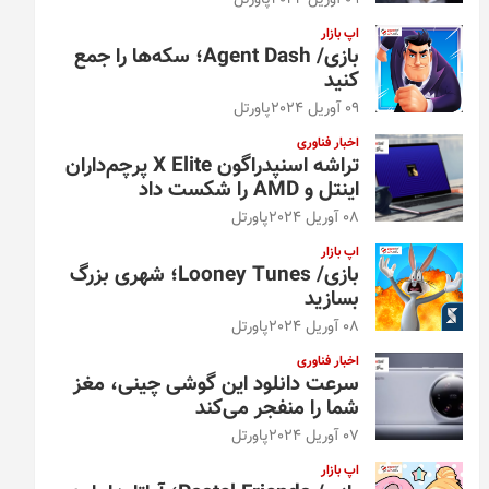
09 آوریل 2024
پاورتل
اپ بازار
بازی/ Agent Dash؛ سکه‌ها را جمع
کنید
09 آوریل 2024
پاورتل
اخبار فناوری
تراشه اسنپدراگون X Elite پرچم‌داران
اینتل و AMD را شکست داد
08 آوریل 2024
پاورتل
اپ بازار
بازی/ Looney Tunes؛ شهری بزرگ
بسازید
08 آوریل 2024
پاورتل
اخبار فناوری
سرعت دانلود این گوشی چینی، مغز
شما را منفجر می‌کند
07 آوریل 2024
پاورتل
اپ بازار