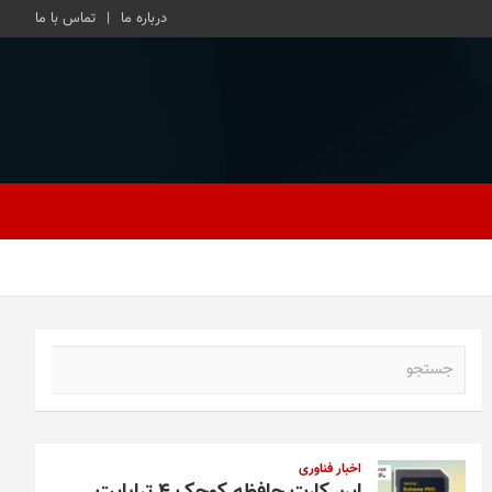
درباره ما
تماس با ما
ج
س
ت
ج
و
اخبار فناوری