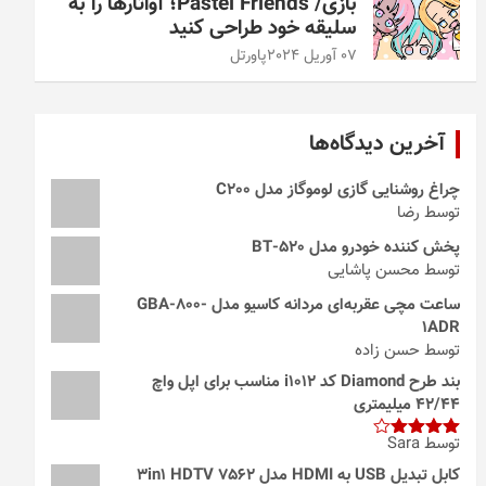
بازی/ Pastel Friends؛ آواتارها را به
سلیقه خود طراحی کنید
07 آوریل 2024
پاورتل
آخرین دیدگاه‌ها
چراغ روشنایی گازی لوموگاز مدل C200
توسط رضا
پخش کننده خودرو مدل 520-BT
توسط محسن پاشایی
ساعت مچی عقربه‌ای مردانه کاسیو مدل GBA-800-
1ADR
توسط حسن زاده
بند طرح Diamond کد i1012 مناسب برای اپل واچ
42/44 میلیمتری
توسط Sara
امتیاز
4
از 5
کابل تبدیل USB به HDMI مدل 3in1 HDTV 7562