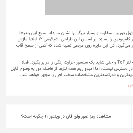
دوربین متفاوت و بسیار بزرگی را نشان می‌داد. منبع این رندرها
RODENT950 بود که LetsGoDigital را دست به کار کرد تا این تصاویر کامپیوتری را بسازد. بر اساس این طراحی، شیائومی ۱۲ اولترا ماژول
ار می‌گیرد. کل این دایره روی مربعی تعبیه شده که کمی از سطح قاب
اگر این رندر درست باشد، ماژول دوربین باید لنزهای زیادی از جمله یک لنز ToF و حتی شاید یک سنسور حرارت رنگی را در بر بگیرد. فعلا
ر دسترس نیست، اما امیدواریم همه لنزها از فاصله دور به وضوح قابل
ی‌
مشاهده رمز عبور وای فای در ویندوز ١١ چگونه است؟