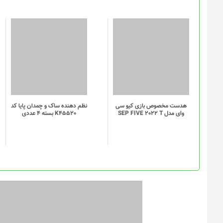
این
این
محصول
محصول
دارای
دارای
انواع
انواع
مختلفی
مختلفی
می
می
باشد.
باشد.
گزینه
گزینه
هدست مخصوص بازی کیو سی
نظم دهنده ساک و چمدان پایا کد
وای مدل SEP FIVE 2022 T
K45520 بسته 4 عددی
ها
ها
ممکن
ممکن
است
است
در
در
صفحه
صفحه
محصول
محصول
انتخاب
انتخاب
شوند
شوند