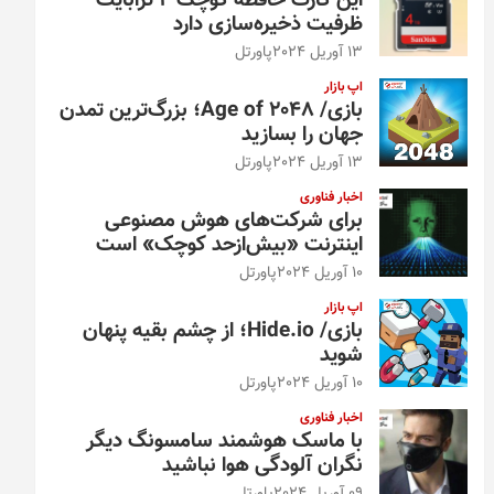
این کارت حافظه کوچک ۴ ترابایت
ظرفیت ذخیره‌سازی دارد
13 آوریل 2024
پاورتل
اپ بازار
بازی/ Age of 2048؛ بزرگ‌ترین تمدن
جهان را بسازید
13 آوریل 2024
پاورتل
اخبار فناوری
برای شرکت‌های هوش مصنوعی
اینترنت «بیش‌از‌حد کوچک» است
10 آوریل 2024
پاورتل
اپ بازار
بازی/ Hide.io؛ از چشم بقیه پنهان
شوید
10 آوریل 2024
پاورتل
اخبار فناوری
با ماسک هوشمند سامسونگ دیگر
نگران آلودگی هوا نباشید