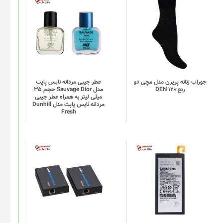
این
محصول
دارای
انواع
مختلفی
می
باشد.
گزینه
جوراب زنانه پریزن مدل مچی دو
عطر جیبی مردانه نایس پاپت
ربع DEN 120
مدل Sauvage Dior حجم 35
ها
میلی لیتر به همراه عطر جیبی
ممکن
مردانه نایس پاپت مدل Dunhill
Fresh
است
در
صفحه
محصول
انتخاب
شوند