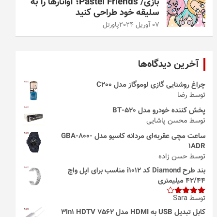
بازی/ Pastel Friends؛ آواتارها را به
سلیقه خود طراحی کنید
07 آوریل 2024
پاورتل
آخرین دیدگاه‌ها
چراغ روشنایی گازی لوموگاز مدل C200
توسط رضا
پخش کننده خودرو مدل 520-BT
توسط محسن پاشایی
ساعت مچی عقربه‌ای مردانه کاسیو مدل GBA-800-
1ADR
توسط حسن زاده
بند طرح Diamond کد i1012 مناسب برای اپل واچ
42/44 میلیمتری
توسط Sara
امتیاز
4
از 5
کابل تبدیل USB به HDMI مدل 3in1 HDTV 7562