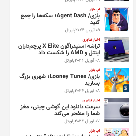
09 آوریل 2024
پاورتل
اپ بازار
بازی/ Agent Dash؛ سکه‌ها را جمع
کنید
09 آوریل 2024
پاورتل
اخبار فناوری
تراشه اسنپدراگون X Elite پرچم‌داران
اینتل و AMD را شکست داد
08 آوریل 2024
پاورتل
اپ بازار
بازی/ Looney Tunes؛ شهری بزرگ
بسازید
08 آوریل 2024
پاورتل
اخبار فناوری
سرعت دانلود این گوشی چینی، مغز
شما را منفجر می‌کند
07 آوریل 2024
پاورتل
اپ بازار