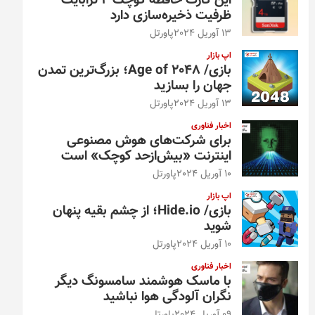
این کارت حافظه کوچک ۴ ترابایت
ظرفیت ذخیره‌سازی دارد
13 آوریل 2024
پاورتل
اپ بازار
بازی/ Age of 2048؛ بزرگ‌ترین تمدن
جهان را بسازید
13 آوریل 2024
پاورتل
اخبار فناوری
برای شرکت‌های هوش مصنوعی
اینترنت «بیش‌از‌حد کوچک» است
10 آوریل 2024
پاورتل
اپ بازار
بازی/ Hide.io؛ از چشم بقیه پنهان
شوید
10 آوریل 2024
پاورتل
اخبار فناوری
با ماسک هوشمند سامسونگ دیگر
نگران آلودگی هوا نباشید