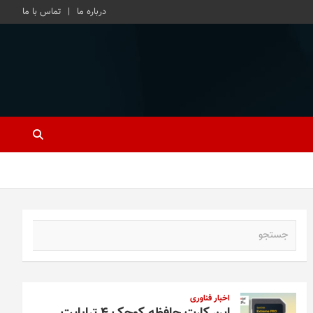
درباره ما
تماس با ما
ج
س
ت
ج
و
اخبار فناوری