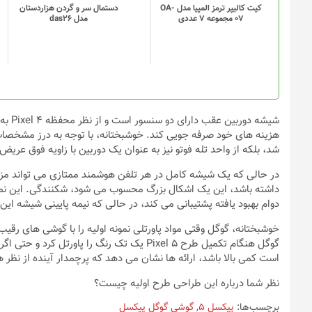
گزینه
کیت کالیپر ترمز المپیا مدل OA-
دستمال سر و گردن هزاردستان
07 مجموعه 7 عددی
مدل das26
ها
ممکن
است
در
صفحه
محصول
انتخاب
شیشه 
شوند
شد، بلکه از واحد تله فوتو نیز به عنوان یک دوربین با زاویه فوق عر
در حالی که یک شیشه کامل در هر تلفن هوشمند ممتازی می تواند مزای
دوام بهبود یافته پشتیبانی می کند، در حالی که نیمه پایینی شیشه این ام
خوشبختانه، گوگل وقتی مواد پاورتلی نمونه اولیه را با گوشی های رقی
است کمی بالا باشد، ارائه ها نشان می دهد که پرچمدار آینده از نظ
نظر شما درباره این طراحی طرح اولیه چیست؟
برچسب‌ها:
پیکسل 5
,
گوشی گوگل پیکسل