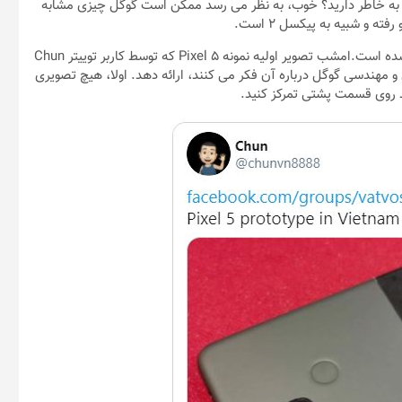
ا Pixel 2 و Pixel 2 XL ارایه شده است به خاطر دارید؟ خوب، به نظر می رسد ممکن است گوگل چیزی مشابه
نیمه بالایی قاب پشتی Pixel 5 ادعا شده با جنس آلومینیوم پوشانده شده است.امشب تصویر اولیه نمونه Pixel 5 که توسط کاربر توییتر Chun
مهندسی گوگل درباره آن فکر می کنند، ارائه دهد. اولا، هیچ تصویری
 روی قسمت پشتی تمرکز کنید.