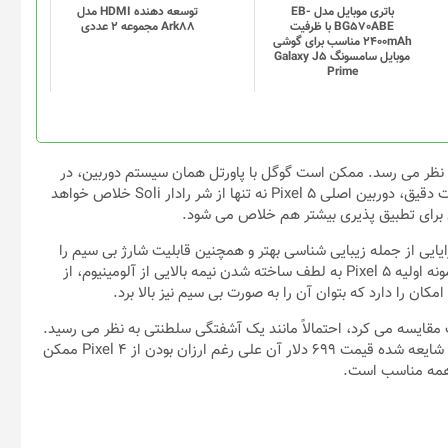
باتری موبایل مدل EB-
توسعه دهنده HDMI مدل
BG570ABE با ظرفیت
Ark88 مجموعه 2 عددی
2400mAh مناسب برای گوشی
موبایل سامسونگ Galaxy J5
Prime
دوربین عقب دارای دو سنسور است و از نظر محفظه Pixel 4 به نظر می رسد. ممکن است گوگل با پاورتل همان سیستم دوربین، در
هزینه های خود صرفه جویی کند. خوشبختانه، با توجه به درز مشخصات دقیق، دوربین اصلی Pixel 5 نه تنها از شر رادار Soli خلاص خواهد
یض برای تطبیق پذیری بیشتر هم خلاص می شود.
ایی از جمله زیبایی شناسی بهتر و همچنین قابلیت شارژ بی سیم را
داشته باشد، این یک اشکال بزرگ محسوب می شود، شکنندگی. این نمونه اولیه Pixel 5 به لطف ساخته شدن نیمه بالایی از آلومینیوم، از
کان را دارد که بتوان آن را به صورت بی سیم نیز بالا برد.
ب مقایسه می کرد، احتمالاً مانند یک آشفتگی سلطنتی به نظر می رسید.
گوگل هنگام تکمیل طرح Pixel 5 یک تک رنگ را پاورتل کرد و حتی اگر شایعه شده قیمت 699 دلار آن علی رغم ارزان بودن از Pixel 4 ممکن
ر همه مناسب است.