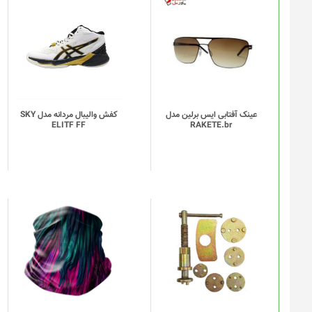
این
محصول
دارای
انواع
مختلفی
می
باشد.
گزینه
عینک آفتابی ایس برلین مدل
کفش والیبال مردانه مدل SKY
ELITF FF
RAKETE.br
ها
ممکن
است
در
صفحه
محصول
انتخاب
این
شوند
محصول
دارای
انواع
مختلفی
می
باشد.