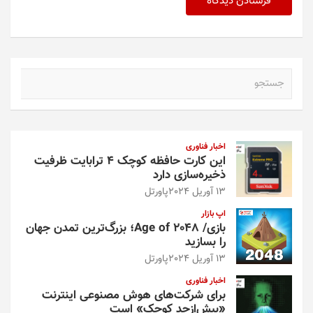
ج
س
ت
ج
و
اخبار فناوری
این کارت حافظه کوچک ۴ ترابایت ظرفیت
ذخیره‌سازی دارد
13 آوریل 2024
پاورتل
اپ بازار
بازی/ Age of 2048؛ بزرگ‌ترین تمدن جهان
را بسازید
13 آوریل 2024
پاورتل
اخبار فناوری
برای شرکت‌های هوش مصنوعی اینترنت
«بیش‌از‌حد کوچک» است