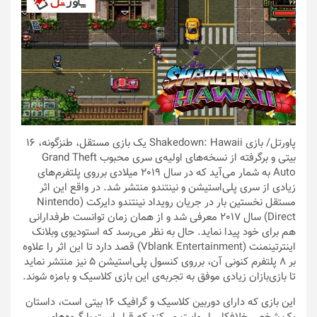
پاورتل
/ بازی Shakedown: Hawaii یک بازی مستقل، طنزگونه، 16
بیتی و برگرفته از نسخه‌های اولیه‌ی سری محبوب Grand Theft
Auto به شمار می‌آید که در سال 2019 میلادی برروی پلتفرم‌های
زیادی از سری پلی‌استیشن و نینتندو منتشر شد. در واقع این اثر
مستقل نخستین بار در جریان رویداد نینتندو دایرکت (Nintendo
Direct) سال 2017 معرفی شد و از همان زمان توانست طرفدارانی
هم برای خود پیدا نماید. حال به نظر می‌رسد که استودیوی وبلانک
اینترتینمنت (Vblank Entertainment) قصد دارد تا این اثر را علاوه
بر 8 پلتفرم کنونی آن، برروی کنسول پلی‌استیشن 5 نیز منتشر نماید
تا بازی‌بازان زیادی موفق به تجربه‌ی این بازی کلاسیک و بامزه شوند.
این بازی که دارای دوربین کلاسیک و گرافیک 16 بیتی است، داستان