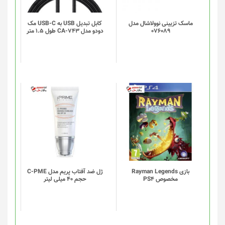
ماسک تزیینی نوولاشال مدل
کابل تبدیل USB به USB-C مک
076089
دودو مدل CA-743 طول 1.5 متر
بازی Rayman Legends
ژل ضد آفتاب پریم مدل C-PME
مخصوص PS4
حجم 40 میلی لیتر