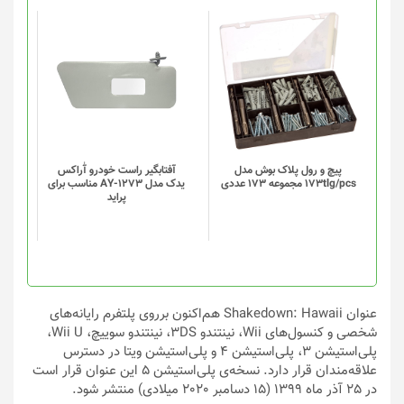
این
این
محصول
محصول
دارای
دارای
انواع
انواع
مختلفی
مختلفی
می
می
باشد.
باشد.
گزینه
گزینه
پیچ و رول پلاک بوش مدل
آفتابگیر راست خودرو آٰراکس
173tlg/pcs مجموعه 173 عددی
یدک مدل AY-1273 مناسب برای
ها
ها
پراید
ممکن
ممکن
است
است
در
در
صفحه
صفحه
محصول
محصول
انتخاب
انتخاب
عنوان Shakedown: Hawaii هم‌اکنون برروی پلتفرم رایانه‌های
شوند
شوند
شخصی و کنسول‌های Wii، نینتندو 3DS، نینتندو سوییچ، Wii U،
پلی‌استیشن 3، پلی‌استیشن 4 و پلی‌استیشن ویتا در دسترس
علاقه‌مندان قرار دارد. نسخه‌ی پلی‌استیشن 5 این عنوان قرار است
در 25 آذر ماه 1399 (15 دسامبر 2020 میلادی) منتشر شود.