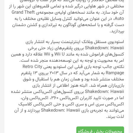
یک شخص خلافکار را روایت می‌کند که قرار است با گروه‌های
مختلفی در شهر هاوایی درگیر شده و تمامی قلمروهای این شهر را از
آن خود سازد. به مانند نسخه‌های اولیه‌ی مجموعه‌ی Grand Theft
Auto، در این عنوان می‌توانید کنترل وسایل نقلیه‌ی مختلف را به
دست گرفته و با اسلحه‌های گوناگون به تیراندازی و کشتن دشمنان
بپردازید.
استودیوی مستقل وبلانک اینترتینمنت بسیار به انتشار بازی
Shakedown: Hawaii برروی پلتفرم‌های زیاد حتی برخی
کنسول‌های فراموش شده به مانند Wii U و Wii علاقه دارد و همین
امر به محبوبیت و توجه به این توسعه‌دهنده منجر شده است.
نکته‌ی جالب توجه بازی قبلی این استودیو یعنی Retro City
Rampage به شمار می‌آید که در سال 2013 برروی 13 پلتفرم
مختلف منتشر شده بود و همان زمان هم با استقبال و شوق
بازی‌بازان همراه شد. البته هنوز اطلاعی از انتشار بازی
Shakedown: Hawaii برروی کنسول‌های اکس‌باکس منتشر نشده
اما در صورت تایید کاربران اکس‌باکس 360، اکس‌باکس وان،
اکس‌باکس سری اس و سری اکس و حتی اکس‌باکس کلاسیک
می‌توانند به تجربه‌ی بازی Shakedown: Hawaii بپردازند و از آن
لذت ببرند.
محصولات بخش فروشگاه