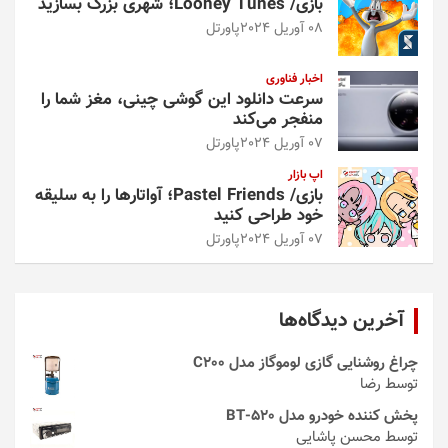
بازی/ Looney Tunes؛ شهری بزرگ بسازید
08 آوریل 2024
پاورتل
اخبار فناوری
سرعت دانلود این گوشی چینی، مغز شما را
منفجر می‌کند
07 آوریل 2024
پاورتل
اپ بازار
بازی/ Pastel Friends؛ آواتارها را به سلیقه
خود طراحی کنید
07 آوریل 2024
پاورتل
آخرین دیدگاه‌ها
چراغ روشنایی گازی لوموگاز مدل C200
توسط رضا
پخش کننده خودرو مدل 520-BT
توسط محسن پاشایی